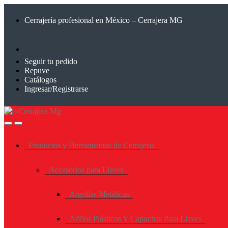
Saltar
Saltar
a
al
Cerrajería profesional en México – Cerrajera MG
la
contenido
navegación
Seguir tu pedido
Repuve
Catálogos
Ingresar/Registrarse
Productos y Herramientas de Cerrajeria
Accesorios para Llaves
Argollas Metálicas
Arillos Plásticos Y Capuchas Para Llaves