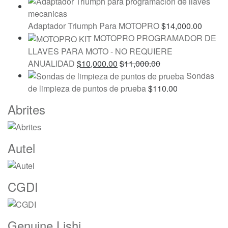
Adaptador Triumph Para MOTOPRO
$
14,000.00
MOTOPRO PROGRAMADOR DE
LLAVES PARA MOTO - NO REQUIERE
ANUALIDAD
$
10,000.00
$
11,000.00
Sondas
de limpieza de puntos de prueba
$
110.00
Marcas
Abrites
De
Carrusel
Autel
CGDI
Genuine Lishi