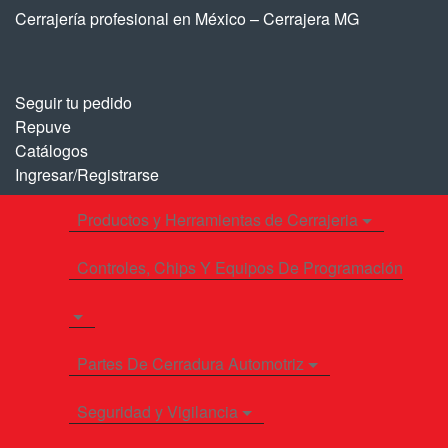
Saltar
Saltar
Cerrajería profesional en México – Cerrajera MG
a
al
la
contenido
navegación
Seguir tu pedido
Repuve
Catálogos
Ingresar/Registrarse
Productos y Herramientas de Cerrajeria
Controles, Chips Y Equipos De Programación
Partes De Cerradura Automotriz
Seguridad y Vigilancia