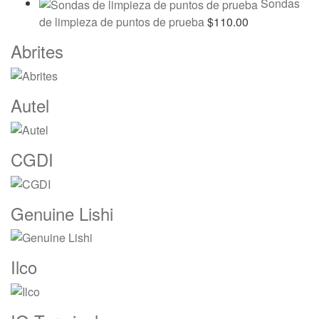
Sondas
de limpieza de puntos de prueba
$
110.00
Marcas
Abrites
De
Carrusel
Autel
CGDI
Genuine Lishi
Ilco