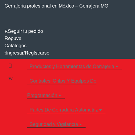
Saltar
Saltar
Cerrajería profesional en México – Cerrajera MG
a
al
la
contenido
navegación
Seguir tu pedido
Repuve
Catálogos
Ingresar/Registrarse
Productos y Herramientas de Cerrajeria
Controles, Chips Y Equipos De
Programación
Partes De Cerradura Automotriz
Seguridad y Vigilancia