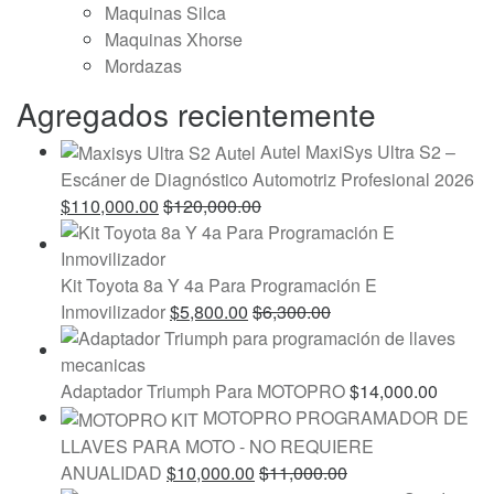
Maquinas Silca
Maquinas Xhorse
Mordazas
Agregados recientemente
Autel MaxiSys Ultra S2 –
Escáner de Diagnóstico Automotriz Profesional 2026
$
110,000.00
$
120,000.00
Kit Toyota 8a Y 4a Para Programación E
Inmovilizador
$
5,800.00
$
6,300.00
Adaptador Triumph Para MOTOPRO
$
14,000.00
MOTOPRO PROGRAMADOR DE
LLAVES PARA MOTO - NO REQUIERE
ANUALIDAD
$
10,000.00
$
11,000.00