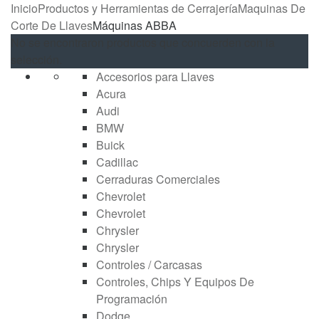
Inicio
Productos y Herramientas de Cerrajería
Maquinas De
Corte De Llaves
Máquinas ABBA
No se encontraron productos que concuerden con la
selección.
Accesorios para Llaves
Acura
Audi
BMW
Buick
Cadillac
Cerraduras Comerciales
Chevrolet
Chevrolet
Chrysler
Chrysler
Controles / Carcasas
Controles, Chips Y Equipos De
Programación
Dodge