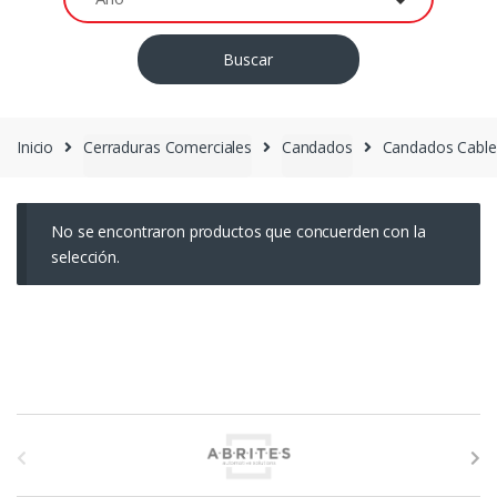
Buscar
Inicio
Cerraduras Comerciales
Candados
Candados Cable 
No se encontraron productos que concuerden con la
selección.
M
a