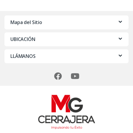
r
c
Mapa del Sitio
a
UBICACIÓN
s
D
LLÁMANOS
e
C
a
r
r
u