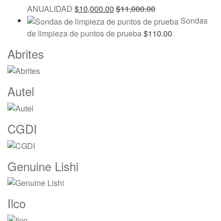
ANUALIDAD
$
10,000.00
$
11,000.00
Sondas
de limpieza de puntos de prueba
$
110.00
Marcas
Abrites
De
Carrusel
Autel
CGDI
Genuine Lishi
Ilco