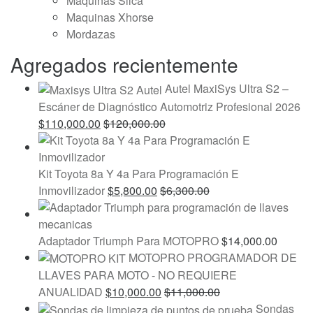
Maquinas Silca
Maquinas Xhorse
Mordazas
Agregados recientemente
Autel MaxiSys Ultra S2 –
Escáner de Diagnóstico Automotriz Profesional 2026
$
110,000.00
$
120,000.00
Kit Toyota 8a Y 4a Para Programación E
Inmovilizador
$
5,800.00
$
6,300.00
Adaptador Triumph Para MOTOPRO
$
14,000.00
MOTOPRO PROGRAMADOR DE
LLAVES PARA MOTO - NO REQUIERE
ANUALIDAD
$
10,000.00
$
11,000.00
Sondas