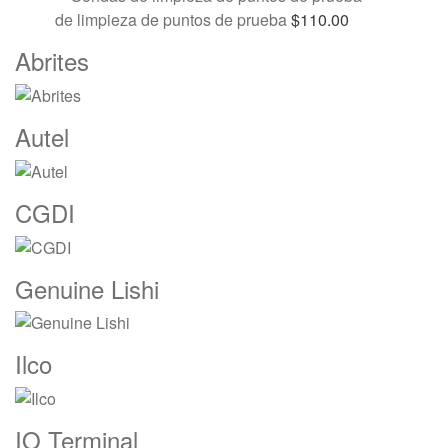
de limpieza de puntos de prueba
$
110.00
Marcas
Abrites
De
Carrusel
Autel
CGDI
Genuine Lishi
Ilco
IO Terminal