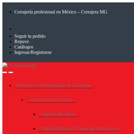
Saltar
Saltar
a
al
Cerrajería profesional en México – Cerrajera MG
la
contenido
navegación
Seguir tu pedido
Repuve
Catálogos
Ingresar/Registrarse
Productos y Herramientas de Cerrajeria
Accesorios para Llaves
Argollas Metálicas
Arillos Plásticos Y Capuchas Para Llaves