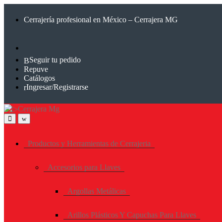
Saltar
Saltar
a
al
Cerrajería profesional en México – Cerrajera MG
la
contenido
navegación
Seguir tu pedido
Repuve
Catálogos
Ingresar/Registrarse
Productos y Herramientas de Cerrajeria
Accesorios para Llaves
Argollas Metálicas
Arillos Plásticos Y Capuchas Para Llaves