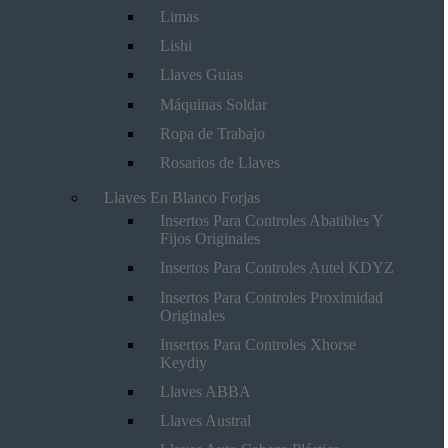
Limas
Lishi
Llaves Guias
Máquinas Soldar
Ropa de Trabajo
Rosarios de Llaves
Llaves En Blanco Forjas
Insertos Para Controles Abatibles Y
Fijos Originales
Insertos Para Controles Autel KDYZ
Insertos Para Controles Proximidad
Originales
Insertos Para Controles Xhorse
Keydiy
Llaves ABBA
Llaves Austral