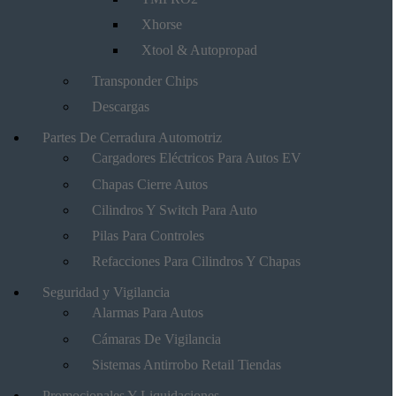
Xhorse
Xtool & Autopropad
Transponder Chips
Descargas
Partes De Cerradura Automotriz
Cargadores Eléctricos Para Autos EV
Chapas Cierre Autos
Cilindros Y Switch Para Auto
Pilas Para Controles
Refacciones Para Cilindros Y Chapas
Seguridad y Vigilancia
Alarmas Para Autos
Cámaras De Vigilancia
Sistemas Antirrobo Retail Tiendas
Promocionales Y Liquidaciones