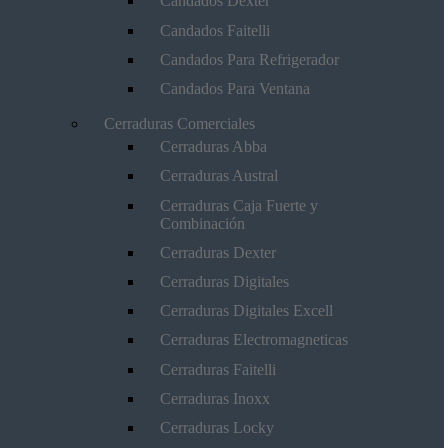
Candados Dexter
Candados Faitelli
Candados Para Refrigerador
Candados Para Ventana
Cerraduras Comerciales
Cerraduras Abba
Cerraduras Austral
Cerraduras Caja Fuerte y
Combinación
Cerraduras Dexter
Cerraduras Digitales
Cerraduras Digitales Excell
Cerraduras Electromagneticas
Cerraduras Faitelli
Cerraduras Inoxx
Cerraduras Locky