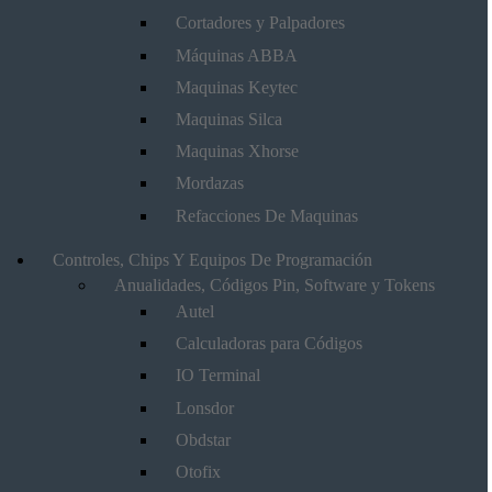
Cortadores y Palpadores
Máquinas ABBA
Maquinas Keytec
Maquinas Silca
Maquinas Xhorse
Mordazas
Refacciones De Maquinas
Controles, Chips Y Equipos De Programación
Anualidades, Códigos Pin, Software y Tokens
Autel
Calculadoras para Códigos
IO Terminal
Lonsdor
Obdstar
Otofix