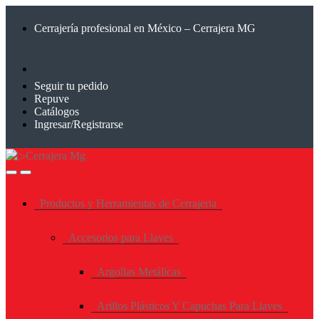
Saltar
Saltar
a
al
Cerrajería profesional en México – Cerrajera MG
la
contenido
navegación
Seguir tu pedido
Repuve
Catálogos
Ingresar/Registrarse
Productos y Herramientas de Cerrajeria
Accesorios para Llaves
Argollas Metálicas
Arillos Plásticos Y Capuchas Para Llaves