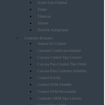
Scrips Upa Original
Tango
Thinkcar
Xhorse
Xtool & Autopropad
Controles Remotos
Antena De Control
Carcasas Control proximidad
Carcasa Control Tipo Llavero
Carcasa Para Control Tipo Fobik
Carcasa Para Controles Abatibles
Control Keydiy
Control OEM Abatible
Control OEM Proximidad
Controles OEM Tipo Llavero