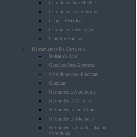
Cerraduras Para Muebles
Cerraduras Uso Industrial
Chapas Eléctricas
Cierrapuertas Emergencia
Cilindros Sueltos
Herramientas De Cerrajería
Bolsas de Aire
Ganchos Para Apertura
Cerraduras para Practicar
Ganzuas
Herramienta Automotriz
Herramienta Eléctrica
Herramienta Para Controles
Herramientas Manuales
Herramientas Para Instalación
Cerraduras