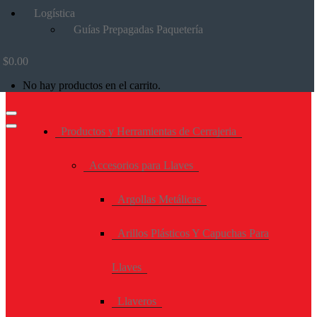
Logística
Guías Prepagadas Paquetería
$
0.00
No hay productos en el carrito.
Productos y Herramientas de Cerrajeria
Accesorios para Llaves
Argollas Metálicas
Arillos Plásticos Y Capuchas Para
Llaves
Llaveros