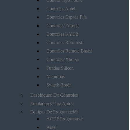
Control Tipo Fobik
Controles Autel
Controles Espada Fija
Controles Europa
Controles KYDZ
Controles Refurbish
Controles Remote Basics
Controles Xhorse
Fundas Silicon
Memorias
Switch Botón
Desbloqueo De Controles
Emuladores Para Autos
Equipos De Programación
ACDP Programmer
Autel