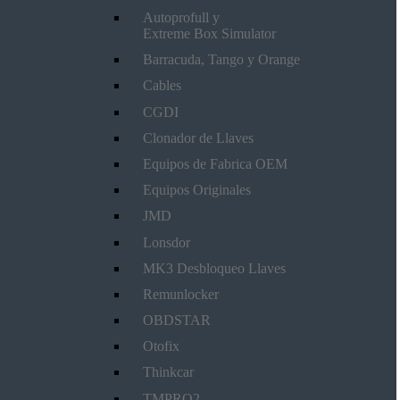
Autoprofull y
Extreme Box Simulator
Barracuda, Tango y Orange
Cables
CGDI
Clonador de Llaves
Equipos de Fabrica OEM
Equipos Originales
JMD
Lonsdor
MK3 Desbloqueo Llaves
Remunlocker
OBDSTAR
Otofix
Thinkcar
TMPRO2