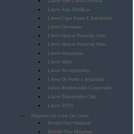
Llaves Auto Cabeza Plástica
Llaves Auto Metálicas
Llaves Cajas Fuerte E Industriales
Llaves Decoradas
Llaves Huecas Portachip Auto
Llaves Huecas Portachip Moto
Llaves Maquinaria
Llaves Moto
Llaves No duplicables
Llaves De Punto y Seguridad
Llaves Residenciales Comerciales
Llaves Transponder Chip
Llaves VATS
Maquinas De Corte De Llaves
Bandas Para Máquinas
Baterías Para Máquinas