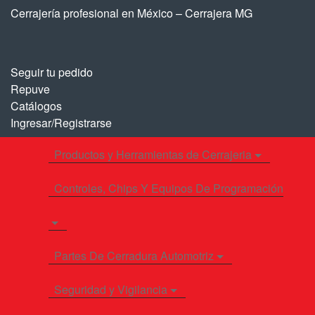
Saltar
Saltar
Cerrajería profesional en México – Cerrajera MG
a
al
la
contenido
navegación
Seguir tu pedido
Repuve
Catálogos
Ingresar/Registrarse
Productos y Herramientas de Cerrajeria
Controles, Chips Y Equipos De Programación
Partes De Cerradura Automotriz
Seguridad y Vigilancia