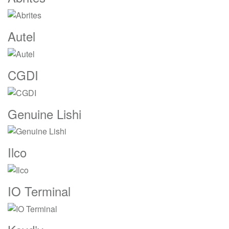
De
Carrusel
Autel
CGDI
Genuine Lishi
Ilco
IO Terminal