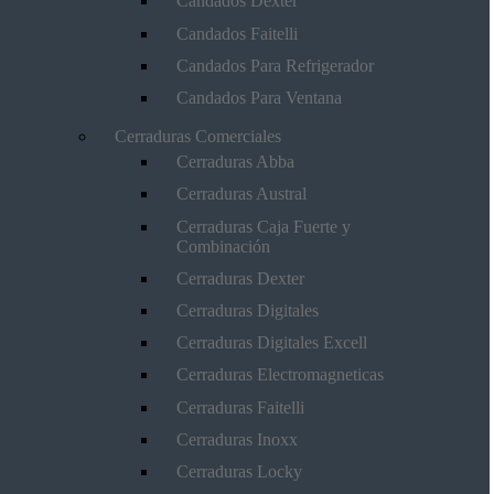
Candados Dexter
Candados Faitelli
Candados Para Refrigerador
Candados Para Ventana
Cerraduras Comerciales
Cerraduras Abba
Cerraduras Austral
Cerraduras Caja Fuerte y
Combinación
Cerraduras Dexter
Cerraduras Digitales
Cerraduras Digitales Excell
Cerraduras Electromagneticas
Cerraduras Faitelli
Cerraduras Inoxx
Cerraduras Locky