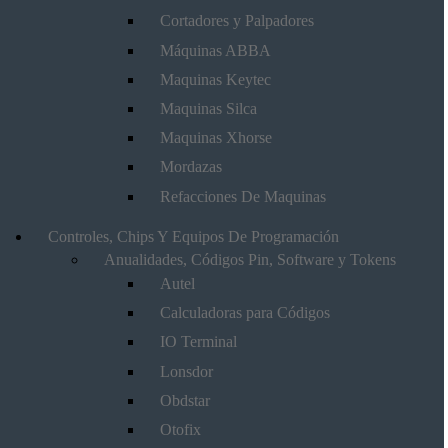
Cortadores y Palpadores
Máquinas ABBA
Maquinas Keytec
Maquinas Silca
Maquinas Xhorse
Mordazas
Refacciones De Maquinas
Controles, Chips Y Equipos De Programación
Anualidades, Códigos Pin, Software y Tokens
Autel
Calculadoras para Códigos
IO Terminal
Lonsdor
Obdstar
Otofix