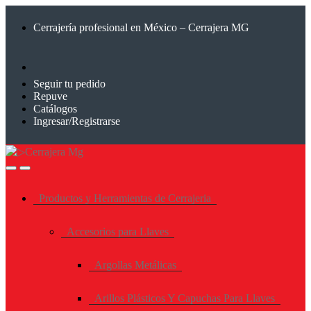
Saltar
Saltar
a
al
Cerrajería profesional en México – Cerrajera MG
la
contenido
navegación
Seguir tu pedido
Repuve
Catálogos
Ingresar/Registrarse
Productos y Herramientas de Cerrajeria
Accesorios para Llaves
Argollas Metálicas
Arillos Plásticos Y Capuchas Para Llaves