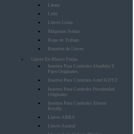
Limas
Lishi
Llaves Guias
Máquinas Soldar
Ropa de Trabajo
Rosarios de Llaves
Llaves En Blanco Forjas
Insertos Para Controles Abatibles Y
Fijos Originales
Insertos Para Controles Autel KDYZ
Insertos Para Controles Proximidad
Originales
Insertos Para Controles Xhorse
Keydiy
Llaves ABBA
Llaves Austral