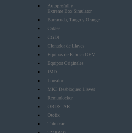
Autoprofull y
Extreme Box Simulator
Barracuda, Tango y Orange
Cables
CGDI
Clonador de Llaves
Equipos de Fabrica OEM
Equipos Originales
JMD
Lonsdor
MK3 Desbloqueo Llaves
Remunlocker
OBDSTAR
Otofix
Thinkcar
TMPRO2