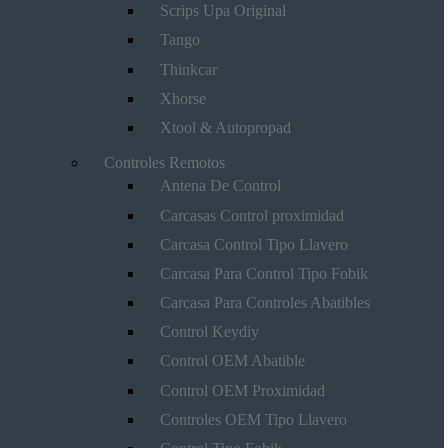
Scrips Upa Original
Tango
Thinkcar
Xhorse
Xtool & Autopropad
Controles Remotos
Antena De Control
Carcasas Control proximidad
Carcasa Control Tipo Llavero
Carcasa Para Control Tipo Fobik
Carcasa Para Controles Abatibles
Control Keydiy
Control OEM Abatible
Control OEM Proximidad
Controles OEM Tipo Llavero