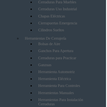
Cerraduras Para Muebles
Cerraduras Uso Industrial
Chapas Eléctricas
Cierrapuertas Emergencia
Cilindros Sueltos
Herramientas De Cerrajería
Bolsas de Aire
Ganchos Para Apertura
Cerraduras para Practicar
Ganzuas
Herramienta Automotriz
Herramienta Eléctrica
Herramienta Para Controles
Herramientas Manuales
Herramientas Para Instalación
Cerraduras