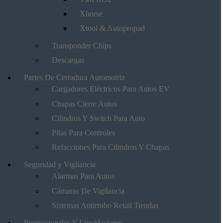
Xhorse
Xtool & Autopropad
Transponder Chips
Descargas
Partes De Cerradura Automotriz
Cargadores Eléctricos Para Autos EV
Chapas Cierre Autos
Cilindros Y Switch Para Auto
Pilas Para Controles
Refacciones Para Cilindros Y Chapas
Seguridad y Vigilancia
Alarmas Para Autos
Cámaras De Vigilancia
Sistemas Antirrobo Retail Tiendas
Promocionales Y Liquidaciones