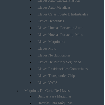
Llaves Auto Cabeza Plástica
Llaves Auto Metálicas
Llaves Cajas Fuerte E Industriales
Llaves Decoradas
Llaves Huecas Portachip Auto
Llaves Huecas Portachip Moto
Llaves Maquinaria
Llaves Moto
Llaves No duplicables
Llaves De Punto y Seguridad
Llaves Residenciales Comerciales
Llaves Transponder Chip
Llaves VATS
Maquinas De Corte De Llaves
Bandas Para Máquinas
Baterías Para Máquinas