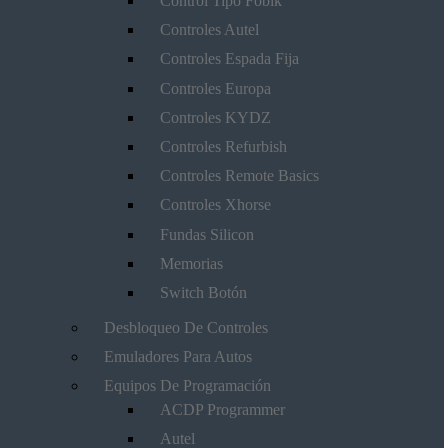
Control Tipo Fobik
Controles Autel
Controles Espada Fija
Controles Europa
Controles KYDZ
Controles Refurbish
Controles Remote Basics
Controles Xhorse
Fundas Silicon
Memorias
Switch Botón
Desbloqueo De Controles
Emuladores Para Autos
Equipos De Programación
ACDP Programmer
Autel