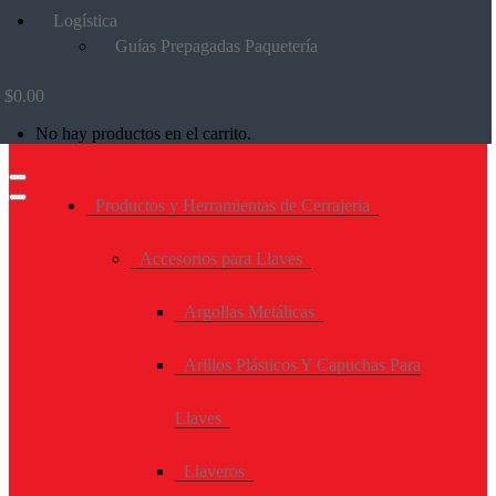
Logística
Guías Prepagadas Paquetería
$
0.00
No hay productos en el carrito.
Productos y Herramientas de Cerrajeria
Accesorios para Llaves
Argollas Metálicas
Arillos Plásticos Y Capuchas Para
Llaves
Llaveros