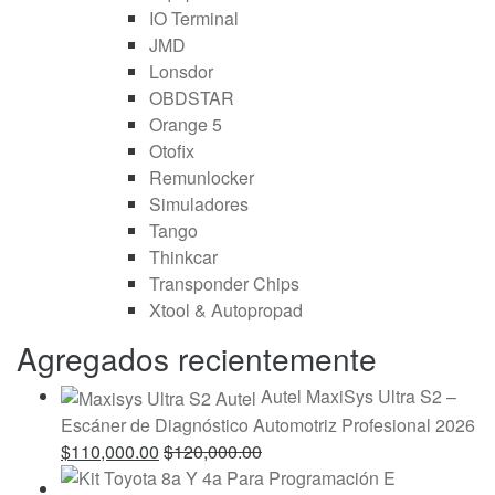
IO Terminal
JMD
Lonsdor
OBDSTAR
Orange 5
Otofix
Remunlocker
Simuladores
Tango
Thinkcar
Transponder Chips
Xtool & Autopropad
Agregados recientemente
Autel MaxiSys Ultra S2 –
Escáner de Diagnóstico Automotriz Profesional 2026
$
110,000.00
$
120,000.00