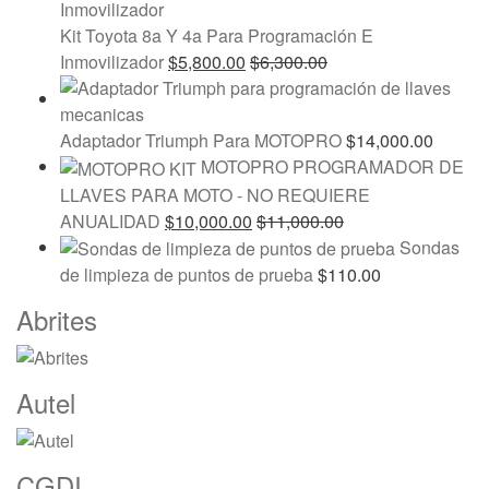
Kit Toyota 8a Y 4a Para Programación E
Inmovilizador
$
5,800.00
$
6,300.00
Adaptador Triumph Para MOTOPRO
$
14,000.00
MOTOPRO PROGRAMADOR DE
LLAVES PARA MOTO - NO REQUIERE
ANUALIDAD
$
10,000.00
$
11,000.00
Sondas
de limpieza de puntos de prueba
$
110.00
Marcas
Abrites
De
Carrusel
Autel
CGDI