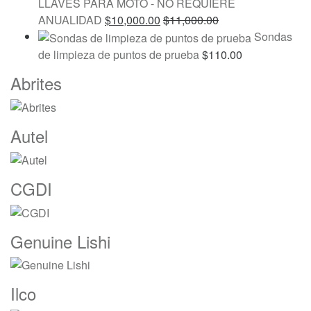
LLAVES PARA MOTO - NO REQUIERE
ANUALIDAD
$
10,000.00
$
11,000.00
Sondas
de limpieza de puntos de prueba
$
110.00
Marcas
Abrites
De
Carrusel
Autel
CGDI
Genuine Lishi
Ilco