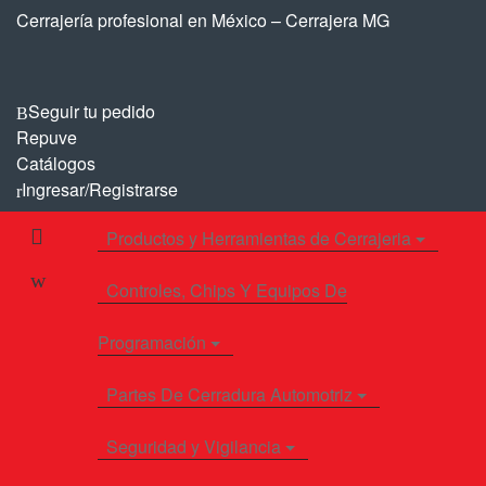
Saltar
Saltar
Cerrajería profesional en México – Cerrajera MG
a
al
la
contenido
navegación
Seguir tu pedido
Repuve
Catálogos
Ingresar/Registrarse
Productos y Herramientas de Cerrajeria
Controles, Chips Y Equipos De
Programación
Partes De Cerradura Automotriz
Seguridad y Vigilancia