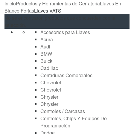
Inicio
Productos y Herramientas de Cerrajería
Llaves En
Blanco Forjas
Llaves VATS
No se encontraron productos que concuerden con la
selección.
Accesorios para Llaves
Acura
Audi
BMW
Buick
Cadillac
Cerraduras Comerciales
Chevrolet
Chevrolet
Chrysler
Chrysler
Controles / Carcasas
Controles, Chips Y Equipos De
Programación
Dodge