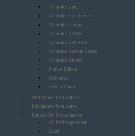
Controles Autel
Controles Espada Fija
Controles Europa
Controles KYDZ
Controles Refurbish
Controles Remote Basics
Controles Xhorse
Fundas Silicon
Memorias
Switch Botón
Desbloqueo De Controles
Emuladores Para Autos
Equipos De Programación
ACDP Programmer
Autel