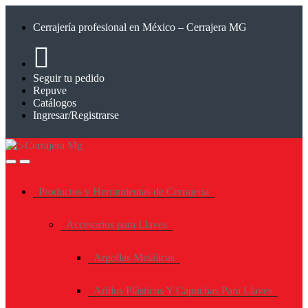
Saltar
Saltar
a
al
Cerrajería profesional en México – Cerrajera MG
la
contenido
navegación
Seguir tu pedido
Repuve
Catálogos
Ingresar/Registrarse
Productos y Herramientas de Cerrajeria
Accesorios para Llaves
Argollas Metálicas
Arillos Plásticos Y Capuchas Para Llaves