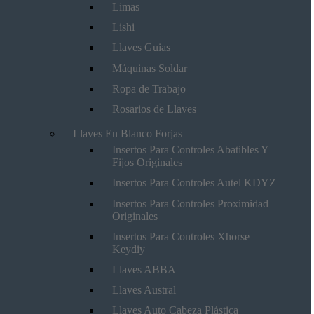
Limas
Lishi
Llaves Guias
Máquinas Soldar
Ropa de Trabajo
Rosarios de Llaves
Llaves En Blanco Forjas
Insertos Para Controles Abatibles Y
Fijos Originales
Insertos Para Controles Autel KDYZ
Insertos Para Controles Proximidad
Originales
Insertos Para Controles Xhorse
Keydiy
Llaves ABBA
Llaves Austral
Llaves Auto Cabeza Plástica