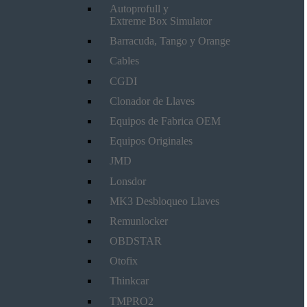
Autoprofull y
Extreme Box Simulator
Barracuda, Tango y Orange
Cables
CGDI
Clonador de Llaves
Equipos de Fabrica OEM
Equipos Originales
JMD
Lonsdor
MK3 Desbloqueo Llaves
Remunlocker
OBDSTAR
Otofix
Thinkcar
TMPRO2