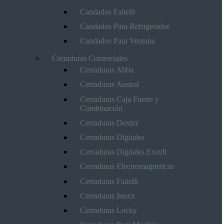
Candados Faitelli
Candados Para Refrigerador
Candados Para Ventana
Cerraduras Comerciales
Cerraduras Abba
Cerraduras Austral
Cerraduras Caja Fuerte y
Combinación
Cerraduras Dexter
Cerraduras Digitales
Cerraduras Digitales Excell
Cerraduras Electromagneticas
Cerraduras Faitelli
Cerraduras Inoxx
Cerraduras Locky