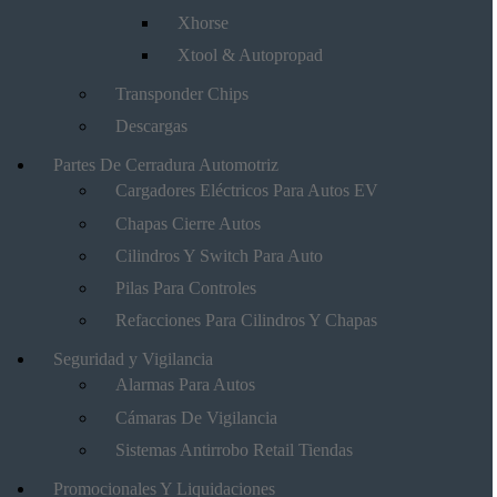
Xhorse
Xtool & Autopropad
Transponder Chips
Descargas
Partes De Cerradura Automotriz
Cargadores Eléctricos Para Autos EV
Chapas Cierre Autos
Cilindros Y Switch Para Auto
Pilas Para Controles
Refacciones Para Cilindros Y Chapas
Seguridad y Vigilancia
Alarmas Para Autos
Cámaras De Vigilancia
Sistemas Antirrobo Retail Tiendas
Promocionales Y Liquidaciones