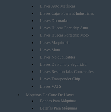
Llaves Auto Metálicas
Llaves Cajas Fuerte E Industriales
Llaves Decoradas
Llaves Huecas Portachip Auto
Llaves Huecas Portachip Moto
Llaves Maquinaria
Llaves Moto
Llaves No duplicables
Llaves De Punto y Seguridad
Llaves Residenciales Comerciales
Llaves Transponder Chip
Llaves VATS
Maquinas De Corte De Llaves
Bandas Para Máquinas
Baterías Para Máquinas