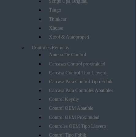
Scrips Upa Original
Tango
Thinkcar
Xhorse
Xtool & Autopropad
Controles Remotos
Antena De Control
Carcasas Control proximidad
Carcasa Control Tipo Llavero
Carcasa Para Control Tipo Fobik
Carcasa Para Controles Abatibles
Control Keydiy
Control OEM Abatible
Control OEM Proximidad
Controles OEM Tipo Llavero
Control Tipo Fobik