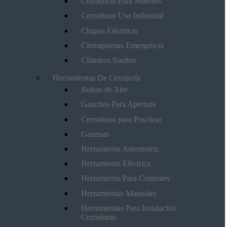
Cerraduras Para Muebles
Cerraduras Uso Industrial
Chapas Eléctricas
Cierrapuertas Emergencia
Cilindros Sueltos
Herramientas De Cerrajería
Bolsas de Aire
Ganchos Para Apertura
Cerraduras para Practicar
Ganzuas
Herramienta Automotriz
Herramienta Eléctrica
Herramienta Para Controles
Herramientas Manuales
Herramientas Para Instalación
Cerraduras