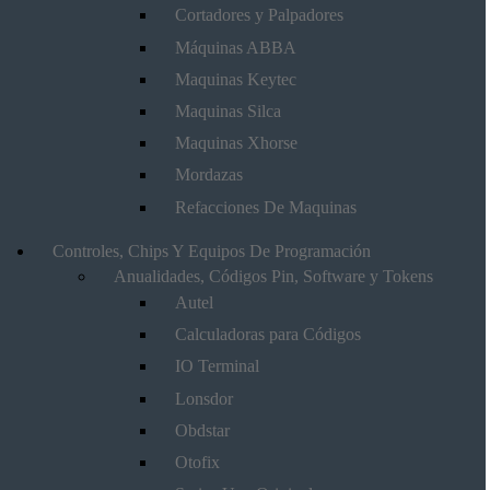
Cortadores y Palpadores
Máquinas ABBA
Maquinas Keytec
Maquinas Silca
Maquinas Xhorse
Mordazas
Refacciones De Maquinas
Controles, Chips Y Equipos De Programación
Anualidades, Códigos Pin, Software y Tokens
Autel
Calculadoras para Códigos
IO Terminal
Lonsdor
Obdstar
Otofix