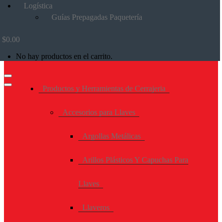
Logística
Guías Prepagadas Paquetería
$
0.00
No hay productos en el carrito.
Productos y Herramientas de Cerrajeria
Accesorios para Llaves
Argollas Metálicas
Arillos Plásticos Y Capuchas Para
Llaves
Llaveros