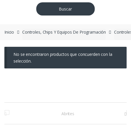
Buscar
Inicio
Controles, Chips Y Equipos De Programación
Control
No se encontraron productos que concuerden con la
selección.
M
a