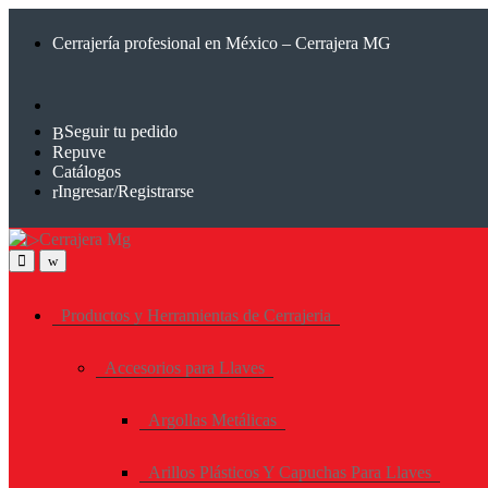
Saltar
Saltar
a
al
Cerrajería profesional en México – Cerrajera MG
la
contenido
navegación
Seguir tu pedido
Repuve
Catálogos
Ingresar/Registrarse
Productos y Herramientas de Cerrajeria
Accesorios para Llaves
Argollas Metálicas
Arillos Plásticos Y Capuchas Para Llaves