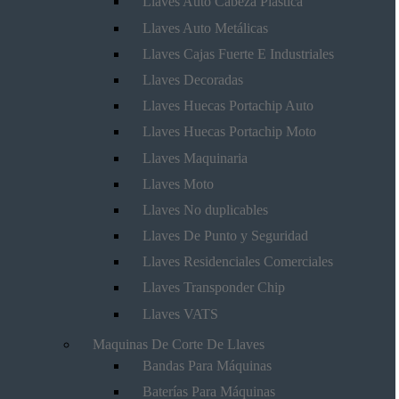
Llaves Auto Cabeza Plástica
Llaves Auto Metálicas
Llaves Cajas Fuerte E Industriales
Llaves Decoradas
Llaves Huecas Portachip Auto
Llaves Huecas Portachip Moto
Llaves Maquinaria
Llaves Moto
Llaves No duplicables
Llaves De Punto y Seguridad
Llaves Residenciales Comerciales
Llaves Transponder Chip
Llaves VATS
Maquinas De Corte De Llaves
Bandas Para Máquinas
Baterías Para Máquinas