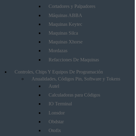
Cortadores y Palpadores
Máquinas ABBA
Maquinas Keytec
Maquinas Silca
Maquinas Xhorse
Mordazas
Refacciones De Maquinas
Controles, Chips Y Equipos De Programación
Anualidades, Códigos Pin, Software y Tokens
Autel
Calculadoras para Códigos
IO Terminal
Lonsdor
Obdstar
Otofix