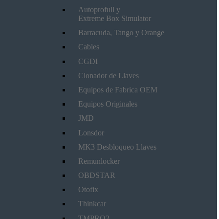
Autoprofull y
Extreme Box Simulator
Barracuda, Tango y Orange
Cables
CGDI
Clonador de Llaves
Equipos de Fabrica OEM
Equipos Originales
JMD
Lonsdor
MK3 Desbloqueo Llaves
Remunlocker
OBDSTAR
Otofix
Thinkcar
TMPRO2