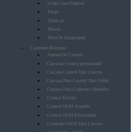
Scrips Upa Original
Tango
Thinkcar
Xhorse
Xtool & Autopropad
Controles Remotos
Antena De Control
Carcasas Control proximidad
Carcasa Control Tipo Llavero
Carcasa Para Control Tipo Fobik
Carcasa Para Controles Abatibles
Control Keydiy
Control OEM Abatible
Control OEM Proximidad
Controles OEM Tipo Llavero