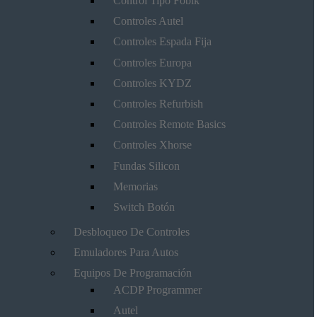
Control Tipo Fobik
Controles Autel
Controles Espada Fija
Controles Europa
Controles KYDZ
Controles Refurbish
Controles Remote Basics
Controles Xhorse
Fundas Silicon
Memorias
Switch Botón
Desbloqueo De Controles
Emuladores Para Autos
Equipos De Programación
ACDP Programmer
Autel