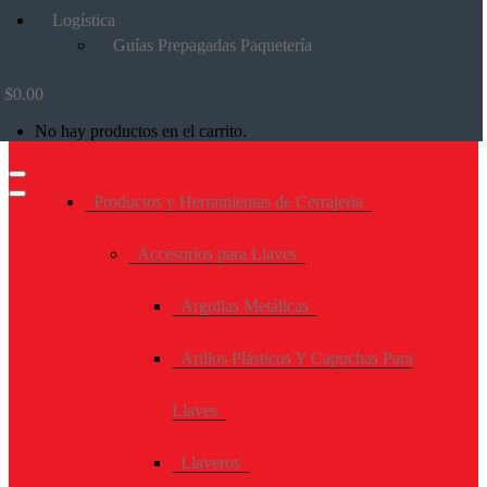
Logística
Guías Prepagadas Paquetería
$
0.00
No hay productos en el carrito.
Productos y Herramientas de Cerrajeria
Accesorios para Llaves
Argollas Metálicas
Arillos Plásticos Y Capuchas Para
Llaves
Llaveros