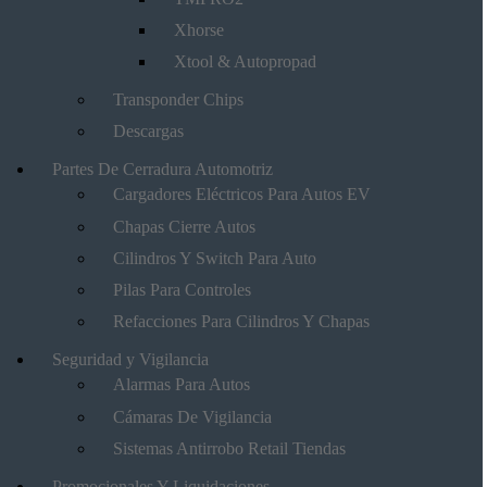
Xhorse
Xtool & Autopropad
Transponder Chips
Descargas
Partes De Cerradura Automotriz
Cargadores Eléctricos Para Autos EV
Chapas Cierre Autos
Cilindros Y Switch Para Auto
Pilas Para Controles
Refacciones Para Cilindros Y Chapas
Seguridad y Vigilancia
Alarmas Para Autos
Cámaras De Vigilancia
Sistemas Antirrobo Retail Tiendas
Promocionales Y Liquidaciones