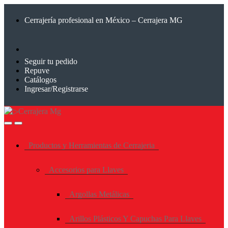
Saltar
Saltar
a
al
Cerrajería profesional en México – Cerrajera MG
la
contenido
navegación
Seguir tu pedido
Repuve
Catálogos
Ingresar/Registrarse
Productos y Herramientas de Cerrajeria
Accesorios para Llaves
Argollas Metálicas
Arillos Plásticos Y Capuchas Para Llaves