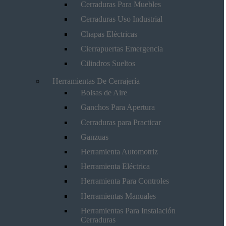
Cerraduras Para Muebles
Cerraduras Uso Industrial
Chapas Eléctricas
Cierrapuertas Emergencia
Cilindros Sueltos
Herramientas De Cerrajería
Bolsas de Aire
Ganchos Para Apertura
Cerraduras para Practicar
Ganzuas
Herramienta Automotriz
Herramienta Eléctrica
Herramienta Para Controles
Herramientas Manuales
Herramientas Para Instalación
Cerraduras