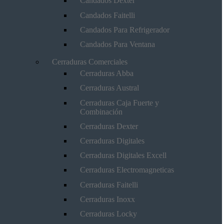
Candados Dexter
Candados Faitelli
Candados Para Refrigerador
Candados Para Ventana
Cerraduras Comerciales
Cerraduras Abba
Cerraduras Austral
Cerraduras Caja Fuerte y
Combinación
Cerraduras Dexter
Cerraduras Digitales
Cerraduras Digitales Excell
Cerraduras Electromagneticas
Cerraduras Faitelli
Cerraduras Inoxx
Cerraduras Locky