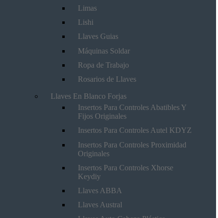
Limas
Lishi
Llaves Guias
Máquinas Soldar
Ropa de Trabajo
Rosarios de Llaves
Llaves En Blanco Forjas
Insertos Para Controles Abatibles Y
Fijos Originales
Insertos Para Controles Autel KDYZ
Insertos Para Controles Proximidad
Originales
Insertos Para Controles Xhorse
Keydiy
Llaves ABBA
Llaves Austral