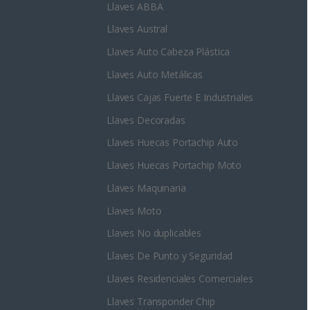
Llaves ABBA
Llaves Austral
Llaves Auto Cabeza Plástica
Llaves Auto Metálicas
Llaves Cajas Fuerte E Industriales
Llaves Decoradas
Llaves Huecas Portachip Auto
Llaves Huecas Portachip Moto
Llaves Maquinaria
Llaves Moto
Llaves No duplicables
Llaves De Punto y Seguridad
Llaves Residenciales Comerciales
Llaves Transponder Chip