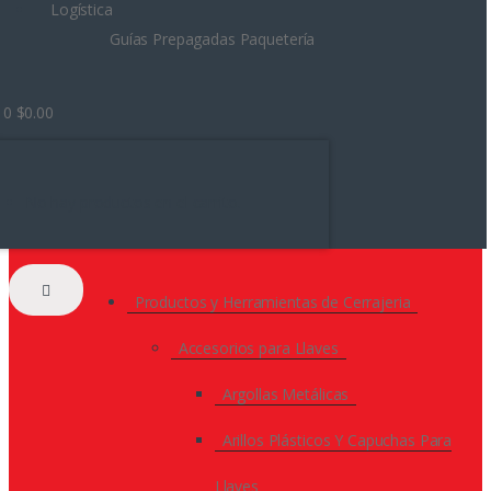
Logística
Guías Prepagadas Paquetería
0
$
0.00
No hay productos en el carrito.
Productos y Herramientas de Cerrajeria
Accesorios para Llaves
Argollas Metálicas
Arillos Plásticos Y Capuchas Para
Llaves