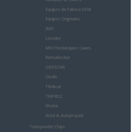
Equipos de Fabrica OEM
Equipos Originales
JMD
Lonsdor
MK3 Desbloqueo Llaves
Remunlocker
OBDSTAR
Otofix
Thinkcar
TMPRO2
Xhorse
Xtool & Autopropad
Transponder Chips