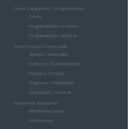
Cursos Capacitación Y Programaciones
Cursos
Programaciones en Banco
Programaciones Remotas
Otros Productos Comerciales
Herrajes Comerciales
Postes De Estacionamiento
Puertas y Portónes
Regatones Y Niveladores
Señalización Comercial
Servicios De Suscripción
Membresías Socios
Suscripciones