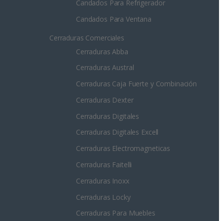
Candados Para Refrigerador
Candados Para Ventana
Cerraduras Comerciales
Cerraduras Abba
Cerraduras Austral
Cerraduras Caja Fuerte y Combinación
Cerraduras Dexter
Cerraduras Digitales
Cerraduras Digitales Excell
Cerraduras Electromagneticas
Cerraduras Faitelli
Cerraduras Inoxx
Cerraduras Locky
Cerraduras Para Muebles