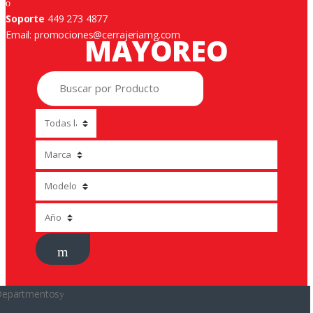
Soporte
449 273 4877
Email: promociones@cerrajeriamg.com
MAYOREO
epartmentos