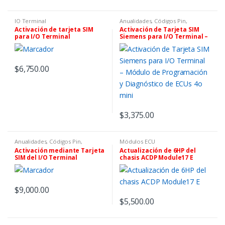
IO Terminal
Anualidades, Códigos Pin,
Software y Tokens
,
Controles,
Activación de tarjeta SIM
Activación de Tarjeta SIM
Chips Y Equipos De
para I/O Terminal
Siemens para I/O Terminal –
Programación
,
IO Terminal
MULTITOOL SMART SAM –
Módulo de Programación y
Licencia para programación
Diagnóstico de ECUs 4o mini
de ECU y módulo SAM
$
6,750.00
$
3,375.00
Anualidades, Códigos Pin,
Módulos ECU
Software y Tokens
,
Controles,
Activación mediante Tarjeta
Actualización de 6HP del
Chips Y Equipos De
SIM del I/O Terminal
chasis ACDP Module17 E
Programación
,
IO Terminal
MULTITOOL OPEL/GM TCM –
Programación del Módulo de
Control de Transmisión.
$
9,000.00
$
5,500.00