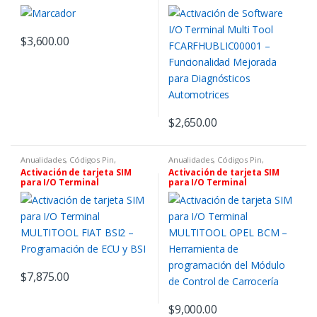
Licencia
FCARFHUBLIC00001 –
FOMOCOKVMLIC000001 con
Funcionalidad Mejorada
Simcard
para Diagnósticos
Automotrices
$
3,600.00
$
2,650.00
Anualidades, Códigos Pin,
Anualidades, Códigos Pin,
Software y Tokens
,
Controles,
Software y Tokens
,
Controles,
Activación de tarjeta SIM
Activación de tarjeta SIM
Chips Y Equipos De
Chips Y Equipos De
para I/O Terminal
para I/O Terminal
Programación
,
IO Terminal
Programación
,
IO Terminal
MULTITOOL FIAT BSI2 –
MULTITOOL OPEL BCM –
Programación de ECU y BSI
Herramienta de
programación del Módulo de
Control de Carrocería
$
7,875.00
$
9,000.00