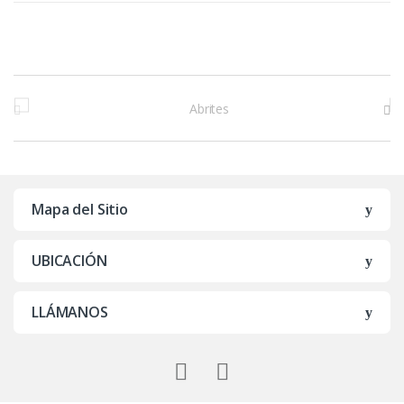
M
a
r
c
Mapa del Sitio
a
UBICACIÓN
s
D
LLÁMANOS
e
C