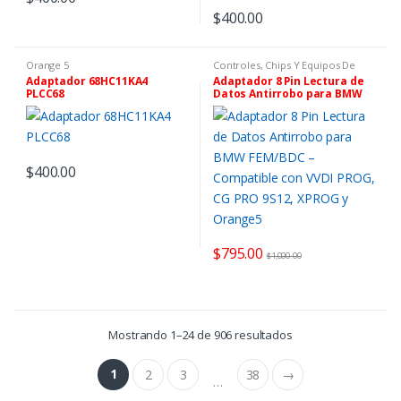
$
400.00
Orange 5
Controles, Chips Y Equipos De
Programación
,
Equipos Xhorse
Adaptador 68HC11KA4
Adaptador 8 Pin Lectura de
PLCC68
Datos Antirrobo para BMW
FEM/BDC – Compatible con
VVDI PROG, CG PRO 9S12,
XPROG y Orange5
$
400.00
$
795.00
$
1,000.00
Mostrando 1–24 de 906 resultados
1
2
3
38
→
…