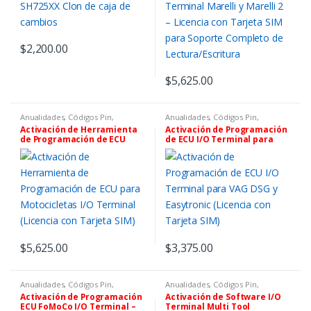
Lectura/Escritura
$
2,200.00
$
5,625.00
Anualidades, Códigos Pin,
Anualidades, Códigos Pin,
Software y Tokens
,
Controles,
Software y Tokens
,
Controles,
Activación de Herramienta
Activación de Programación
Chips Y Equipos De
Chips Y Equipos De
de Programación de ECU
de ECU I/O Terminal para
Programación
,
IO Terminal
Programación
,
IO Terminal
para Motocicletas I/O
VAG DSG y Easytronic
Terminal (Licencia con
(Licencia con Tarjeta SIM)
Tarjeta SIM)
$
5,625.00
$
3,375.00
Anualidades, Códigos Pin,
Anualidades, Códigos Pin,
Software y Tokens
,
Controles,
Software y Tokens
,
Controles,
Activación de Programación
Activación de Software I/O
Chips Y Equipos De
Chips Y Equipos De
ECU FoMoCo I/O Terminal –
Terminal Multi Tool
Programación
,
IO Terminal
Programación
,
IO Terminal