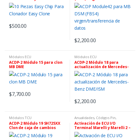
de datos
$
500.00
$
2,200.00
Módulos ECU
Módulos ECU
ACDP-2 Módulo 15 para clon
ACDP-2 Módulo 18 para
MB DME
actualización de Mercedes-
Benz DME/ISM
$
7,700.00
$
2,200.00
Módulos TCU
Anualidades, Códigos Pin,
Software y Tokens
,
Controles,
ACDP-2 Módulo 19 SH725XX
Activación de ECU I/O
Chips Y Equipos De
Clon de caja de cambios
Terminal Marelli y Marelli 2 –
Programación
,
IO Terminal
Licencia con Tarjeta SIM
para Soporte Completo de