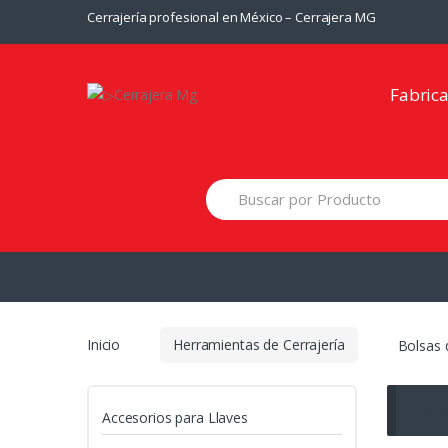
Saltar
Saltar
Cerrajería profesional en México – Cerrajera MG
a
al
la
contenido
navegación
Fabric
Departmentos
Inicio
Herramientas de Cerrajería
Bolsas 
No s
Accesorios para Llaves