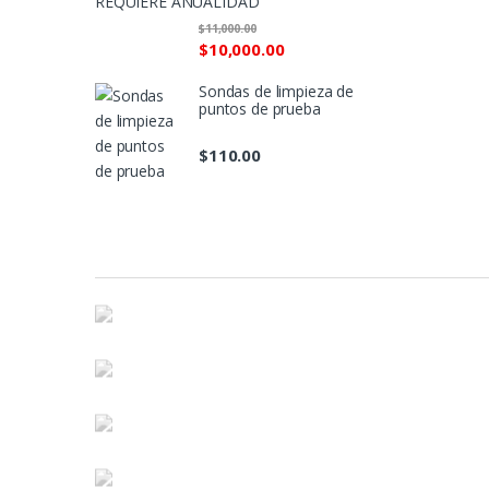
REQUIERE ANUALIDAD
$
11,000.00
$
10,000.00
Sondas de limpieza de
puntos de prueba
$
110.00
M
a
r
c
a