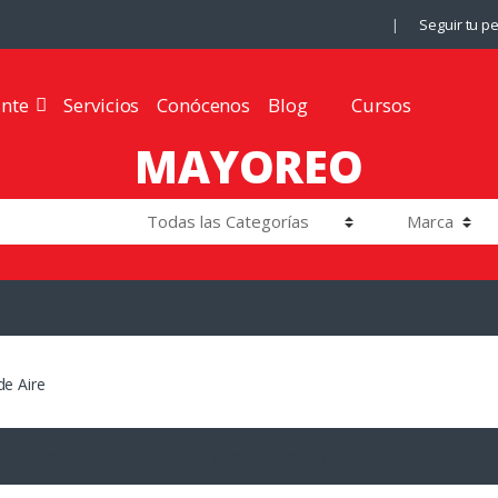
Seguir tu p
ante
Servicios
Conócenos
Blog
Cursos
MAYOREO
de Aire
e encontraron productos que concuerden con la selección.