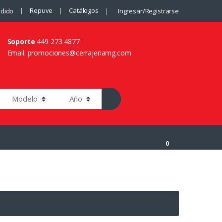
Repuve
Catálogos
edido
Ingresar/Registrarse
Soporte
449 273 4877
Email: promociones@cerrajeriamg.com
$
0.00
0