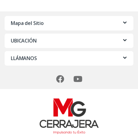
r
c
Mapa del Sitio
a
UBICACIÓN
s
D
LLÁMANOS
e
C
a
r
r
u