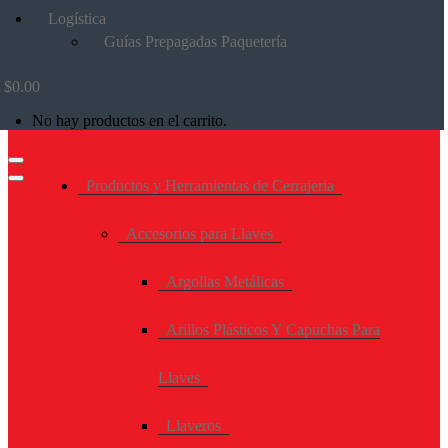
Logística
Guías Prepagadas Paquetería
$
0.00
No hay productos en el carrito.
Productos y Herramientas de Cerrajeria
Accesorios para Llaves
Argollas Metálicas
Arillos Plásticos Y Capuchas Para
Llaves
Llaveros