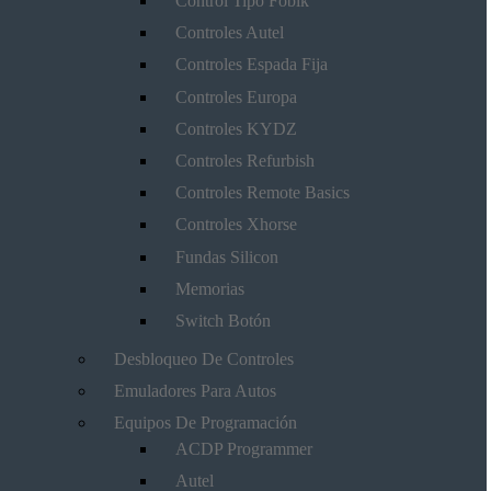
Control Tipo Fobik
Controles Autel
Controles Espada Fija
Controles Europa
Controles KYDZ
Controles Refurbish
Controles Remote Basics
Controles Xhorse
Fundas Silicon
Memorias
Switch Botón
Desbloqueo De Controles
Emuladores Para Autos
Equipos De Programación
ACDP Programmer
Autel