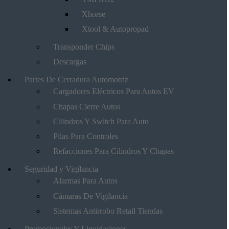
Xhorse
Xtool & Autopropad
Transponder Chips
Descargas
Partes De Cerradura Automotriz
Cargadores Eléctricos Para Autos EV
Chapas Cierre Autos
Cilindros Y Switch Para Auto
Pilas Para Controles
Refacciones Para Cilindros Y Chapas
Seguridad y Vigilancia
Alarmas Para Autos
Cámaras De Vigilancia
Sistemas Antirrobo Retail Tiendas
Promocionales Y Liquidaciones