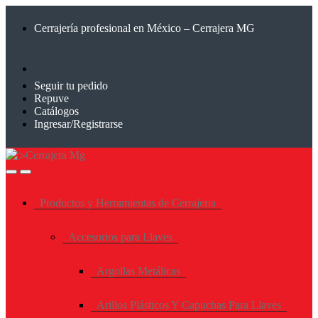
Saltar
Saltar
a
al
Cerrajería profesional en México – Cerrajera MG
la
contenido
navegación
Seguir tu pedido
Repuve
Catálogos
Ingresar/Registrarse
Productos y Herramientas de Cerrajeria
Accesorios para Llaves
Argollas Metálicas
Arillos Plásticos Y Capuchas Para Llaves