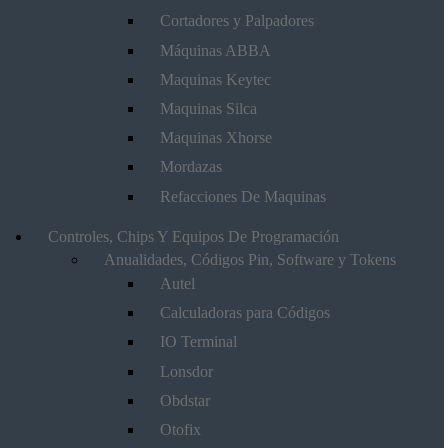
Cortadores y Palpadores
Máquinas ABBA
Maquinas Keytec
Maquinas Silca
Maquinas Xhorse
Mordazas
Refacciones De Maquinas
Controles, Chips Y Equipos De Programación
Anualidades, Códigos Pin, Software y Tokens
Autel
Calculadoras para Códigos
IO Terminal
Lonsdor
Obdstar
Otofix