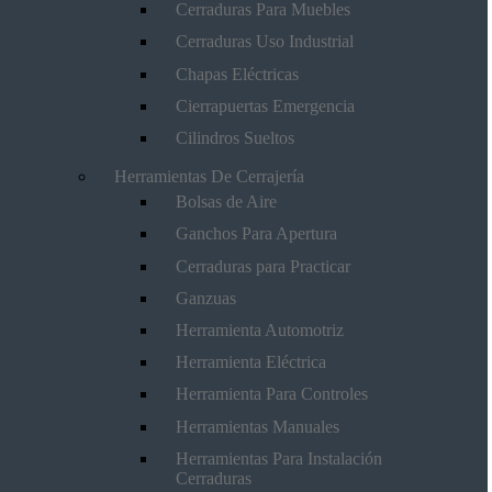
Cerraduras Para Muebles
Cerraduras Uso Industrial
Chapas Eléctricas
Cierrapuertas Emergencia
Cilindros Sueltos
Herramientas De Cerrajería
Bolsas de Aire
Ganchos Para Apertura
Cerraduras para Practicar
Ganzuas
Herramienta Automotriz
Herramienta Eléctrica
Herramienta Para Controles
Herramientas Manuales
Herramientas Para Instalación
Cerraduras