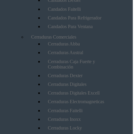
Candados Dexter
Candados Faitelli
Candados Para Refrigerador
Candados Para Ventana
Cerraduras Comerciales
Cerraduras Abba
Cerraduras Austral
Cerraduras Caja Fuerte y
Combinación
Cerraduras Dexter
Cerraduras Digitales
Cerraduras Digitales Excell
Cerraduras Electromagneticas
Cerraduras Faitelli
Cerraduras Inoxx
Cerraduras Locky