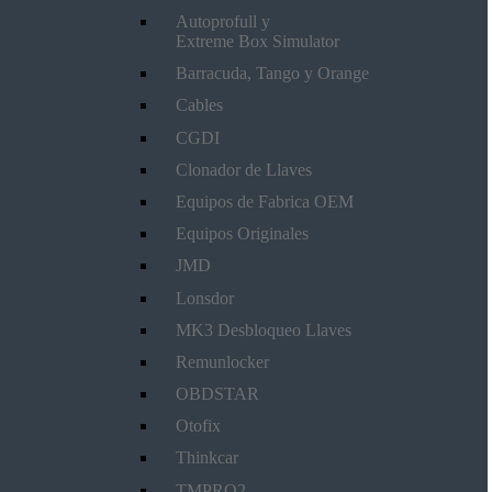
Autoprofull y
Extreme Box Simulator
Barracuda, Tango y Orange
Cables
CGDI
Clonador de Llaves
Equipos de Fabrica OEM
Equipos Originales
JMD
Lonsdor
MK3 Desbloqueo Llaves
Remunlocker
OBDSTAR
Otofix
Thinkcar
TMPRO2