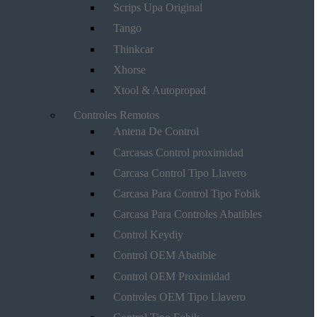
Scrips Upa Original
Tango
Thinkcar
Xhorse
Xtool & Autopropad
Controles Remotos
Antena De Control
Carcasas Control proximidad
Carcasa Control Tipo Llavero
Carcasa Para Control Tipo Fobik
Carcasa Para Controles Abatibles
Control Keydiy
Control OEM Abatible
Control OEM Proximidad
Controles OEM Tipo Llavero