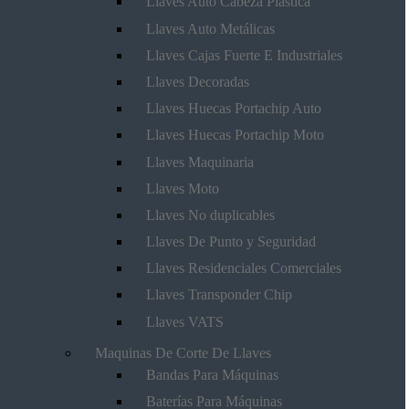
Llaves Auto Cabeza Plástica
Llaves Auto Metálicas
Llaves Cajas Fuerte E Industriales
Llaves Decoradas
Llaves Huecas Portachip Auto
Llaves Huecas Portachip Moto
Llaves Maquinaria
Llaves Moto
Llaves No duplicables
Llaves De Punto y Seguridad
Llaves Residenciales Comerciales
Llaves Transponder Chip
Llaves VATS
Maquinas De Corte De Llaves
Bandas Para Máquinas
Baterías Para Máquinas