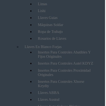
Limas
Lishi
Llaves Guias
Máquinas Soldar
Ropa de Trabajo
Rosarios de Llaves
Llaves En Blanco Forjas
Insertos Para Controles Abatibles Y
Fijos Originales
Insertos Para Controles Autel KDYZ
Insertos Para Controles Proximidad
Originales
Insertos Para Controles Xhorse
Keydiy
Llaves ABBA
Llaves Austral