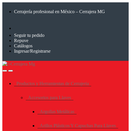
Saltar
Saltar
a
al
Cerrajería profesional en México – Cerrajera MG
la
contenido
navegación
Seguir tu pedido
Repuve
Catálogos
Ingresar/Registrarse
Productos y Herramientas de Cerrajeria
Accesorios para Llaves
Argollas Metálicas
Arillos Plásticos Y Capuchas Para Llaves