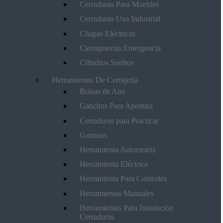
Cerraduras Para Muebles
Cerraduras Uso Industrial
Chapas Eléctricas
Cierrapuertas Emergencia
Cilindros Sueltos
Herramientas De Cerrajería
Bolsas de Aire
Ganchos Para Apertura
Cerraduras para Practicar
Ganzuas
Herramienta Automotriz
Herramienta Eléctrica
Herramienta Para Controles
Herramientas Manuales
Herramientas Para Instalación
Cerraduras