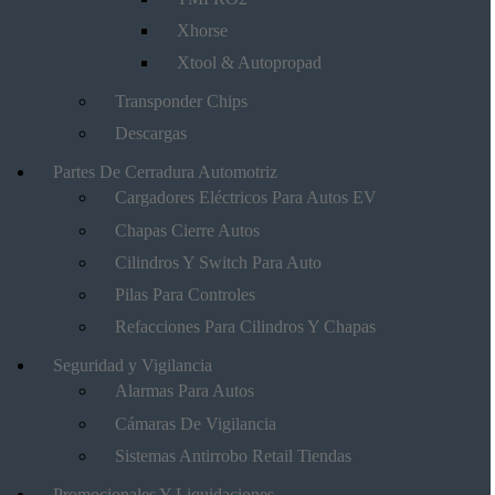
Xhorse
Xtool & Autopropad
Transponder Chips
Descargas
Partes De Cerradura Automotriz
Cargadores Eléctricos Para Autos EV
Chapas Cierre Autos
Cilindros Y Switch Para Auto
Pilas Para Controles
Refacciones Para Cilindros Y Chapas
Seguridad y Vigilancia
Alarmas Para Autos
Cámaras De Vigilancia
Sistemas Antirrobo Retail Tiendas
Promocionales Y Liquidaciones