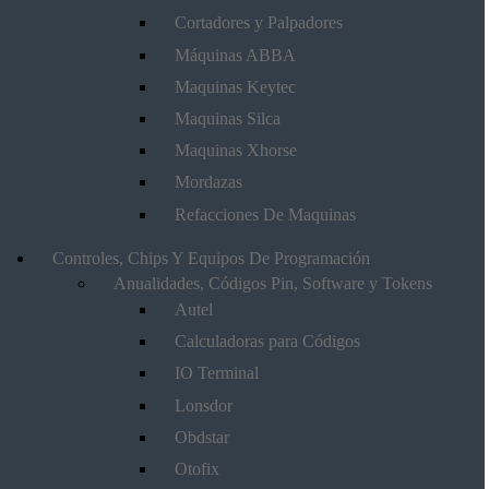
Cortadores y Palpadores
Máquinas ABBA
Maquinas Keytec
Maquinas Silca
Maquinas Xhorse
Mordazas
Refacciones De Maquinas
Controles, Chips Y Equipos De Programación
Anualidades, Códigos Pin, Software y Tokens
Autel
Calculadoras para Códigos
IO Terminal
Lonsdor
Obdstar
Otofix