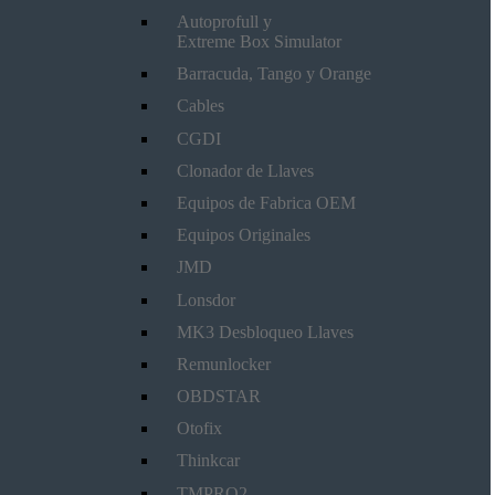
Autoprofull y
Extreme Box Simulator
Barracuda, Tango y Orange
Cables
CGDI
Clonador de Llaves
Equipos de Fabrica OEM
Equipos Originales
JMD
Lonsdor
MK3 Desbloqueo Llaves
Remunlocker
OBDSTAR
Otofix
Thinkcar
TMPRO2