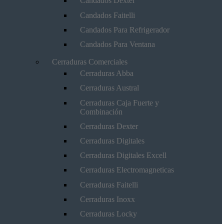
Candados Dexter
Candados Faitelli
Candados Para Refrigerador
Candados Para Ventana
Cerraduras Comerciales
Cerraduras Abba
Cerraduras Austral
Cerraduras Caja Fuerte y
Combinación
Cerraduras Dexter
Cerraduras Digitales
Cerraduras Digitales Excell
Cerraduras Electromagneticas
Cerraduras Faitelli
Cerraduras Inoxx
Cerraduras Locky