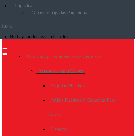
Logística
Guías Prepagadas Paquetería
$
0.00
No hay productos en el carrito.
Productos y Herramientas de Cerrajeria
Accesorios para Llaves
Argollas Metálicas
Arillos Plásticos Y Capuchas Para
Llaves
Llaveros