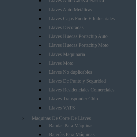
Llaves Auto Cabeza Plástica
Llaves Auto Metálicas
Llaves Cajas Fuerte E Industriales
Llaves Decoradas
Llaves Huecas Portachip Auto
Llaves Huecas Portachip Moto
Llaves Maquinaria
Llaves Moto
Llaves No duplicables
Llaves De Punto y Seguridad
Llaves Residenciales Comerciales
Llaves Transponder Chip
Llaves VATS
Maquinas De Corte De Llaves
Bandas Para Máquinas
Baterías Para Máquinas