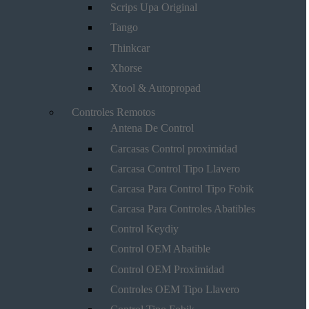
Scrips Upa Original
Tango
Thinkcar
Xhorse
Xtool & Autopropad
Controles Remotos
Antena De Control
Carcasas Control proximidad
Carcasa Control Tipo Llavero
Carcasa Para Control Tipo Fobik
Carcasa Para Controles Abatibles
Control Keydiy
Control OEM Abatible
Control OEM Proximidad
Controles OEM Tipo Llavero