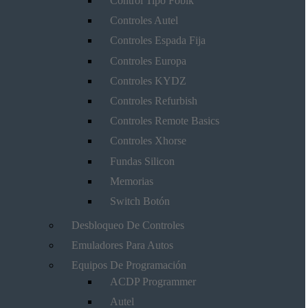
Control Tipo Fobik
Controles Autel
Controles Espada Fija
Controles Europa
Controles KYDZ
Controles Refurbish
Controles Remote Basics
Controles Xhorse
Fundas Silicon
Memorias
Switch Botón
Desbloqueo De Controles
Emuladores Para Autos
Equipos De Programación
ACDP Programmer
Autel