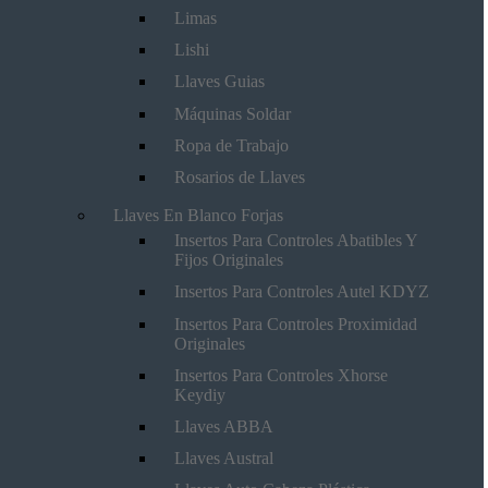
Limas
Lishi
Llaves Guias
Máquinas Soldar
Ropa de Trabajo
Rosarios de Llaves
Llaves En Blanco Forjas
Insertos Para Controles Abatibles Y
Fijos Originales
Insertos Para Controles Autel KDYZ
Insertos Para Controles Proximidad
Originales
Insertos Para Controles Xhorse
Keydiy
Llaves ABBA
Llaves Austral