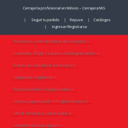
Saltar
Saltar
Cerrajería profesional en México – Cerrajera MG
a
al
la
contenido
Seguir tu pedido
Repuve
Catálogos
navegación
Ingresar/Registrarse
Productos y Herramientas de Cerrajeria
Controles, Chips Y Equipos De Programación
Partes De Cerradura Automotriz
Seguridad y Vigilancia
Promocionales Y Liquidaciones
Cursos Capacitación Y Programaciones
Otros Productos Comerciales
Servicios De Suscripción