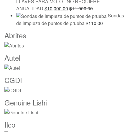
LLAVES PARA MOTO - NO REQUIERE
ANUALIDAD
$
10,000.00
$
11,000.00
Sondas
de limpieza de puntos de prueba
$
110.00
Marcas
Abrites
De
Carrusel
Autel
CGDI
Genuine Lishi
Ilco