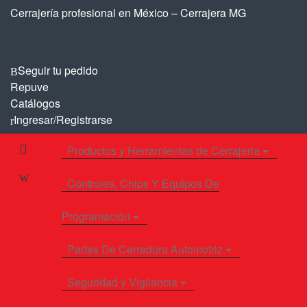
Saltar
Saltar
Cerrajería profesional en México – Cerrajera MG
a
al
la
contenido
navegación
Seguir tu pedido
Repuve
Catálogos
Ingresar/Registrarse
Productos y Herramientas de Cerrajeria
Controles, Chips Y Equipos De
Programación
Partes De Cerradura Automotriz
Seguridad y Vigilancia