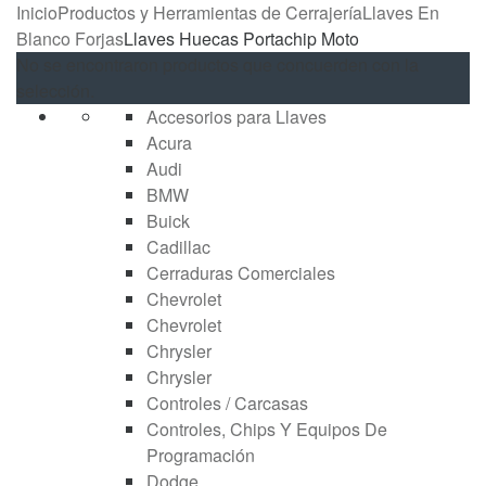
Inicio
Productos y Herramientas de Cerrajería
Llaves En
Blanco Forjas
Llaves Huecas Portachip Moto
No se encontraron productos que concuerden con la
selección.
Accesorios para Llaves
Acura
Audi
BMW
Buick
Cadillac
Cerraduras Comerciales
Chevrolet
Chevrolet
Chrysler
Chrysler
Controles / Carcasas
Controles, Chips Y Equipos De
Programación
Dodge