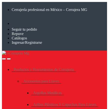
Saltar
Saltar
a
al
Cerrajería profesional en México – Cerrajera MG
la
contenido
navegación
Seguir tu pedido
Repuve
Catálogos
Ingresar/Registrarse
Productos y Herramientas de Cerrajeria
Accesorios para Llaves
Argollas Metálicas
Arillos Plásticos Y Capuchas Para Llaves