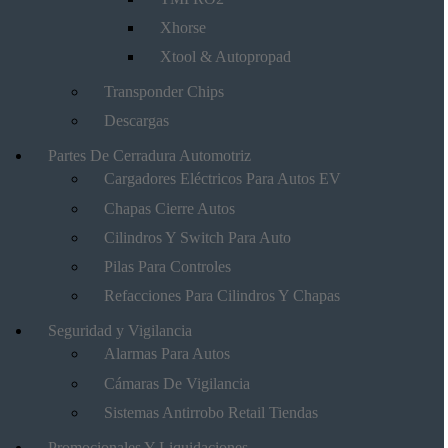
Xhorse
Xtool & Autopropad
Transponder Chips
Descargas
Partes De Cerradura Automotriz
Cargadores Eléctricos Para Autos EV
Chapas Cierre Autos
Cilindros Y Switch Para Auto
Pilas Para Controles
Refacciones Para Cilindros Y Chapas
Seguridad y Vigilancia
Alarmas Para Autos
Cámaras De Vigilancia
Sistemas Antirrobo Retail Tiendas
Promocionales Y Liquidaciones