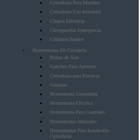
Cerraduras Para Muebles
Cerraduras Uso Industrial
Chapas Eléctricas
Cierrapuertas Emergencia
Cilindros Sueltos
Herramientas De Cerrajería
Bolsas de Aire
Ganchos Para Apertura
Cerraduras para Practicar
Ganzuas
Herramienta Automotriz
Herramienta Eléctrica
Herramienta Para Controles
Herramientas Manuales
Herramientas Para Instalación
Cerraduras