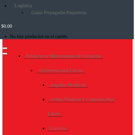
Logística
Guías Prepagadas Paquetería
$
0.00
No hay productos en el carrito.
Productos y Herramientas de Cerrajeria
Accesorios para Llaves
Argollas Metálicas
Arillos Plásticos Y Capuchas Para
Llaves
Llaveros