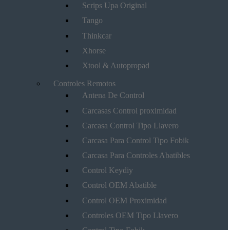
Scrips Upa Original
Tango
Thinkcar
Xhorse
Xtool & Autopropad
Controles Remotos
Antena De Control
Carcasas Control proximidad
Carcasa Control Tipo Llavero
Carcasa Para Control Tipo Fobik
Carcasa Para Controles Abatibles
Control Keydiy
Control OEM Abatible
Control OEM Proximidad
Controles OEM Tipo Llavero