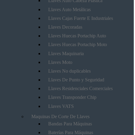
Llaves Auto Cabeza Plástica
Llaves Auto Metálicas
Llaves Cajas Fuerte E Industriales
Llaves Decoradas
Llaves Huecas Portachip Auto
Llaves Huecas Portachip Moto
Llaves Maquinaria
Llaves Moto
Llaves No duplicables
Llaves De Punto y Seguridad
Llaves Residenciales Comerciales
Llaves Transponder Chip
Llaves VATS
Maquinas De Corte De Llaves
Bandas Para Máquinas
Baterías Para Máquinas