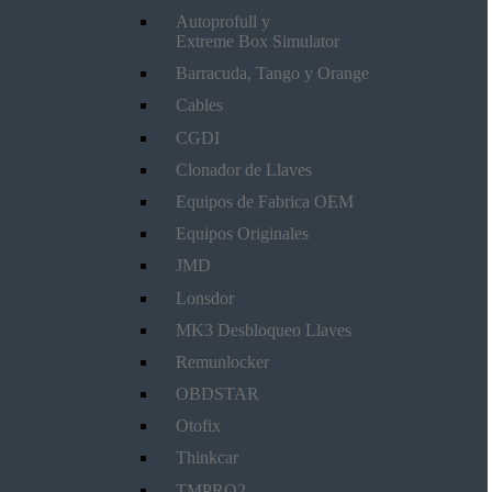
Autoprofull y
Extreme Box Simulator
Barracuda, Tango y Orange
Cables
CGDI
Clonador de Llaves
Equipos de Fabrica OEM
Equipos Originales
JMD
Lonsdor
MK3 Desbloqueo Llaves
Remunlocker
OBDSTAR
Otofix
Thinkcar
TMPRO2