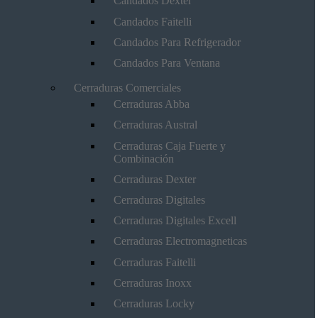
Candados Dexter
Candados Faitelli
Candados Para Refrigerador
Candados Para Ventana
Cerraduras Comerciales
Cerraduras Abba
Cerraduras Austral
Cerraduras Caja Fuerte y
Combinación
Cerraduras Dexter
Cerraduras Digitales
Cerraduras Digitales Excell
Cerraduras Electromagneticas
Cerraduras Faitelli
Cerraduras Inoxx
Cerraduras Locky