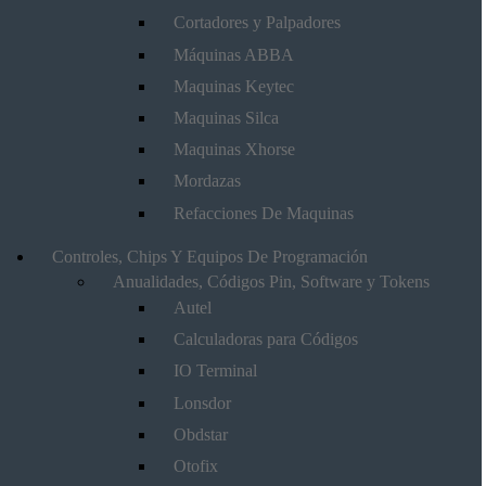
Cortadores y Palpadores
Máquinas ABBA
Maquinas Keytec
Maquinas Silca
Maquinas Xhorse
Mordazas
Refacciones De Maquinas
Controles, Chips Y Equipos De Programación
Anualidades, Códigos Pin, Software y Tokens
Autel
Calculadoras para Códigos
IO Terminal
Lonsdor
Obdstar
Otofix