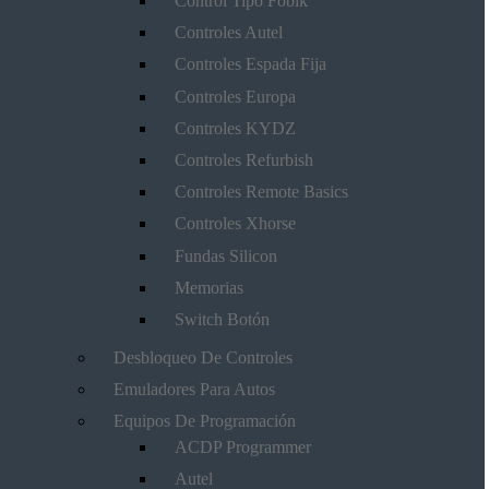
Control Tipo Fobik
Controles Autel
Controles Espada Fija
Controles Europa
Controles KYDZ
Controles Refurbish
Controles Remote Basics
Controles Xhorse
Fundas Silicon
Memorias
Switch Botón
Desbloqueo De Controles
Emuladores Para Autos
Equipos De Programación
ACDP Programmer
Autel