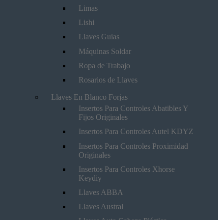
Limas
Lishi
Llaves Guias
Máquinas Soldar
Ropa de Trabajo
Rosarios de Llaves
Llaves En Blanco Forjas
Insertos Para Controles Abatibles Y
Fijos Originales
Insertos Para Controles Autel KDYZ
Insertos Para Controles Proximidad
Originales
Insertos Para Controles Xhorse
Keydiy
Llaves ABBA
Llaves Austral