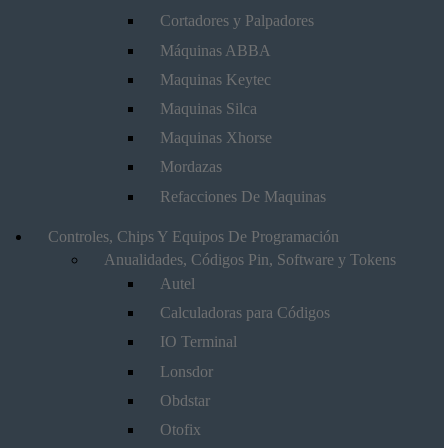
Cortadores y Palpadores
Máquinas ABBA
Maquinas Keytec
Maquinas Silca
Maquinas Xhorse
Mordazas
Refacciones De Maquinas
Controles, Chips Y Equipos De Programación
Anualidades, Códigos Pin, Software y Tokens
Autel
Calculadoras para Códigos
IO Terminal
Lonsdor
Obdstar
Otofix