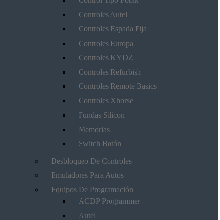
Control Tipo Fobik
Controles Autel
Controles Espada Fija
Controles Europa
Controles KYDZ
Controles Refurbish
Controles Remote Basics
Controles Xhorse
Fundas Silicon
Memorias
Switch Botón
Desbloqueo De Controles
Emuladores Para Autos
Equipos De Programación
ACDP Programmer
Autel