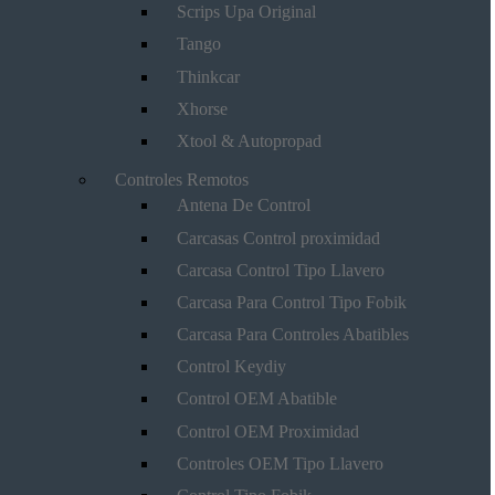
Scrips Upa Original
Tango
Thinkcar
Xhorse
Xtool & Autopropad
Controles Remotos
Antena De Control
Carcasas Control proximidad
Carcasa Control Tipo Llavero
Carcasa Para Control Tipo Fobik
Carcasa Para Controles Abatibles
Control Keydiy
Control OEM Abatible
Control OEM Proximidad
Controles OEM Tipo Llavero