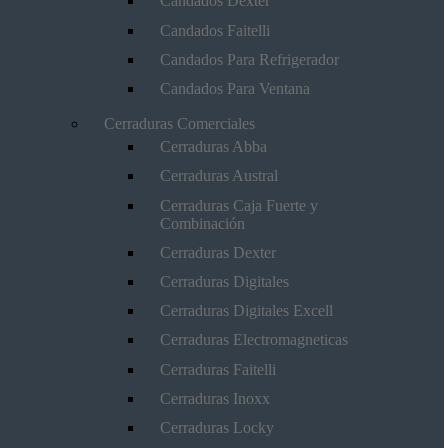
Candados Dexter
Candados Faitelli
Candados Para Refrigerador
Candados Para Ventana
Cerraduras Comerciales
Cerraduras Abba
Cerraduras Austral
Cerraduras Caja Fuerte y
Combinación
Cerraduras Dexter
Cerraduras Digitales
Cerraduras Digitales Excell
Cerraduras Electromagneticas
Cerraduras Faitelli
Cerraduras Inoxx
Cerraduras Locky