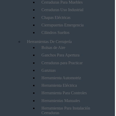
Cerraduras Para Muebles
Cerraduras Uso Industrial
Chapas Eléctricas
Cierrapuertas Emergencia
Cilindros Sueltos
Herramientas De Cerrajería
Bolsas de Aire
Ganchos Para Apertura
Cerraduras para Practicar
Ganzuas
Herramienta Automotriz
Herramienta Eléctrica
Herramienta Para Controles
Herramientas Manuales
Herramientas Para Instalación
Cerraduras