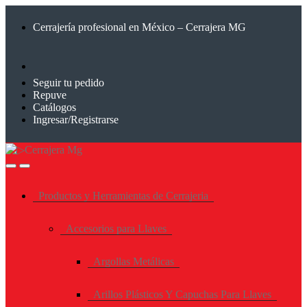
Saltar
Saltar
a
al
Cerrajería profesional en México – Cerrajera MG
la
contenido
navegación
Seguir tu pedido
Repuve
Catálogos
Ingresar/Registrarse
Productos y Herramientas de Cerrajeria
Accesorios para Llaves
Argollas Metálicas
Arillos Plásticos Y Capuchas Para Llaves