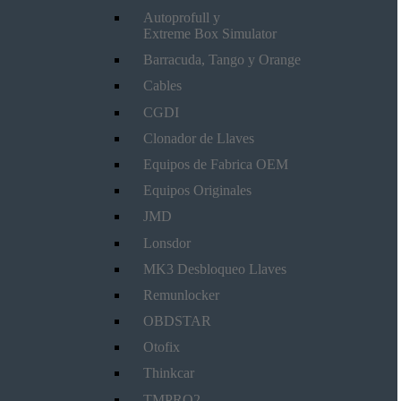
Autoprofull y
Extreme Box Simulator
Barracuda, Tango y Orange
Cables
CGDI
Clonador de Llaves
Equipos de Fabrica OEM
Equipos Originales
JMD
Lonsdor
MK3 Desbloqueo Llaves
Remunlocker
OBDSTAR
Otofix
Thinkcar
TMPRO2