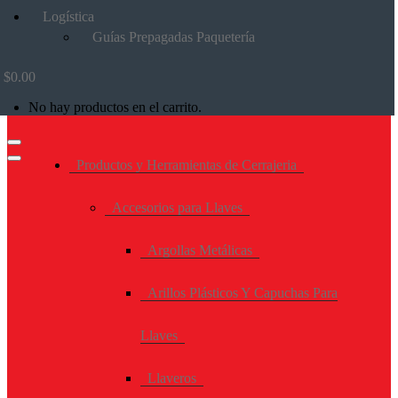
Logística
Guías Prepagadas Paquetería
$
0.00
No hay productos en el carrito.
Productos y Herramientas de Cerrajeria
Accesorios para Llaves
Argollas Metálicas
Arillos Plásticos Y Capuchas Para
Llaves
Llaveros