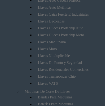
Llaves Auto Cabeza Plástica
Llaves Auto Metálicas
Llaves Cajas Fuerte E Industriales
Llaves Decoradas
Llaves Huecas Portachip Auto
Llaves Huecas Portachip Moto
Llaves Maquinaria
Llaves Moto
Llaves No duplicables
Llaves De Punto y Seguridad
Llaves Residenciales Comerciales
Llaves Transponder Chip
Llaves VATS
Maquinas De Corte De Llaves
Bandas Para Máquinas
Baterías Para Máquinas