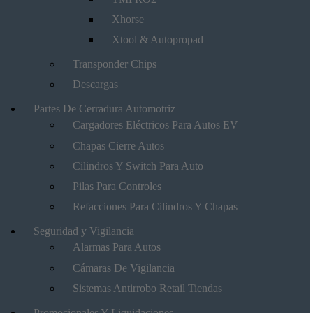
Xhorse
Xtool & Autopropad
Transponder Chips
Descargas
Partes De Cerradura Automotriz
Cargadores Eléctricos Para Autos EV
Chapas Cierre Autos
Cilindros Y Switch Para Auto
Pilas Para Controles
Refacciones Para Cilindros Y Chapas
Seguridad y Vigilancia
Alarmas Para Autos
Cámaras De Vigilancia
Sistemas Antirrobo Retail Tiendas
Promocionales Y Liquidaciones