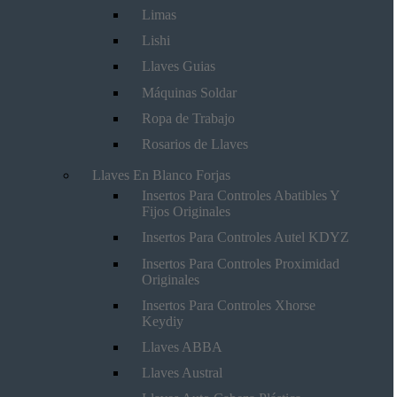
Limas
Lishi
Llaves Guias
Máquinas Soldar
Ropa de Trabajo
Rosarios de Llaves
Llaves En Blanco Forjas
Insertos Para Controles Abatibles Y
Fijos Originales
Insertos Para Controles Autel KDYZ
Insertos Para Controles Proximidad
Originales
Insertos Para Controles Xhorse
Keydiy
Llaves ABBA
Llaves Austral