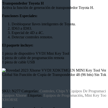
Transpondedor Toyota H
Activa la función de generación de transpondedor Toyota H.
Funciones Especiales:
Desbloquear llaves inteligentes de Toyota.
ID63 a ID83.
Especial de 4D a 4C.
Detectar controles remotos.
El paquete incluye:
1 pieza de dispositivo VVDI Mini Key Tool
1 pieza de cable de programación remota
1 pieza de cable USB
SKU:
N277
Categorías:
Controles, Chips Y Equipos De Programaci
Equipos Xhorse
Etiquetas:
Equipos de Programación
,
Mini Key Tool
XHORSE