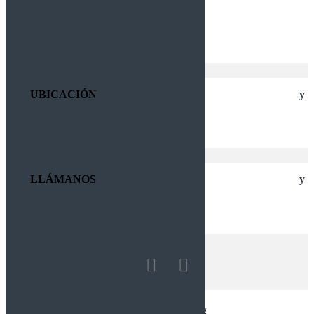
Aviso de Privacidad
Cambios y Devoluciones
Envíos y Tiempos de Entrega
UBICACIÓN
20020, Circunvalación Nte.,
Aguascalientes, Ags
LLÁMANOS
CENTRO (449) 918 69 73
NORTE (449) 918 57 06
CONTÁCTO (449) 329 4407