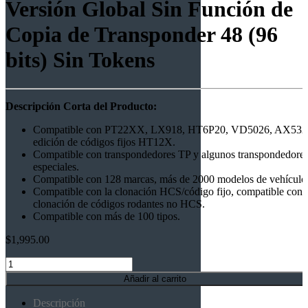
Versión Global Sin Función de
Copia de Transponder 48 (96
bits) Sin Tokens
Descripción Corta del Producto:
Compatible con PT22XX, LX918, HT6P20, VD5026, AX532
edición de códigos fijos HT12X.
Compatible con transpondedores TP y algunos transpondedore
especiales.
Compatible con 128 marcas, más de 2000 modelos de vehículo
Compatible con la clonación HCS/código fijo, compatible con 
clonación de códigos rodantes no HCS.
Compatible con más de 100 tipos.
$
1,995.00
Novedad
Xhorse
Añadir al carrito
VVDI
XDKTMGEN
Descripción