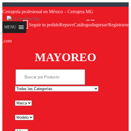
Saltar
Saltar
a
a
a
al
Cerrajería profesional en México – Cerrajera MG
la
contenido
navegación
Seguir tu pedido
Repuve
Catálogos
Ingresar/Registrarse
MENU
mg.com
ves
ves
MAYOREO