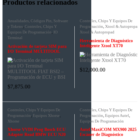
Productos relacionados
Anualidades, Códigos Pin, Software
Controles, Chips Y Equipos De
y Tokens
,
Controles, Chips Y
Programación
,
Xtool & Autopropad
Equipos De Programación
,
IO
Xtool & Autopropad
Terminal
Herramienta de Diagnóstico
Inteligente Xtool XT70
Activación de tarjeta SIM para
I/O Terminal MULTITOOL
FIAT BSI2 – Programación de
ECU y BSI
$
12,000.00
$
7,875.00
Controles, Chips Y Equipos De
Controles, Chips Y Equipos De
Programación
,
Equipos Xhorse
,
Programación
,
Equipos Autel
,
Xhorse
Equipos De Programación
Xhorse VVDI Prog Bosch ECU
Autel MaxiCOM MX900 2025 –
Adapter Read BMW ECU N20
Escáner de Diagnóstico
N55 B38 B48 ISN without
Automotriz con Android 11,