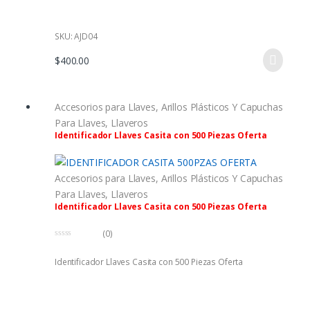
5
SKU: AJD04
$
400.00
Accesorios para Llaves
,
Arillos Plásticos Y Capuchas
Para Llaves
,
Llaveros
Identificador Llaves Casita con 500 Piezas Oferta
Accesorios para Llaves
,
Arillos Plásticos Y Capuchas
Para Llaves
,
Llaveros
Identificador Llaves Casita con 500 Piezas Oferta
(0)
0
f
Identificador Llaves Casita con 500 Piezas Oferta
u
e
r
a
d
e