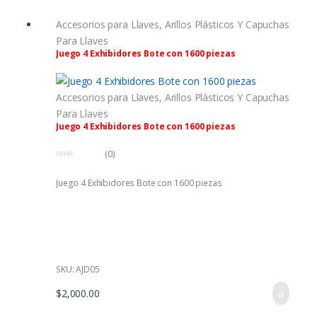
5
Accesorios para Llaves
,
Arillos Plásticos Y Capuchas
Para Llaves
Juego 4 Exhibidores Bote con 1600 piezas
Accesorios para Llaves
,
Arillos Plásticos Y Capuchas
Para Llaves
Juego 4 Exhibidores Bote con 1600 piezas
(0)
0
f
Juego 4 Exhibidores Bote con 1600 piezas
u
e
r
a
d
e
5
SKU: AJD05
$
2,000.00