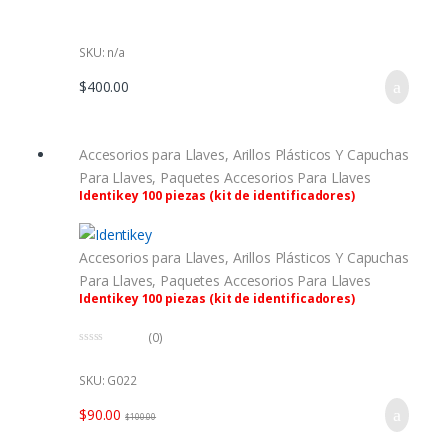
5
SKU: n/a
$
400.00
Accesorios para Llaves
,
Arillos Plásticos Y Capuchas
Para Llaves
,
Paquetes Accesorios Para Llaves
Identikey 100 piezas (kit de identificadores)
Accesorios para Llaves
,
Arillos Plásticos Y Capuchas
Para Llaves
,
Paquetes Accesorios Para Llaves
Identikey 100 piezas (kit de identificadores)
(0)
0
f
u
SKU: G022
e
r
$
90.00
a
$
100.00
d
e