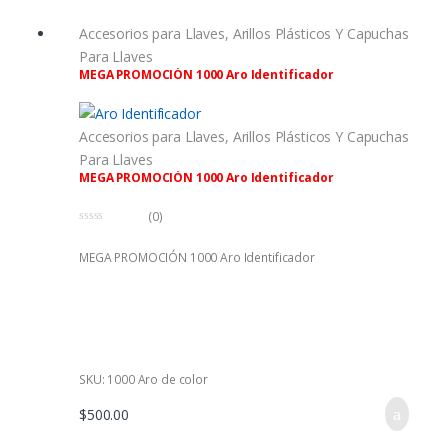
Accesorios para Llaves
,
Arillos Plásticos Y Capuchas
Para Llaves
MEGA PROMOCIÓN 1000 Aro Identificador
Accesorios para Llaves
,
Arillos Plásticos Y Capuchas
Para Llaves
MEGA PROMOCIÓN 1000 Aro Identificador
(0)
0
f
MEGA PROMOCIÓN 1000 Aro Identificador
u
e
r
a
d
e
5
SKU: 1000 Aro de color
$
500.00