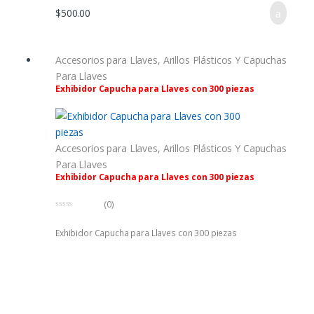
$
500.00
Accesorios para Llaves
,
Arillos Plásticos Y Capuchas
Para Llaves
Exhibidor Capucha para Llaves con 300 piezas
Accesorios para Llaves
,
Arillos Plásticos Y Capuchas
Para Llaves
Exhibidor Capucha para Llaves con 300 piezas
(0)
0
f
Exhibidor Capucha para Llaves con 300 piezas
u
e
r
a
d
e
5