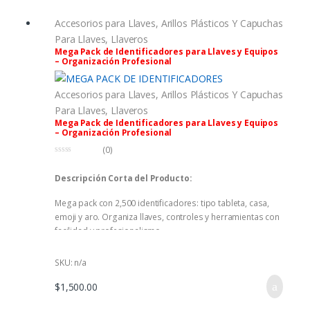
Accesorios para Llaves
,
Arillos Plásticos Y Capuchas
Para Llaves
,
Llaveros
Mega Pack de Identificadores para Llaves y Equipos
– Organización Profesional
Accesorios para Llaves
,
Arillos Plásticos Y Capuchas
Para Llaves
,
Llaveros
Mega Pack de Identificadores para Llaves y Equipos
– Organización Profesional
(0)
0
f
Descripción Corta del Producto:
u
e
r
Mega pack con 2,500 identificadores: tipo tableta, casa,
a
d
emoji y aro. Organiza llaves, controles y herramientas con
e
5
facilidad y profesionalismo.
SKU: n/a
$
1,500.00