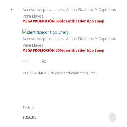
Accesorios para Llaves
,
Arillos Plásticos Y Capuchas
Para Llaves
MEGA PROMOCIÓN 500 identificador tipo Emoji
Accesorios para Llaves
,
Arillos Plásticos Y Capuchas
Para Llaves
MEGA PROMOCIÓN 500 identificador tipo Emoji
(0)
0
f
MEGA PROMOCIÓN 500 identificador tipo Emoji
u
e
r
a
d
e
5
SKU: n/a
$
350.00