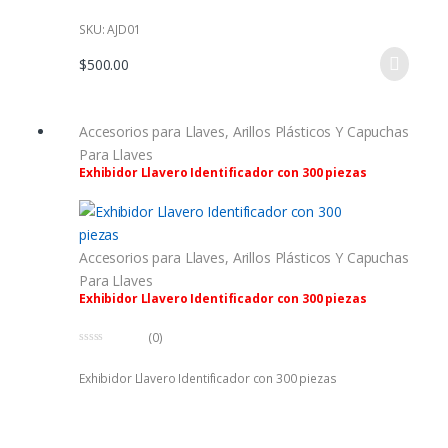
SKU: AJD01
$
500.00
Accesorios para Llaves
,
Arillos Plásticos Y Capuchas
Para Llaves
Exhibidor Llavero Identificador con 300 piezas
Accesorios para Llaves
,
Arillos Plásticos Y Capuchas
Para Llaves
Exhibidor Llavero Identificador con 300 piezas
(0)
0
f
Exhibidor Llavero Identificador con 300 piezas
u
e
r
a
d
e