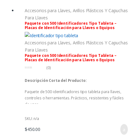
Accesorios para Llaves
,
Arillos Plásticos Y Capuchas
Para Llaves
Paquete con 500 Identificadores Tipo Tableta –
Placas de Identificación para Llaves o Equipos
Accesorios para Llaves
,
Arillos Plásticos Y Capuchas
Para Llaves
Paquete con 500 Identificadores Tipo Tableta –
Placas de Identificación para Llaves o Equipos
(0)
0
f
Descripción Corta del Producto:
u
e
r
Paquete de 500 identificadores tipo tableta para llaves,
a
d
controles o herramientas. Prácticos, resistentes y fáciles
e
5
de usar.
SKU: n/a
$
450.00