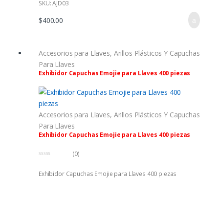
SKU: AJD03
$
400.00
Accesorios para Llaves
,
Arillos Plásticos Y Capuchas
Para Llaves
Exhibidor Capuchas Emojie para Llaves 400 piezas
Accesorios para Llaves
,
Arillos Plásticos Y Capuchas
Para Llaves
Exhibidor Capuchas Emojie para Llaves 400 piezas
(0)
0
f
Exhibidor Capuchas Emojie para Llaves 400 piezas
u
e
r
a
d
e
5