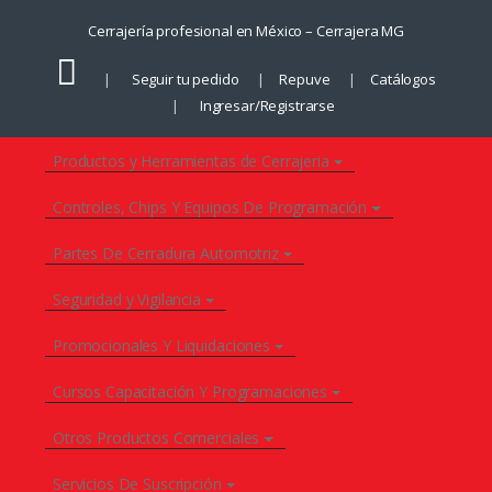
Saltar
Saltar
Cerrajería profesional en México – Cerrajera MG
a
al
la
contenido
Seguir tu pedido
Repuve
Catálogos
navegación
Ingresar/Registrarse
Productos y Herramientas de Cerrajeria
Controles, Chips Y Equipos De Programación
Partes De Cerradura Automotriz
Seguridad y Vigilancia
Promocionales Y Liquidaciones
Cursos Capacitación Y Programaciones
Otros Productos Comerciales
Servicios De Suscripción