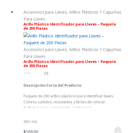
Accesorios para Llaves
,
Arillos Plásticos Y Capuchas
Para Llaves
Arillo Plástico Identificador para Llaves – Paquete
de 200 Piezas
Accesorios para Llaves
,
Arillos Plásticos Y Capuchas
Para Llaves
Arillo Plástico Identificador para Llaves – Paquete
de 200 Piezas
(0)
0
f
Descripción Corta del Producto:
u
e
r
Paquete de 200 arillos plásticos para identificar llaves.
a
d
Colores surtidos, resistentes y fáciles de colocar.
e
5
Perfectos para organización profesional.
SKU: n/a
$
100.00