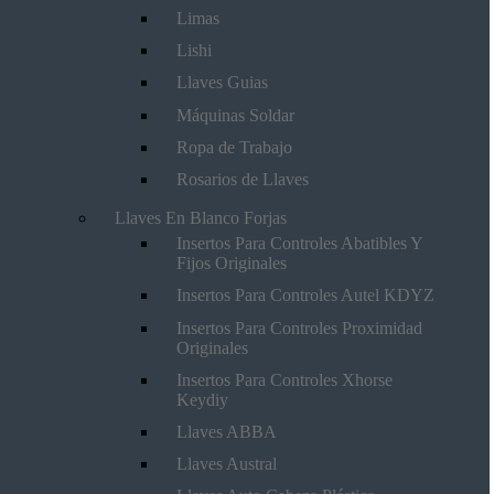
Limas
Lishi
Llaves Guias
Máquinas Soldar
Ropa de Trabajo
Rosarios de Llaves
Llaves En Blanco Forjas
Insertos Para Controles Abatibles Y
Fijos Originales
Insertos Para Controles Autel KDYZ
Insertos Para Controles Proximidad
Originales
Insertos Para Controles Xhorse
Keydiy
Llaves ABBA
Llaves Austral