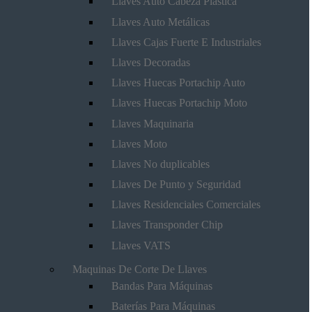
Llaves Auto Cabeza Plástica
Llaves Auto Metálicas
Llaves Cajas Fuerte E Industriales
Llaves Decoradas
Llaves Huecas Portachip Auto
Llaves Huecas Portachip Moto
Llaves Maquinaria
Llaves Moto
Llaves No duplicables
Llaves De Punto y Seguridad
Llaves Residenciales Comerciales
Llaves Transponder Chip
Llaves VATS
Maquinas De Corte De Llaves
Bandas Para Máquinas
Baterías Para Máquinas