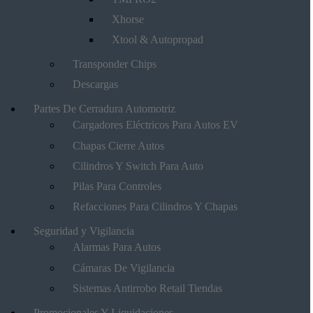
Xhorse
Xtool & Autopropad
Transponder Chips
Descargas
Partes De Cerradura Automotriz
Cargadores Eléctricos Para Autos EV
Chapas Cierre Autos
Cilindros Y Switch Para Auto
Pilas Para Controles
Refacciones Para Cilindros Y Chapas
Seguridad y Vigilancia
Alarmas Para Autos
Cámaras De Vigilancia
Sistemas Antirrobo Retail Tiendas
Promocionales Y Liquidaciones