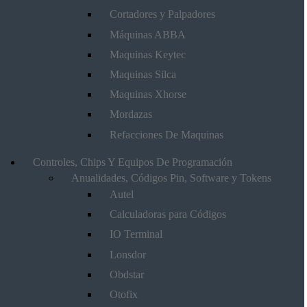
Cortadores y Palpadores
Máquinas ABBA
Maquinas Keytec
Maquinas Silca
Maquinas Xhorse
Mordazas
Refacciones De Maquinas
Controles, Chips Y Equipos De Programación
Anualidades, Códigos Pin, Software y Tokens
Autel
Calculadoras para Códigos
IO Terminal
Lonsdor
Obdstar
Otofix