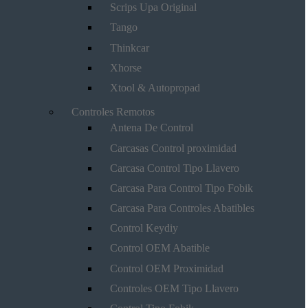
Scrips Upa Original
Tango
Thinkcar
Xhorse
Xtool & Autopropad
Controles Remotos
Antena De Control
Carcasas Control proximidad
Carcasa Control Tipo Llavero
Carcasa Para Control Tipo Fobik
Carcasa Para Controles Abatibles
Control Keydiy
Control OEM Abatible
Control OEM Proximidad
Controles OEM Tipo Llavero