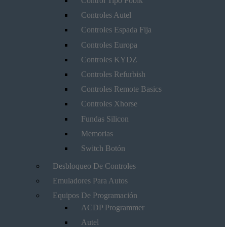
Control Tipo Fobik
Controles Autel
Controles Espada Fija
Controles Europa
Controles KYDZ
Controles Refurbish
Controles Remote Basics
Controles Xhorse
Fundas Silicon
Memorias
Switch Botón
Desbloqueo De Controles
Emuladores Para Autos
Equipos De Programación
ACDP Programmer
Autel