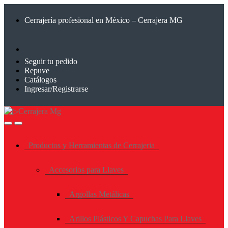
Saltar
Saltar
a
al
Cerrajería profesional en México – Cerrajera MG
la
contenido
navegación
Seguir tu pedido
Repuve
Catálogos
Ingresar/Registrarse
Productos y Herramientas de Cerrajeria
Accesorios para Llaves
Argollas Metálicas
Arillos Plásticos Y Capuchas Para Llaves