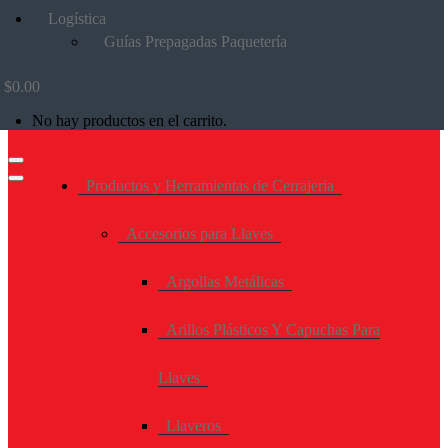
Logística
Guías Prepagadas Paquetería
$
0.00
No hay productos en el carrito.
Productos y Herramientas de Cerrajeria
Accesorios para Llaves
Argollas Metálicas
Arillos Plásticos Y Capuchas Para
Llaves
Llaveros