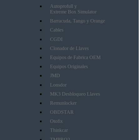
Autoprofull y
Extreme Box Simulator
Barracuda, Tango y Orange
Cables
CGDI
Clonador de Llaves
Equipos de Fabrica OEM
Equipos Originales
JMD
Lonsdor
MK3 Desbloqueo Llaves
Remunlocker
OBDSTAR
Otofix
Thinkcar
TMPRO2