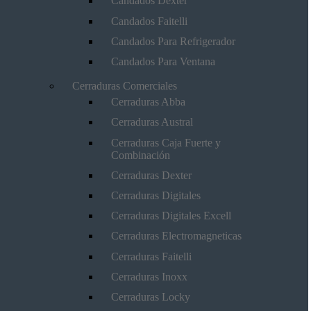
Candados Dexter
Candados Faitelli
Candados Para Refrigerador
Candados Para Ventana
Cerraduras Comerciales
Cerraduras Abba
Cerraduras Austral
Cerraduras Caja Fuerte y
Combinación
Cerraduras Dexter
Cerraduras Digitales
Cerraduras Digitales Excell
Cerraduras Electromagneticas
Cerraduras Faitelli
Cerraduras Inoxx
Cerraduras Locky