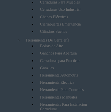
Cerraduras Para Muebles
Cerraduras Uso Industrial
Chapas Eléctricas
Cierrapuertas Emergencia
Cilindros Sueltos
Herramientas De Cerrajería
Bolsas de Aire
Ganchos Para Apertura
Cerraduras para Practicar
Ganzuas
Herramienta Automotriz
Herramienta Eléctrica
Herramienta Para Controles
Herramientas Manuales
Herramientas Para Instalación
Cerraduras