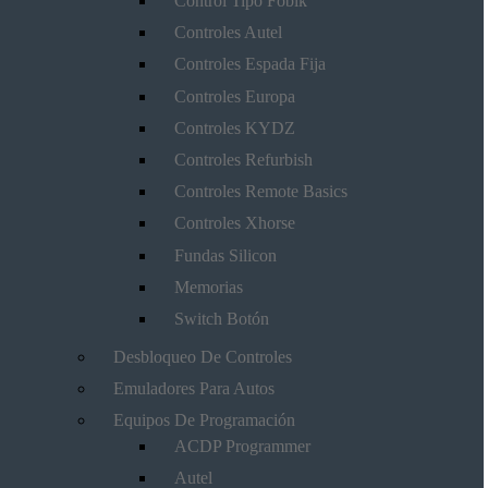
Control Tipo Fobik
Controles Autel
Controles Espada Fija
Controles Europa
Controles KYDZ
Controles Refurbish
Controles Remote Basics
Controles Xhorse
Fundas Silicon
Memorias
Switch Botón
Desbloqueo De Controles
Emuladores Para Autos
Equipos De Programación
ACDP Programmer
Autel