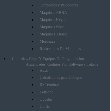
Cortadores y Palpadores
Máquinas ABBA
Maquinas Keytec
Maquinas Silca
Maquinas Xhorse
Mordazas
Refacciones De Maquinas
Controles, Chips Y Equipos De Programación
Anualidades, Códigos Pin, Software y Tokens
Autel
Calculadoras para Códigos
IO Terminal
Lonsdor
Obdstar
Otofix