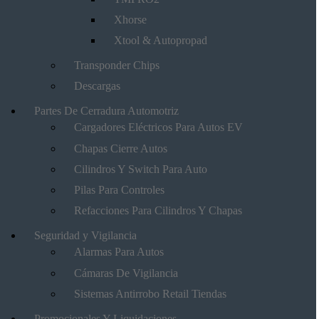
Xhorse
Xtool & Autopropad
Transponder Chips
Descargas
Partes De Cerradura Automotriz
Cargadores Eléctricos Para Autos EV
Chapas Cierre Autos
Cilindros Y Switch Para Auto
Pilas Para Controles
Refacciones Para Cilindros Y Chapas
Seguridad y Vigilancia
Alarmas Para Autos
Cámaras De Vigilancia
Sistemas Antirrobo Retail Tiendas
Promocionales Y Liquidaciones