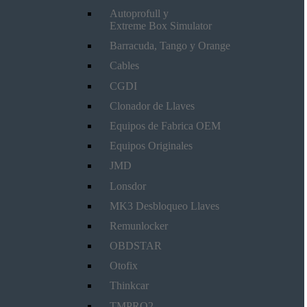
Autoprofull y
Extreme Box Simulator
Barracuda, Tango y Orange
Cables
CGDI
Clonador de Llaves
Equipos de Fabrica OEM
Equipos Originales
JMD
Lonsdor
MK3 Desbloqueo Llaves
Remunlocker
OBDSTAR
Otofix
Thinkcar
TMPRO2