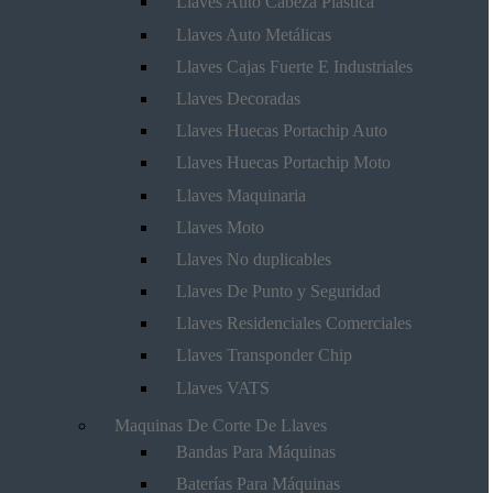
Llaves Auto Cabeza Plástica
Llaves Auto Metálicas
Llaves Cajas Fuerte E Industriales
Llaves Decoradas
Llaves Huecas Portachip Auto
Llaves Huecas Portachip Moto
Llaves Maquinaria
Llaves Moto
Llaves No duplicables
Llaves De Punto y Seguridad
Llaves Residenciales Comerciales
Llaves Transponder Chip
Llaves VATS
Maquinas De Corte De Llaves
Bandas Para Máquinas
Baterías Para Máquinas