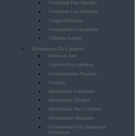
Cerraduras Para Muebles
Cerraduras Uso Industrial
Chapas Eléctricas
Cierrapuertas Emergencia
Cilindros Sueltos
Herramientas De Cerrajería
Bolsas de Aire
Ganchos Para Apertura
Cerraduras para Practicar
Ganzuas
Herramienta Automotriz
Herramienta Eléctrica
Herramienta Para Controles
Herramientas Manuales
Herramientas Para Instalación
Cerraduras