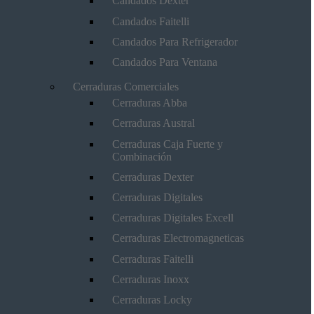
Candados Dexter
Candados Faitelli
Candados Para Refrigerador
Candados Para Ventana
Cerraduras Comerciales
Cerraduras Abba
Cerraduras Austral
Cerraduras Caja Fuerte y
Combinación
Cerraduras Dexter
Cerraduras Digitales
Cerraduras Digitales Excell
Cerraduras Electromagneticas
Cerraduras Faitelli
Cerraduras Inoxx
Cerraduras Locky