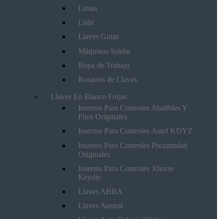
Limas
Lishi
Llaves Guias
Máquinas Soldar
Ropa de Trabajo
Rosarios de Llaves
Llaves En Blanco Forjas
Insertos Para Controles Abatibles Y
Fijos Originales
Insertos Para Controles Autel KDYZ
Insertos Para Controles Proximidad
Originales
Insertos Para Controles Xhorse
Keydiy
Llaves ABBA
Llaves Austral