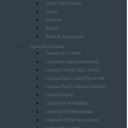
Scrips Upa Original
Tango
Thinkcar
Xhorse
Xtool & Autopropad
Controles Remotos
Antena De Control
Carcasas Control proximidad
Carcasa Control Tipo Llavero
Carcasa Para Control Tipo Fobik
Carcasa Para Controles Abatibles
Control Keydiy
Control OEM Abatible
Control OEM Proximidad
Controles OEM Tipo Llavero