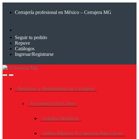
Saltar
Saltar
a
al
Cerrajería profesional en México – Cerrajera MG
la
contenido
navegación
Seguir tu pedido
Repuve
Catálogos
Ingresar/Registrarse
Productos y Herramientas de Cerrajeria
Accesorios para Llaves
Argollas Metálicas
Arillos Plásticos Y Capuchas Para Llaves