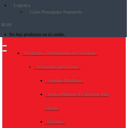
Logística
Guías Prepagadas Paquetería
$
0.00
No hay productos en el carrito.
Productos y Herramientas de Cerrajeria
Accesorios para Llaves
Argollas Metálicas
Arillos Plásticos Y Capuchas Para
Llaves
Llaveros