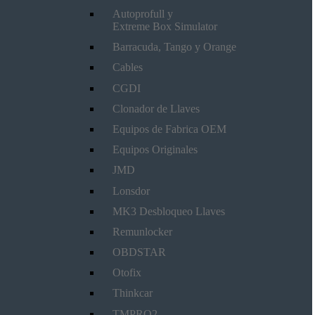
Autoprofull y
Extreme Box Simulator
Barracuda, Tango y Orange
Cables
CGDI
Clonador de Llaves
Equipos de Fabrica OEM
Equipos Originales
JMD
Lonsdor
MK3 Desbloqueo Llaves
Remunlocker
OBDSTAR
Otofix
Thinkcar
TMPRO2