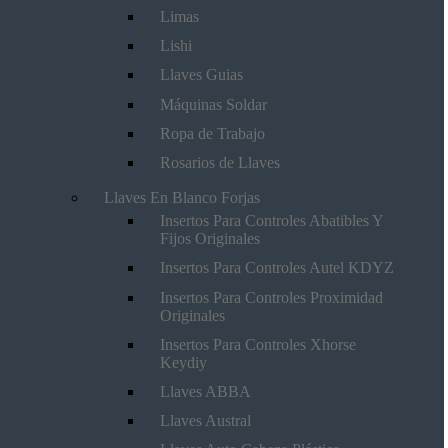
Limas
Lishi
Llaves Guias
Máquinas Soldar
Ropa de Trabajo
Rosarios de Llaves
Llaves En Blanco Forjas
Insertos Para Controles Abatibles Y
Fijos Originales
Insertos Para Controles Autel KDYZ
Insertos Para Controles Proximidad
Originales
Insertos Para Controles Xhorse
Keydiy
Llaves ABBA
Llaves Austral