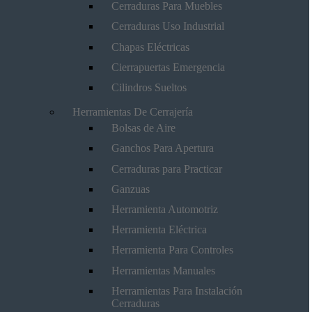
Cerraduras Para Muebles
Cerraduras Uso Industrial
Chapas Eléctricas
Cierrapuertas Emergencia
Cilindros Sueltos
Herramientas De Cerrajería
Bolsas de Aire
Ganchos Para Apertura
Cerraduras para Practicar
Ganzuas
Herramienta Automotriz
Herramienta Eléctrica
Herramienta Para Controles
Herramientas Manuales
Herramientas Para Instalación
Cerraduras