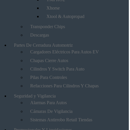
Xhorse
Xtool & Autopropad
Transponder Chips
Descargas
Partes De Cerradura Automotriz
Cargadores Eléctricos Para Autos EV
Chapas Cierre Autos
Cilindros Y Switch Para Auto
Pilas Para Controles
Refacciones Para Cilindros Y Chapas
Seguridad y Vigilancia
Alarmas Para Autos
Cámaras De Vigilancia
Sistemas Antirrobo Retail Tiendas
Promocionales Y Liquidaciones