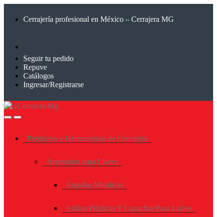
Saltar
Saltar
a
al
Cerrajería profesional en México – Cerrajera MG
la
contenido
navegación
Seguir tu pedido
Repuve
Catálogos
Ingresar/Registrarse
Productos y Herramientas de Cerrajeria
Accesorios para Llaves
Argollas Metálicas
Arillos Plásticos Y Capuchas Para Llaves