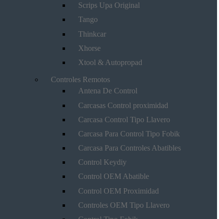
Scrips Upa Original
Tango
Thinkcar
Xhorse
Xtool & Autopropad
Controles Remotos
Antena De Control
Carcasas Control proximidad
Carcasa Control Tipo Llavero
Carcasa Para Control Tipo Fobik
Carcasa Para Controles Abatibles
Control Keydiy
Control OEM Abatible
Control OEM Proximidad
Controles OEM Tipo Llavero