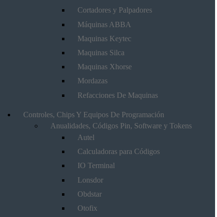
Cortadores y Palpadores
Máquinas ABBA
Maquinas Keytec
Maquinas Silca
Maquinas Xhorse
Mordazas
Refacciones De Maquinas
Controles, Chips Y Equipos De Programación
Anualidades, Códigos Pin, Software y Tokens
Autel
Calculadoras para Códigos
IO Terminal
Lonsdor
Obdstar
Otofix