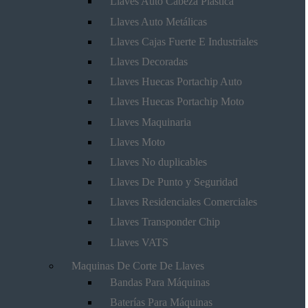
Llaves Auto Cabeza Plástica
Llaves Auto Metálicas
Llaves Cajas Fuerte E Industriales
Llaves Decoradas
Llaves Huecas Portachip Auto
Llaves Huecas Portachip Moto
Llaves Maquinaria
Llaves Moto
Llaves No duplicables
Llaves De Punto y Seguridad
Llaves Residenciales Comerciales
Llaves Transponder Chip
Llaves VATS
Maquinas De Corte De Llaves
Bandas Para Máquinas
Baterías Para Máquinas