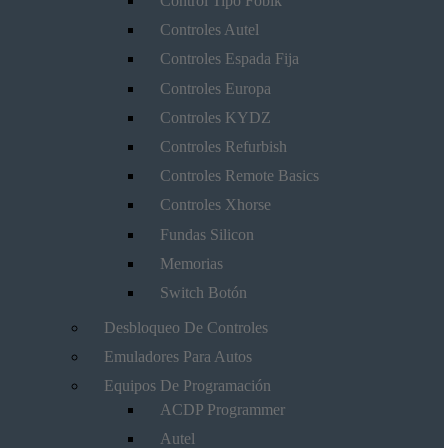
Control Tipo Fobik
Controles Autel
Controles Espada Fija
Controles Europa
Controles KYDZ
Controles Refurbish
Controles Remote Basics
Controles Xhorse
Fundas Silicon
Memorias
Switch Botón
Desbloqueo De Controles
Emuladores Para Autos
Equipos De Programación
ACDP Programmer
Autel