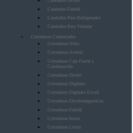
Candados Dexter
Candados Faitelli
Candados Para Refrigerador
Candados Para Ventana
Cerraduras Comerciales
Cerraduras Abba
Cerraduras Austral
Cerraduras Caja Fuerte y
Combinación
Cerraduras Dexter
Cerraduras Digitales
Cerraduras Digitales Excell
Cerraduras Electromagneticas
Cerraduras Faitelli
Cerraduras Inoxx
Cerraduras Locky