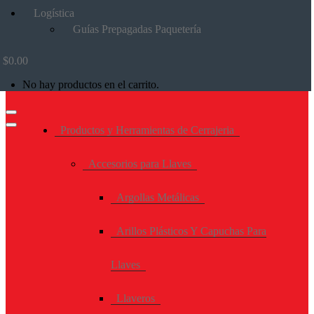
Logística
Guías Prepagadas Paquetería
$
0.00
No hay productos en el carrito.
Productos y Herramientas de Cerrajeria
Accesorios para Llaves
Argollas Metálicas
Arillos Plásticos Y Capuchas Para
Llaves
Llaveros