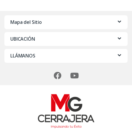
r
c
Mapa del Sitio
a
UBICACIÓN
s
D
LLÁMANOS
e
C
a
r
r
u