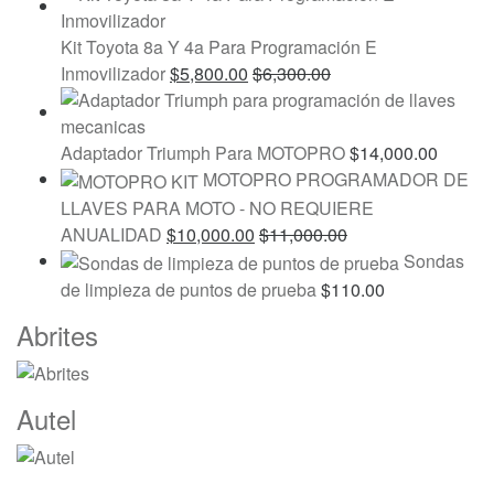
Kit Toyota 8a Y 4a Para Programación E
Inmovilizador
$
5,800.00
$
6,300.00
Adaptador Triumph Para MOTOPRO
$
14,000.00
MOTOPRO PROGRAMADOR DE
LLAVES PARA MOTO - NO REQUIERE
ANUALIDAD
$
10,000.00
$
11,000.00
Sondas
de limpieza de puntos de prueba
$
110.00
Marcas
Abrites
De
Carrusel
Autel