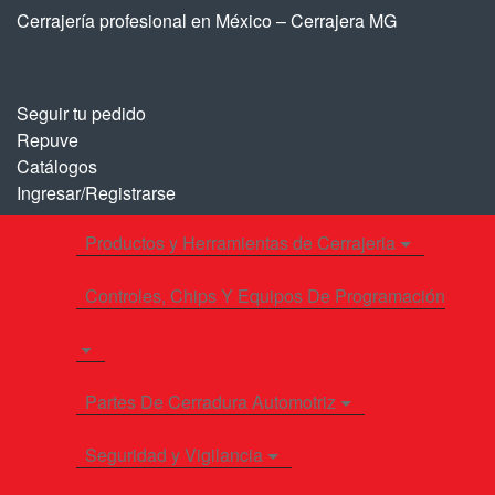
Saltar
Saltar
Cerrajería profesional en México – Cerrajera MG
a
al
la
contenido
navegación
Seguir tu pedido
Repuve
Catálogos
Ingresar/Registrarse
Productos y Herramientas de Cerrajeria
Controles, Chips Y Equipos De Programación
Partes De Cerradura Automotriz
Seguridad y Vigilancia