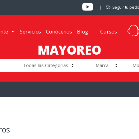
Seguir tu pedi
ante
Servicios
Conócenos
Blog
Cursos
MAYOREO
ros