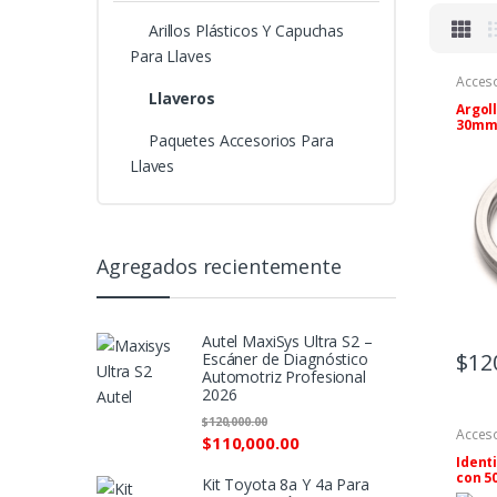
Arillos Plásticos Y Capuchas
Para Llaves
Acceso
Llaver
Llaveros
Argol
30mm 
Paquetes Accesorios Para
Llaves
Agregados recientemente
Autel MaxiSys Ultra S2 –
$
12
Escáner de Diagnóstico
Automotriz Profesional
2026
$
120,000.00
Acceso
$
110,000.00
Arillo
Para L
Ident
con 5
Kit Toyota 8a Y 4a Para