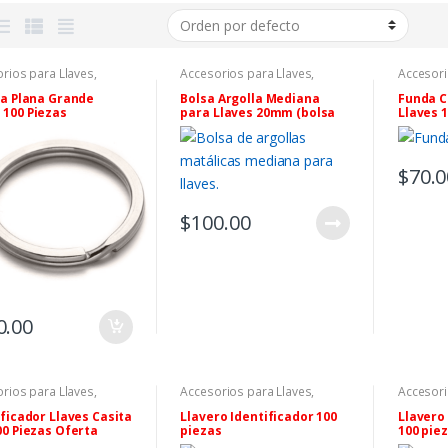
rios para Llaves
,
Accesorios para Llaves
,
Accesori
os
Llaveros
Llaveros
la Plana Grande
Bolsa Argolla Mediana
Funda C
100 Piezas
para Llaves 20mm (bolsa
Llaves 1
con 100 piezas)
$
70.0
$
100.00
0.00
rios para Llaves
,
Accesorios para Llaves
,
Accesori
s Plásticos Y Capuchas
Llaveros
Llaveros
laves
,
Llaveros
ificador Llaves Casita
Llavero Identificador 100
Llavero
00 Piezas Oferta
piezas
100 pie