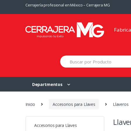
Saltar
Saltar
Cerrajería profesional en México – Cerrajera MG
a
al
la
contenido
navegación
Fabric
Departmentos
Inicio
Accesorios para Llaves
Llaveros
Llave
Accesorios para Llaves