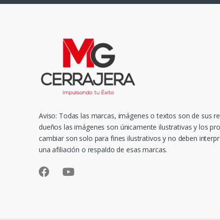
D
e
C
a
r
r
Aviso: Todas las marcas, imágenes o textos son de sus r
u
dueños las imágenes son únicamente ilustrativas y los p
cambiar son solo para fines ilustrativos y no deben inter
s
una afiliación o respaldo de esas marcas.
e
l