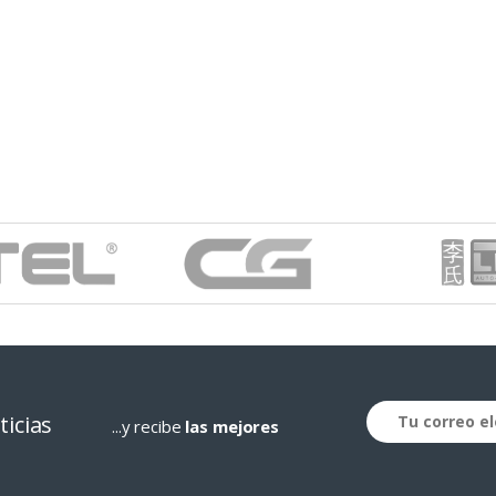
ticias
...y recibe
las mejores