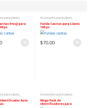
os para Llaves
,
Accesorios para Llaves
,
Llaveros
aritas Emoji para
Funda Casitas para Llaves
00 pz
100 pz
0
$
70.00
os para Llaves
,
Accesorios para Llaves
,
Arillos Plásticos Y Capuchas
Para Llaves
,
Llaveros
 Identificador Auto
Mega Pack de
zas
Identificadores para
Llaves y Equipos –