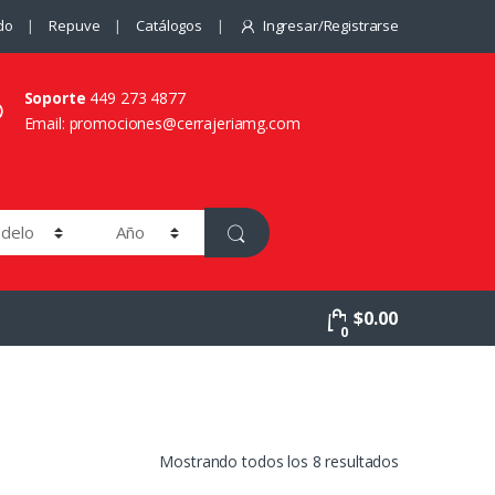
do
Repuve
Catálogos
Ingresar/Registrarse
Soporte
449 273 4877
Email: promociones@cerrajeriamg.com
$
0.00
0
Mostrando todos los 8 resultados