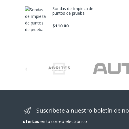
Sondas de limpieza de
puntos de prueba
$
110.00
M
a
r
c
a
Suscribete a nuestro boletín de no
s
ofertas
en tu correo electrónico