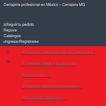
Saltar
Saltar
Cerrajería profesional en México – Cerrajera MG
a
al
la
contenido
navegación
Seguir tu pedido
Repuve
Catálogos
Ingresar/Registrarse
Productos y Herramientas de Cerrajeria
Controles, Chips Y Equipos De
Programación
Partes De Cerradura Automotriz
Seguridad y Vigilancia