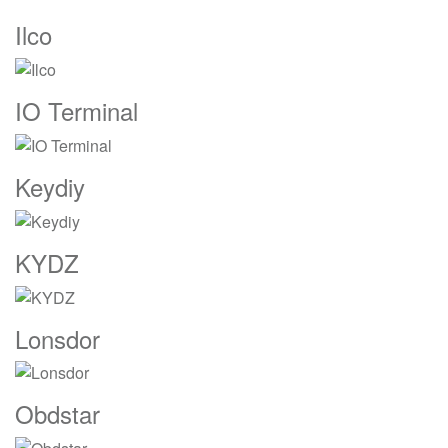
Ilco
IO Terminal
Keydiy
KYDZ
Lonsdor
Obdstar