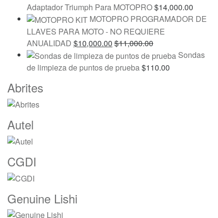
Adaptador Triumph Para MOTOPRO
$
14,000.00
MOTOPRO PROGRAMADOR DE
LLAVES PARA MOTO - NO REQUIERE
ANUALIDAD
$
10,000.00
$
11,000.00
Sondas
de limpieza de puntos de prueba
$
110.00
Marcas
Abrites
De
Carrusel
Autel
CGDI
Genuine Lishi