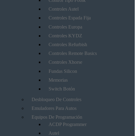
Control Tipo Fobik
Controles Autel
Controles Espada Fija
Controles Europa
Controles KYDZ
Controles Refurbish
Controles Remote Basics
Controles Xhorse
Fundas Silicon
Memorias
Switch Botón
Desbloqueo De Controles
Emuladores Para Autos
Equipos De Programación
ACDP Programmer
Autel