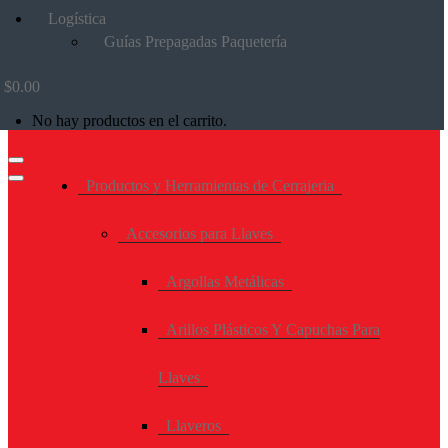
Logística
Guías Prepagadas Paquetería
$
0.00
No hay productos en el carrito.
Productos y Herramientas de Cerrajeria
Accesorios para Llaves
Argollas Metálicas
Arillos Plásticos Y Capuchas Para
Llaves
Llaveros