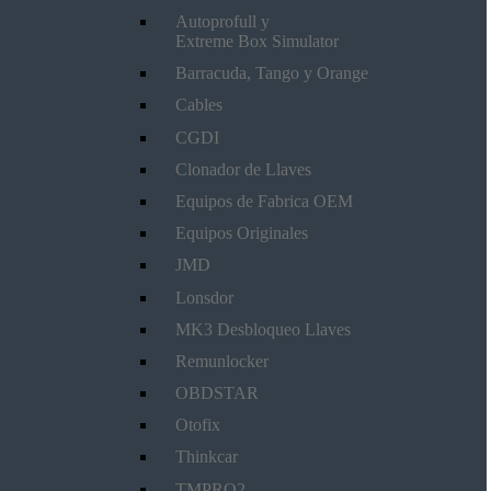
Autoprofull y
Extreme Box Simulator
Barracuda, Tango y Orange
Cables
CGDI
Clonador de Llaves
Equipos de Fabrica OEM
Equipos Originales
JMD
Lonsdor
MK3 Desbloqueo Llaves
Remunlocker
OBDSTAR
Otofix
Thinkcar
TMPRO2