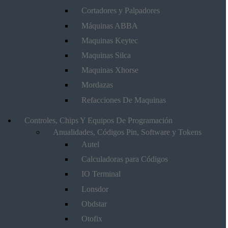
Cortadores y Palpadores
Máquinas ABBA
Maquinas Keytec
Maquinas Silca
Maquinas Xhorse
Mordazas
Refacciones De Maquinas
Controles, Chips Y Equipos De Programación
Anualidades, Códigos Pin, Software y Tokens
Autel
Calculadoras para Códigos
IO Terminal
Lonsdor
Obdstar
Otofix