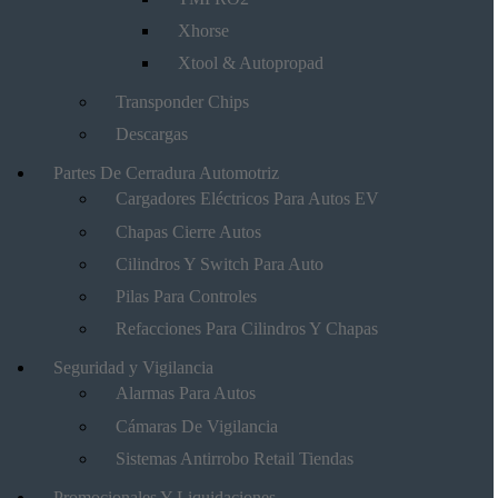
Xhorse
Xtool & Autopropad
Transponder Chips
Descargas
Partes De Cerradura Automotriz
Cargadores Eléctricos Para Autos EV
Chapas Cierre Autos
Cilindros Y Switch Para Auto
Pilas Para Controles
Refacciones Para Cilindros Y Chapas
Seguridad y Vigilancia
Alarmas Para Autos
Cámaras De Vigilancia
Sistemas Antirrobo Retail Tiendas
Promocionales Y Liquidaciones