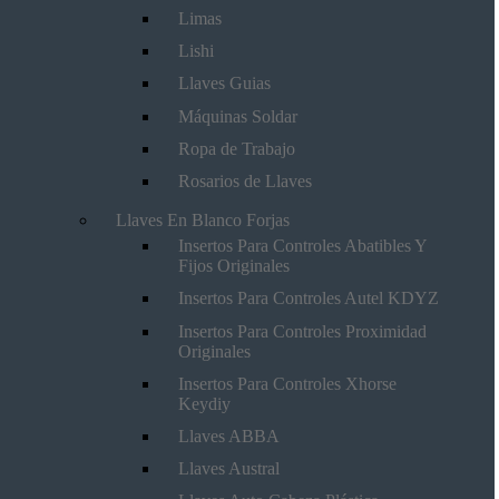
Limas
Lishi
Llaves Guias
Máquinas Soldar
Ropa de Trabajo
Rosarios de Llaves
Llaves En Blanco Forjas
Insertos Para Controles Abatibles Y
Fijos Originales
Insertos Para Controles Autel KDYZ
Insertos Para Controles Proximidad
Originales
Insertos Para Controles Xhorse
Keydiy
Llaves ABBA
Llaves Austral