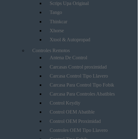
Scrips Upa Original
Tango
Thinkcar
Xhorse
Xtool & Autopropad
Controles Remotos
Antena De Control
Carcasas Control proximidad
Carcasa Control Tipo Llavero
Carcasa Para Control Tipo Fobik
Carcasa Para Controles Abatibles
Control Keydiy
Control OEM Abatible
Control OEM Proximidad
Controles OEM Tipo Llavero