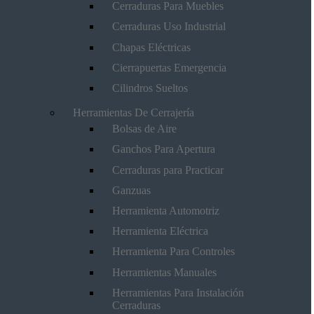
Cerraduras Para Muebles
Cerraduras Uso Industrial
Chapas Eléctricas
Cierrapuertas Emergencia
Cilindros Sueltos
Herramientas De Cerrajería
Bolsas de Aire
Ganchos Para Apertura
Cerraduras para Practicar
Ganzuas
Herramienta Automotriz
Herramienta Eléctrica
Herramienta Para Controles
Herramientas Manuales
Herramientas Para Instalación
Cerraduras