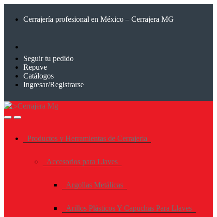
Saltar
Saltar
a
al
Cerrajería profesional en México – Cerrajera MG
la
contenido
navegación
Seguir tu pedido
Repuve
Catálogos
Ingresar/Registrarse
Productos y Herramientas de Cerrajeria
Accesorios para Llaves
Argollas Metálicas
Arillos Plásticos Y Capuchas Para Llaves