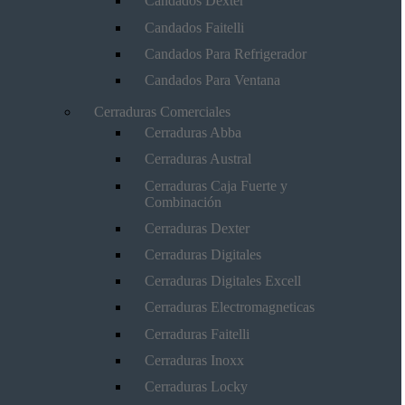
Candados Dexter
Candados Faitelli
Candados Para Refrigerador
Candados Para Ventana
Cerraduras Comerciales
Cerraduras Abba
Cerraduras Austral
Cerraduras Caja Fuerte y
Combinación
Cerraduras Dexter
Cerraduras Digitales
Cerraduras Digitales Excell
Cerraduras Electromagneticas
Cerraduras Faitelli
Cerraduras Inoxx
Cerraduras Locky