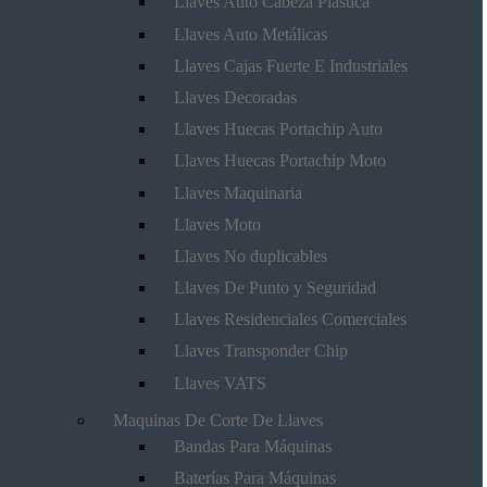
Llaves Auto Cabeza Plástica
Llaves Auto Metálicas
Llaves Cajas Fuerte E Industriales
Llaves Decoradas
Llaves Huecas Portachip Auto
Llaves Huecas Portachip Moto
Llaves Maquinaria
Llaves Moto
Llaves No duplicables
Llaves De Punto y Seguridad
Llaves Residenciales Comerciales
Llaves Transponder Chip
Llaves VATS
Maquinas De Corte De Llaves
Bandas Para Máquinas
Baterías Para Máquinas