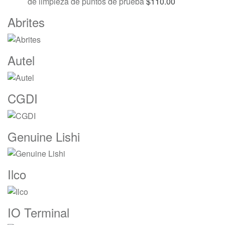
de limpieza de puntos de prueba
$
110.00
Marcas
Abrites
De
Carrusel
Autel
CGDI
Genuine Lishi
Ilco
IO Terminal