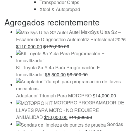
Transponder Chips
Xtool & Autopropad
Agregados recientemente
Autel MaxiSys Ultra S2 –
Escáner de Diagnóstico Automotriz Profesional 2026
$
110,000.00
$
120,000.00
Kit Toyota 8a Y 4a Para Programación E
Inmovilizador
$
5,800.00
$
6,300.00
Adaptador Triumph Para MOTOPRO
$
14,000.00
MOTOPRO PROGRAMADOR DE
LLAVES PARA MOTO - NO REQUIERE
ANUALIDAD
$
10,000.00
$
11,000.00
Sondas