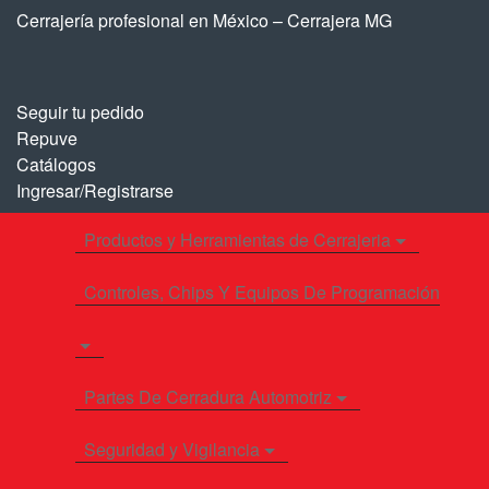
Saltar
Saltar
Cerrajería profesional en México – Cerrajera MG
a
al
la
contenido
navegación
Seguir tu pedido
Repuve
Catálogos
Ingresar/Registrarse
Productos y Herramientas de Cerrajeria
Controles, Chips Y Equipos De Programación
Partes De Cerradura Automotriz
Seguridad y Vigilancia