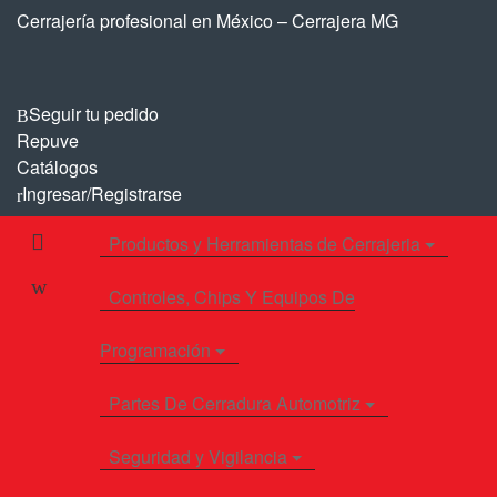
Saltar
Saltar
Cerrajería profesional en México – Cerrajera MG
a
al
la
contenido
navegación
Seguir tu pedido
Repuve
Catálogos
Ingresar/Registrarse
Productos y Herramientas de Cerrajeria
Controles, Chips Y Equipos De
Programación
Partes De Cerradura Automotriz
Seguridad y Vigilancia