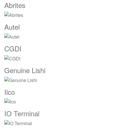
Marcas
Abrites
De
Carrusel
Autel
CGDI
Genuine Lishi
Ilco
IO Terminal