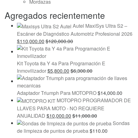
Mordazas
Agregados recientemente
Autel MaxiSys Ultra S2 –
Escáner de Diagnóstico Automotriz Profesional 2026
$
110,000.00
$
120,000.00
Kit Toyota 8a Y 4a Para Programación E
Inmovilizador
$
5,800.00
$
6,300.00
Adaptador Triumph Para MOTOPRO
$
14,000.00
MOTOPRO PROGRAMADOR DE
LLAVES PARA MOTO - NO REQUIERE
ANUALIDAD
$
10,000.00
$
11,000.00
Sondas
de limpieza de puntos de prueba
$
110.00