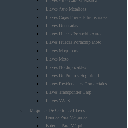
Llaves Auto Cabeza Plástica
Llaves Auto Metálicas
Llaves Cajas Fuerte E Industriales
Llaves Decoradas
Llaves Huecas Portachip Auto
Llaves Huecas Portachip Moto
Llaves Maquinaria
Llaves Moto
Llaves No duplicables
Llaves De Punto y Seguridad
Llaves Residenciales Comerciales
Llaves Transponder Chip
Llaves VATS
Maquinas De Corte De Llaves
Bandas Para Máquinas
Baterías Para Máquinas