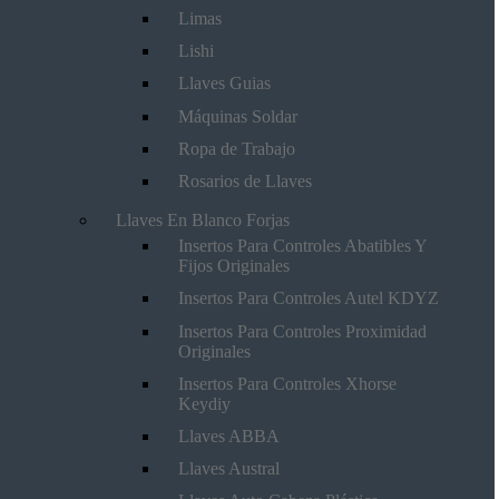
Limas
Lishi
Llaves Guias
Máquinas Soldar
Ropa de Trabajo
Rosarios de Llaves
Llaves En Blanco Forjas
Insertos Para Controles Abatibles Y
Fijos Originales
Insertos Para Controles Autel KDYZ
Insertos Para Controles Proximidad
Originales
Insertos Para Controles Xhorse
Keydiy
Llaves ABBA
Llaves Austral