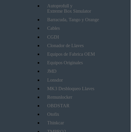
Autoprofull y
Extreme Box Simulator
Barracuda, Tango y Orange
Cables
CGDI
Clonador de Llaves
Equipos de Fabrica OEM
Equipos Originales
JMD
Lonsdor
MK3 Desbloqueo Llaves
Remunlocker
OBDSTAR
Otofix
Thinkcar
TMPRO2