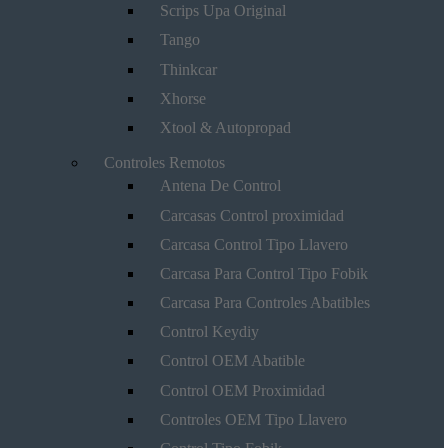
Scrips Upa Original
Tango
Thinkcar
Xhorse
Xtool & Autopropad
Controles Remotos
Antena De Control
Carcasas Control proximidad
Carcasa Control Tipo Llavero
Carcasa Para Control Tipo Fobik
Carcasa Para Controles Abatibles
Control Keydiy
Control OEM Abatible
Control OEM Proximidad
Controles OEM Tipo Llavero