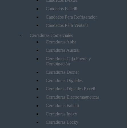
Candados Dexter
Candados Faitelli
Candados Para Refrigerador
Candados Para Ventana
Cerraduras Comerciales
Cerraduras Abba
Cerraduras Austral
Cerraduras Caja Fuerte y
Combinación
Cerraduras Dexter
Cerraduras Digitales
Cerraduras Digitales Excell
Cerraduras Electromagneticas
Cerraduras Faitelli
Cerraduras Inoxx
Cerraduras Locky