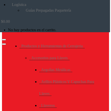
Logística
Guías Prepagadas Paquetería
$
0.00
No hay productos en el carrito.
Productos y Herramientas de Cerrajeria
Accesorios para Llaves
Argollas Metálicas
Arillos Plásticos Y Capuchas Para
Llaves
Llaveros