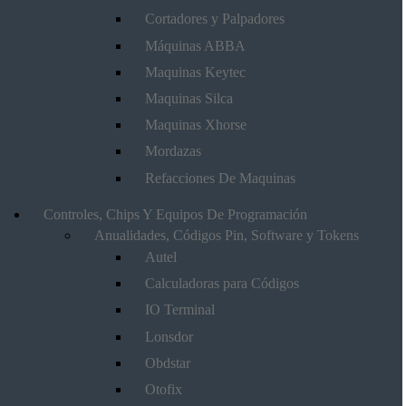
Cortadores y Palpadores
Máquinas ABBA
Maquinas Keytec
Maquinas Silca
Maquinas Xhorse
Mordazas
Refacciones De Maquinas
Controles, Chips Y Equipos De Programación
Anualidades, Códigos Pin, Software y Tokens
Autel
Calculadoras para Códigos
IO Terminal
Lonsdor
Obdstar
Otofix