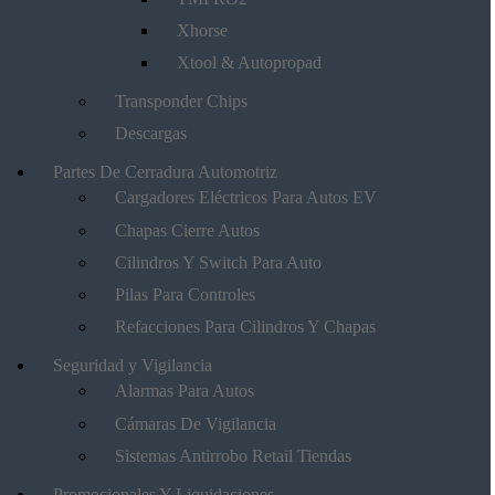
Xhorse
Xtool & Autopropad
Transponder Chips
Descargas
Partes De Cerradura Automotriz
Cargadores Eléctricos Para Autos EV
Chapas Cierre Autos
Cilindros Y Switch Para Auto
Pilas Para Controles
Refacciones Para Cilindros Y Chapas
Seguridad y Vigilancia
Alarmas Para Autos
Cámaras De Vigilancia
Sistemas Antirrobo Retail Tiendas
Promocionales Y Liquidaciones