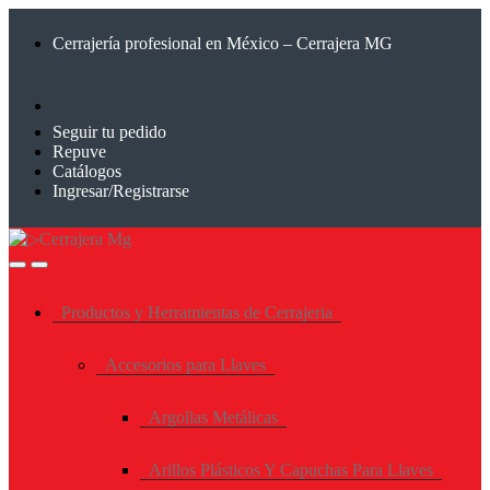
Saltar
Saltar
a
al
Cerrajería profesional en México – Cerrajera MG
la
contenido
navegación
Seguir tu pedido
Repuve
Catálogos
Ingresar/Registrarse
Productos y Herramientas de Cerrajeria
Accesorios para Llaves
Argollas Metálicas
Arillos Plásticos Y Capuchas Para Llaves