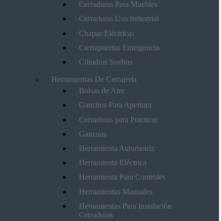
Cerraduras Para Muebles
Cerraduras Uso Industrial
Chapas Eléctricas
Cierrapuertas Emergencia
Cilindros Sueltos
Herramientas De Cerrajería
Bolsas de Aire
Ganchos Para Apertura
Cerraduras para Practicar
Ganzuas
Herramienta Automotriz
Herramienta Eléctrica
Herramienta Para Controles
Herramientas Manuales
Herramientas Para Instalación
Cerraduras