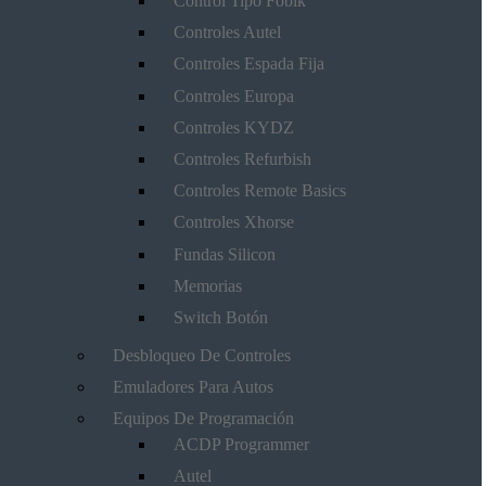
Control Tipo Fobik
Controles Autel
Controles Espada Fija
Controles Europa
Controles KYDZ
Controles Refurbish
Controles Remote Basics
Controles Xhorse
Fundas Silicon
Memorias
Switch Botón
Desbloqueo De Controles
Emuladores Para Autos
Equipos De Programación
ACDP Programmer
Autel