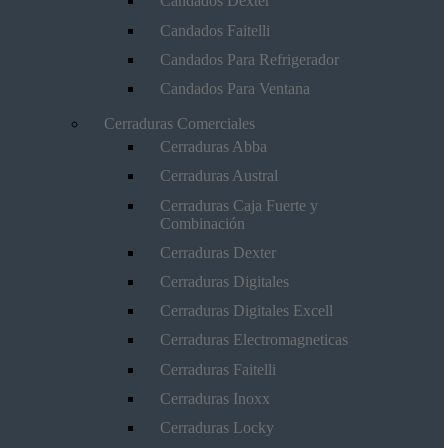
Candados Dexter
Candados Faitelli
Candados Para Refrigerador
Candados Para Ventana
Cerraduras Comerciales
Cerraduras Abba
Cerraduras Austral
Cerraduras Caja Fuerte y
Combinación
Cerraduras Dexter
Cerraduras Digitales
Cerraduras Digitales Excell
Cerraduras Electromagneticas
Cerraduras Faitelli
Cerraduras Inoxx
Cerraduras Locky