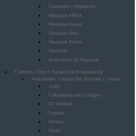
Cortadores y Palpadores
Máquinas ABBA
Maquinas Keytec
Maquinas Silca
Maquinas Xhorse
Mordazas
Refacciones De Maquinas
Controles, Chips Y Equipos De Programación
Anualidades, Códigos Pin, Software y Tokens
Autel
Calculadoras para Códigos
IO Terminal
Lonsdor
Obdstar
Otofix