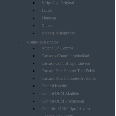
Scrips Upa Original
Tango
Thinkcar
Xhorse
Xtool & Autopropad
Controles Remotos
Antena De Control
Carcasas Control proximidad
Carcasa Control Tipo Llavero
Carcasa Para Control Tipo Fobik
Carcasa Para Controles Abatibles
Control Keydiy
Control OEM Abatible
Control OEM Proximidad
Controles OEM Tipo Llavero