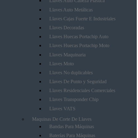
Llaves Auto Cabeza Plástica
Llaves Auto Metálicas
Llaves Cajas Fuerte E Industriales
Llaves Decoradas
Llaves Huecas Portachip Auto
Llaves Huecas Portachip Moto
Llaves Maquinaria
Llaves Moto
Llaves No duplicables
Llaves De Punto y Seguridad
Llaves Residenciales Comerciales
Llaves Transponder Chip
Llaves VATS
Maquinas De Corte De Llaves
Bandas Para Máquinas
Baterías Para Máquinas