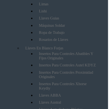
Limas
Lishi
Llaves Guias
Máquinas Soldar
Ropa de Trabajo
Rosarios de Llaves
Llaves En Blanco Forjas
Insertos Para Controles Abatibles Y
Fijos Originales
Insertos Para Controles Autel KDYZ
Insertos Para Controles Proximidad
Originales
Insertos Para Controles Xhorse
Keydiy
Llaves ABBA
Llaves Austral