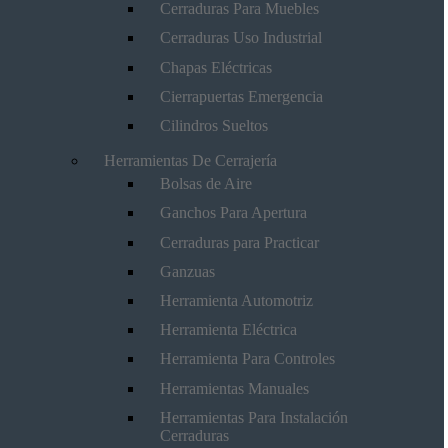
Cerraduras Para Muebles
Cerraduras Uso Industrial
Chapas Eléctricas
Cierrapuertas Emergencia
Cilindros Sueltos
Herramientas De Cerrajería
Bolsas de Aire
Ganchos Para Apertura
Cerraduras para Practicar
Ganzuas
Herramienta Automotriz
Herramienta Eléctrica
Herramienta Para Controles
Herramientas Manuales
Herramientas Para Instalación
Cerraduras