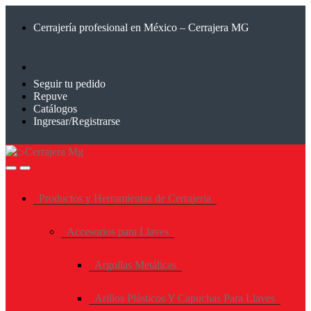
Saltar
Saltar
a
al
Cerrajería profesional en México – Cerrajera MG
la
contenido
navegación
Seguir tu pedido
Repuve
Catálogos
Ingresar/Registrarse
Productos y Herramientas de Cerrajeria
Accesorios para Llaves
Argollas Metálicas
Arillos Plásticos Y Capuchas Para Llaves