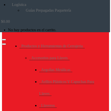
Logística
Guías Prepagadas Paquetería
$
0.00
No hay productos en el carrito.
Productos y Herramientas de Cerrajeria
Accesorios para Llaves
Argollas Metálicas
Arillos Plásticos Y Capuchas Para
Llaves
Llaveros