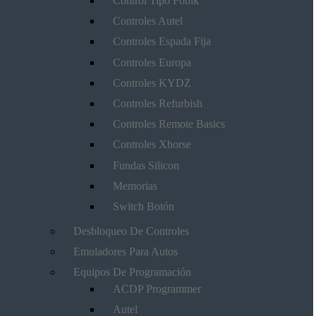
Control Tipo Fobik
Controles Autel
Controles Espada Fija
Controles Europa
Controles KYDZ
Controles Refurbish
Controles Remote Basics
Controles Xhorse
Fundas Silicon
Memorias
Switch Botón
Desbloqueo De Controles
Emuladores Para Autos
Equipos De Programación
ACDP Programmer
Autel