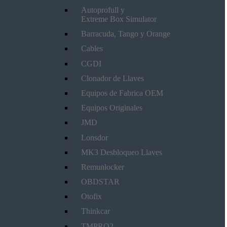
Autoprofull y
Extreme Box Simulator
Barracuda, Tango y Orange
Cables
CGDI
Clonador de Llaves
Equipos de Fabrica OEM
Equipos Originales
JMD
Lonsdor
MK3 Desbloqueo Llaves
Remunlocker
OBDSTAR
Otofix
Thinkcar
TMPRO2