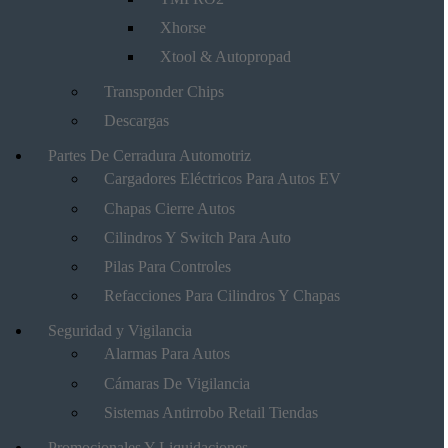
Xhorse
Xtool & Autopropad
Transponder Chips
Descargas
Partes De Cerradura Automotriz
Cargadores Eléctricos Para Autos EV
Chapas Cierre Autos
Cilindros Y Switch Para Auto
Pilas Para Controles
Refacciones Para Cilindros Y Chapas
Seguridad y Vigilancia
Alarmas Para Autos
Cámaras De Vigilancia
Sistemas Antirrobo Retail Tiendas
Promocionales Y Liquidaciones