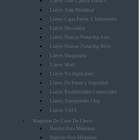
Llaves Auto Cabeza Plástica
Llaves Auto Metálicas
Llaves Cajas Fuerte E Industriales
Llaves Decoradas
Llaves Huecas Portachip Auto
Llaves Huecas Portachip Moto
Llaves Maquinaria
Llaves Moto
Llaves No duplicables
Llaves De Punto y Seguridad
Llaves Residenciales Comerciales
Llaves Transponder Chip
Llaves VATS
Maquinas De Corte De Llaves
Bandas Para Máquinas
Baterías Para Máquinas