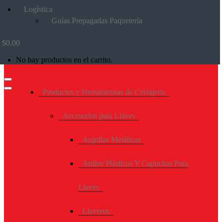
Logística
Guías Prepagadas Paquetería
$
0.00
No hay productos en el carrito.
Productos y Herramientas de Cerrajeria
Accesorios para Llaves
Argollas Metálicas
Arillos Plásticos Y Capuchas Para
Llaves
Llaveros