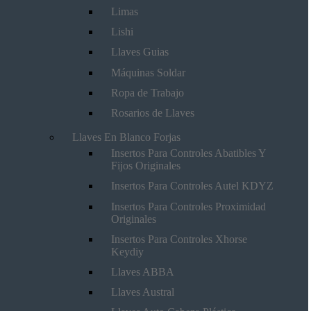
Limas
Lishi
Llaves Guias
Máquinas Soldar
Ropa de Trabajo
Rosarios de Llaves
Llaves En Blanco Forjas
Insertos Para Controles Abatibles Y
Fijos Originales
Insertos Para Controles Autel KDYZ
Insertos Para Controles Proximidad
Originales
Insertos Para Controles Xhorse
Keydiy
Llaves ABBA
Llaves Austral