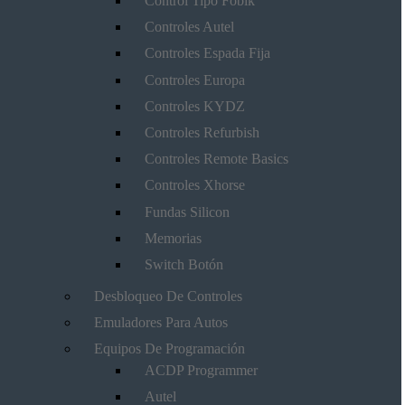
Control Tipo Fobik
Controles Autel
Controles Espada Fija
Controles Europa
Controles KYDZ
Controles Refurbish
Controles Remote Basics
Controles Xhorse
Fundas Silicon
Memorias
Switch Botón
Desbloqueo De Controles
Emuladores Para Autos
Equipos De Programación
ACDP Programmer
Autel