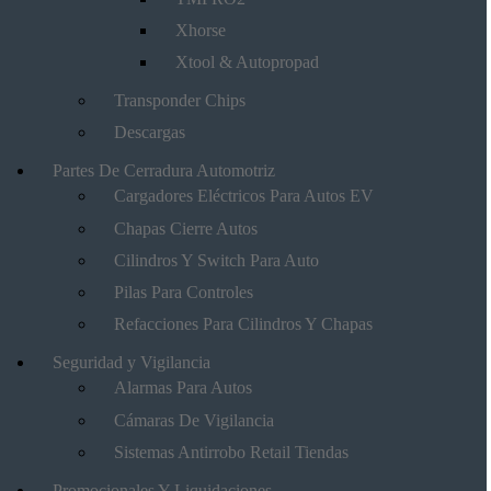
Xhorse
Xtool & Autopropad
Transponder Chips
Descargas
Partes De Cerradura Automotriz
Cargadores Eléctricos Para Autos EV
Chapas Cierre Autos
Cilindros Y Switch Para Auto
Pilas Para Controles
Refacciones Para Cilindros Y Chapas
Seguridad y Vigilancia
Alarmas Para Autos
Cámaras De Vigilancia
Sistemas Antirrobo Retail Tiendas
Promocionales Y Liquidaciones