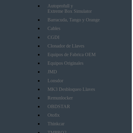
Autoprofull y
Extreme Box Simulator
Barracuda, Tango y Orange
Cables
CGDI
Clonador de Llaves
Equipos de Fabrica OEM
Equipos Originales
JMD
Lonsdor
MK3 Desbloqueo Llaves
Remunlocker
OBDSTAR
Otofix
Thinkcar
TMPRO2