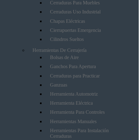
Cerraduras Para Muebles
Cerraduras Uso Industrial
Chapas Eléctricas
Cierrapuertas Emergencia
Cilindros Sueltos
Herramientas De Cerrajería
Bolsas de Aire
Ganchos Para Apertura
Cerraduras para Practicar
Ganzuas
Herramienta Automotriz
Herramienta Eléctrica
Herramienta Para Controles
Herramientas Manuales
Herramientas Para Instalación
Cerraduras