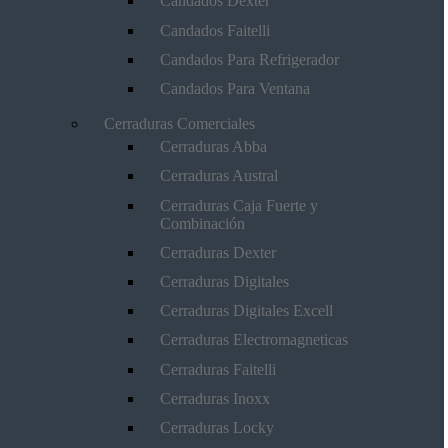
Candados Dexter
Candados Faitelli
Candados Para Refrigerador
Candados Para Ventana
Cerraduras Comerciales
Cerraduras Abba
Cerraduras Austral
Cerraduras Caja Fuerte y
Combinación
Cerraduras Dexter
Cerraduras Digitales
Cerraduras Digitales Excell
Cerraduras Electromagneticas
Cerraduras Faitelli
Cerraduras Inoxx
Cerraduras Locky