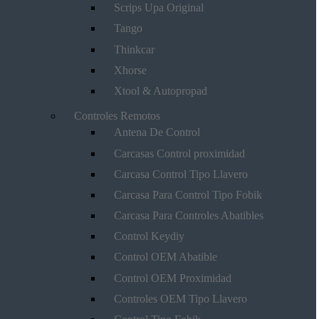
Scrips Upa Original
Tango
Thinkcar
Xhorse
Xtool & Autopropad
Controles Remotos
Antena De Control
Carcasas Control proximidad
Carcasa Control Tipo Llavero
Carcasa Para Control Tipo Fobik
Carcasa Para Controles Abatibles
Control Keydiy
Control OEM Abatible
Control OEM Proximidad
Controles OEM Tipo Llavero