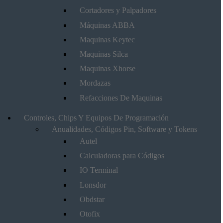
Cortadores y Palpadores
Máquinas ABBA
Maquinas Keytec
Maquinas Silca
Maquinas Xhorse
Mordazas
Refacciones De Maquinas
Controles, Chips Y Equipos De Programación
Anualidades, Códigos Pin, Software y Tokens
Autel
Calculadoras para Códigos
IO Terminal
Lonsdor
Obdstar
Otofix