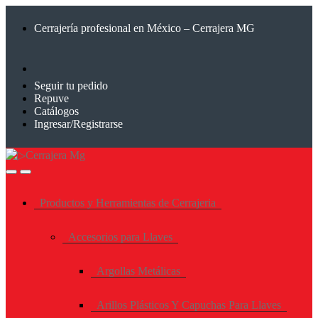
Saltar
Saltar
a
al
Cerrajería profesional en México – Cerrajera MG
la
contenido
navegación
Seguir tu pedido
Repuve
Catálogos
Ingresar/Registrarse
Productos y Herramientas de Cerrajeria
Accesorios para Llaves
Argollas Metálicas
Arillos Plásticos Y Capuchas Para Llaves