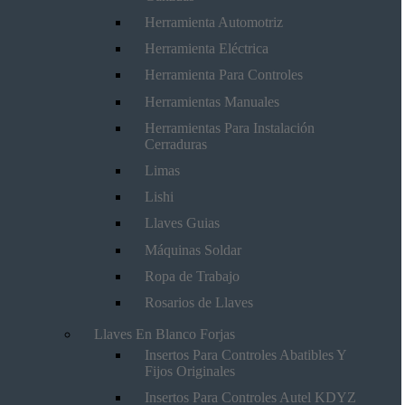
Herramienta Automotriz
Herramienta Eléctrica
Herramienta Para Controles
Herramientas Manuales
Herramientas Para Instalación
Cerraduras
Limas
Lishi
Llaves Guias
Máquinas Soldar
Ropa de Trabajo
Rosarios de Llaves
Llaves En Blanco Forjas
Insertos Para Controles Abatibles Y
Fijos Originales
Insertos Para Controles Autel KDYZ