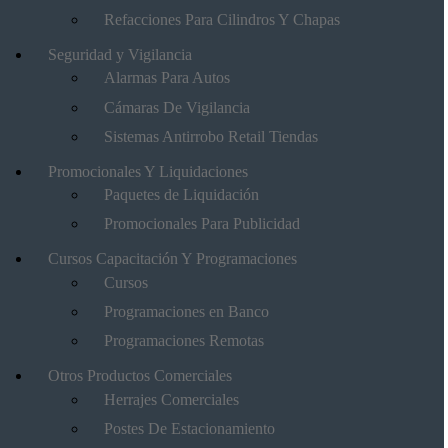
Refacciones Para Cilindros Y Chapas
Seguridad y Vigilancia
Alarmas Para Autos
Cámaras De Vigilancia
Sistemas Antirrobo Retail Tiendas
Promocionales Y Liquidaciones
Paquetes de Liquidación
Promocionales Para Publicidad
Cursos Capacitación Y Programaciones
Cursos
Programaciones en Banco
Programaciones Remotas
Otros Productos Comerciales
Herrajes Comerciales
Postes De Estacionamiento