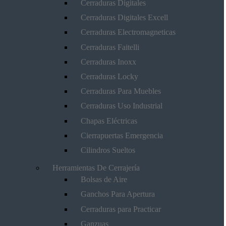
Cerraduras Digitales
Cerraduras Digitales Excell
Cerraduras Electromagneticas
Cerraduras Faitelli
Cerraduras Inoxx
Cerraduras Locky
Cerraduras Para Muebles
Cerraduras Uso Industrial
Chapas Eléctricas
Cierrapuertas Emergencia
Cilindros Sueltos
Herramientas De Cerrajería
Bolsas de Aire
Ganchos Para Apertura
Cerraduras para Practicar
Ganzuas