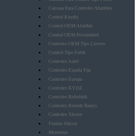
Carcasa Para Controles Abatibles
Control Keydiy
Control OEM Abatible
Control OEM Proximidad
Controles OEM Tipo Llavero
Control Tipo Fobik
Controles Autel
Controles Espada Fija
Controles Europa
Controles KYDZ
Controles Refurbish
Controles Remote Basics
Controles Xhorse
Fundas Silicon
Memorias