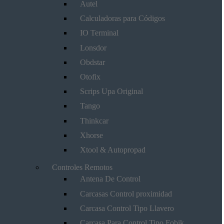
Autel
Calculadoras para Códigos
IO Terminal
Lonsdor
Obdstar
Otofix
Scrips Upa Original
Tango
Thinkcar
Xhorse
Xtool & Autopropad
Controles Remotos
Antena De Control
Carcasas Control proximidad
Carcasa Control Tipo Llavero
Carcasa Para Control Tipo Fobik