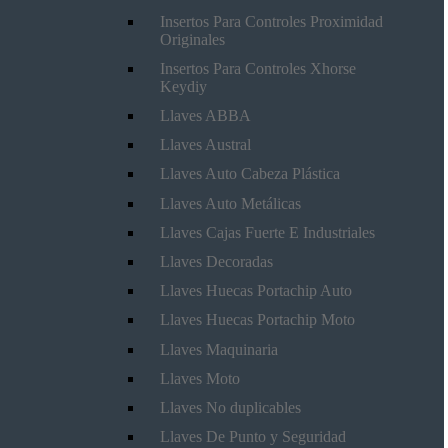
Insertos Para Controles Proximidad
Originales
Insertos Para Controles Xhorse
Keydiy
Llaves ABBA
Llaves Austral
Llaves Auto Cabeza Plástica
Llaves Auto Metálicas
Llaves Cajas Fuerte E Industriales
Llaves Decoradas
Llaves Huecas Portachip Auto
Llaves Huecas Portachip Moto
Llaves Maquinaria
Llaves Moto
Llaves No duplicables
Llaves De Punto y Seguridad