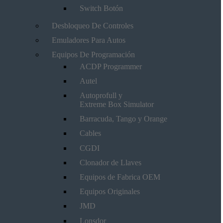
Switch Botón
Desbloqueo De Controles
Emuladores Para Autos
Equipos De Programación
ACDP Programmer
Autel
Autoprofull y
Extreme Box Simulator
Barracuda, Tango y Orange
Cables
CGDI
Clonador de Llaves
Equipos de Fabrica OEM
Equipos Originales
JMD
Lonsdor