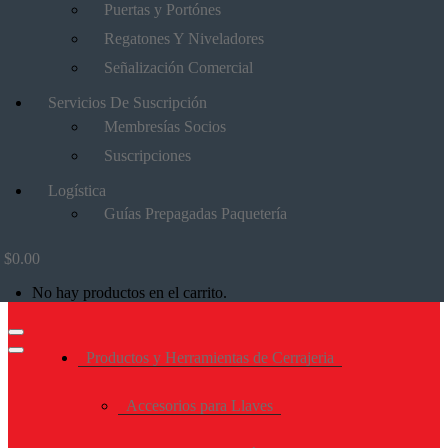
Puertas y Portónes
Regatones Y Niveladores
Señalización Comercial
Servicios De Suscripción
Membresías Socios
Suscripciones
Logística
Guías Prepagadas Paquetería
$
0.00
No hay productos en el carrito.
Productos y Herramientas de Cerrajeria
Accesorios para Llaves