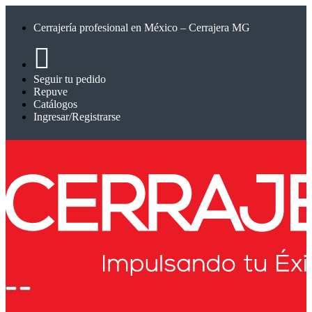
Saltar
Saltar
a
al
Cerrajería profesional en México – Cerrajera MG
la
contenido
navegación
Seguir tu pedido
Repuve
Catálogos
Ingresar/Registrarse