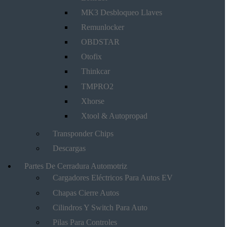
MK3 Desbloqueo Llaves
Remunlocker
OBDSTAR
Otofix
Thinkcar
TMPRO2
Xhorse
Xtool & Autopropad
Transponder Chips
Descargas
Partes De Cerradura Automotriz
Cargadores Eléctricos Para Autos EV
Chapas Cierre Autos
Cilindros Y Switch Para Auto
Pilas Para Controles