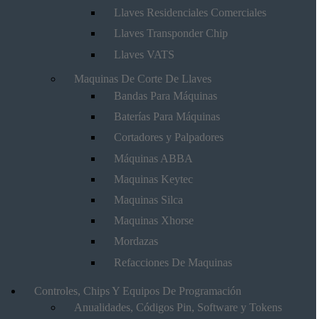
Llaves Residenciales Comerciales
Llaves Transponder Chip
Llaves VATS
Maquinas De Corte De Llaves
Bandas Para Máquinas
Baterías Para Máquinas
Cortadores y Palpadores
Máquinas ABBA
Maquinas Keytec
Maquinas Silca
Maquinas Xhorse
Mordazas
Refacciones De Maquinas
Controles, Chips Y Equipos De Programación
Anualidades, Códigos Pin, Software y Tokens