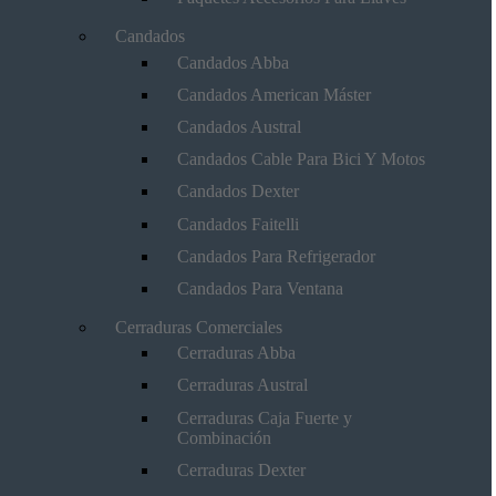
Candados
Candados Abba
Candados American Máster
Candados Austral
Candados Cable Para Bici Y Motos
Candados Dexter
Candados Faitelli
Candados Para Refrigerador
Candados Para Ventana
Cerraduras Comerciales
Cerraduras Abba
Cerraduras Austral
Cerraduras Caja Fuerte y
Combinación
Cerraduras Dexter