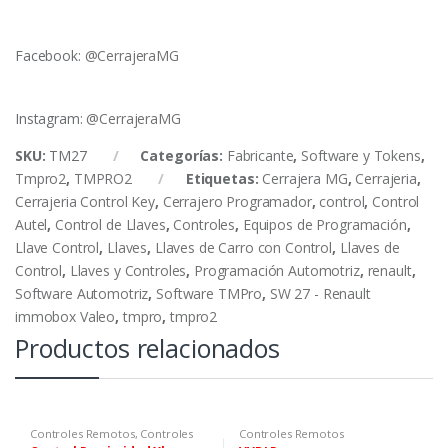
Facebook:
@CerrajeraMG
Instagram:
@CerrajeraMG
SKU:
TM27
Categorías:
Fabricante
,
Software y Tokens
,
Tmpro2
,
TMPRO2
Etiquetas:
Cerrajera MG
,
Cerrajeria
,
Cerrajeria Control Key
,
Cerrajero Programador
,
control
,
Control
Autel
,
Control de Llaves
,
Controles
,
Equipos de Programación
,
Llave Control
,
Llaves
,
Llaves de Carro con Control
,
Llaves de
Control
,
Llaves y Controles
,
Programación Automotriz
,
renault
,
Software Automotriz
,
Software TMPro
,
SW 27 - Renault
immobox Valeo
,
tmpro
,
tmpro2
Productos relacionados
Controles Remotos
,
Controles
Controles Remotos
Xhorse