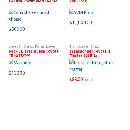
Control Proximidad Xhorse
VVDI Prog
$
11,000.00
$
500.00
Llaves En Blanco Forjas
,
Llaves
Transponder Chips
Huecas Portachip Auto
pack 5 Llaves Hueca Toyota
Transponder Toyota H
TR43/TOY44
Master 102 Bits
$
130.00
$
89.00
$
90.00