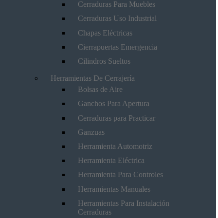
Cerraduras Para Muebles
Cerraduras Uso Industrial
Chapas Eléctricas
Cierrapuertas Emergencia
Cilindros Sueltos
Herramientas De Cerrajería
Bolsas de Aire
Ganchos Para Apertura
Cerraduras para Practicar
Ganzuas
Herramienta Automotriz
Herramienta Eléctrica
Herramienta Para Controles
Herramientas Manuales
Herramientas Para Instalación
Cerraduras