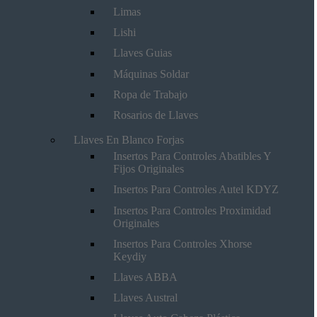
Limas
Lishi
Llaves Guias
Máquinas Soldar
Ropa de Trabajo
Rosarios de Llaves
Llaves En Blanco Forjas
Insertos Para Controles Abatibles Y
Fijos Originales
Insertos Para Controles Autel KDYZ
Insertos Para Controles Proximidad
Originales
Insertos Para Controles Xhorse
Keydiy
Llaves ABBA
Llaves Austral