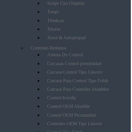
Scrips Upa Original
Tango
Thinkcar
Xhorse
Xtool & Autopropad
Controles Remotos
Antena De Control
Carcasas Control proximidad
Carcasa Control Tipo Llavero
Carcasa Para Control Tipo Fobik
Carcasa Para Controles Abatibles
Control Keydiy
Control OEM Abatible
Control OEM Proximidad
Controles OEM Tipo Llavero