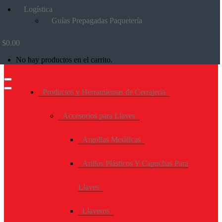
Logística
Guías Prepagadas Paquetería
$
0.00
No hay productos en el carrito.
Productos y Herramientas de Cerrajeria
Accesorios para Llaves
Argollas Metálicas
Arillos Plásticos Y Capuchas Para
Llaves
Llaveros