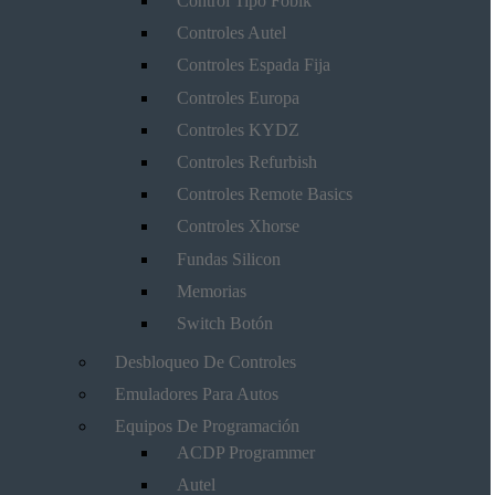
Control Tipo Fobik
Controles Autel
Controles Espada Fija
Controles Europa
Controles KYDZ
Controles Refurbish
Controles Remote Basics
Controles Xhorse
Fundas Silicon
Memorias
Switch Botón
Desbloqueo De Controles
Emuladores Para Autos
Equipos De Programación
ACDP Programmer
Autel