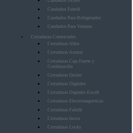
Candados Dexter
Candados Faitelli
Candados Para Refrigerador
Candados Para Ventana
Cerraduras Comerciales
Cerraduras Abba
Cerraduras Austral
Cerraduras Caja Fuerte y
Combinación
Cerraduras Dexter
Cerraduras Digitales
Cerraduras Digitales Excell
Cerraduras Electromagneticas
Cerraduras Faitelli
Cerraduras Inoxx
Cerraduras Locky