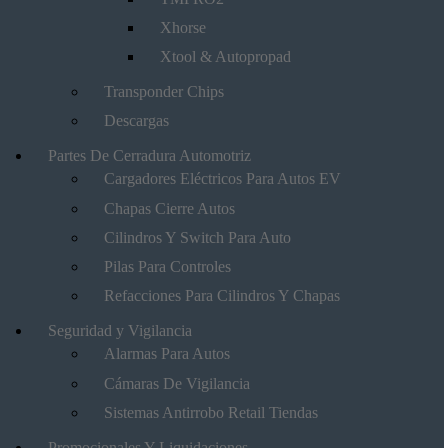
Xhorse
Xtool & Autopropad
Transponder Chips
Descargas
Partes De Cerradura Automotriz
Cargadores Eléctricos Para Autos EV
Chapas Cierre Autos
Cilindros Y Switch Para Auto
Pilas Para Controles
Refacciones Para Cilindros Y Chapas
Seguridad y Vigilancia
Alarmas Para Autos
Cámaras De Vigilancia
Sistemas Antirrobo Retail Tiendas
Promocionales Y Liquidaciones