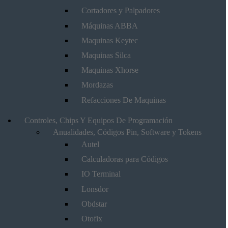
Cortadores y Palpadores
Máquinas ABBA
Maquinas Keytec
Maquinas Silca
Maquinas Xhorse
Mordazas
Refacciones De Maquinas
Controles, Chips Y Equipos De Programación
Anualidades, Códigos Pin, Software y Tokens
Autel
Calculadoras para Códigos
IO Terminal
Lonsdor
Obdstar
Otofix