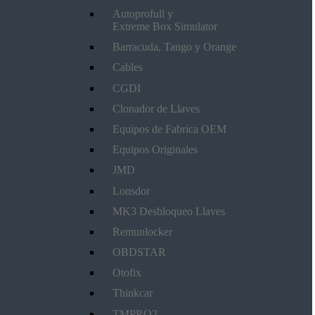
Autoprofull y
Extreme Box Simulator
Barracuda, Tango y Orange
Cables
CGDI
Clonador de Llaves
Equipos de Fabrica OEM
Equipos Originales
JMD
Lonsdor
MK3 Desbloqueo Llaves
Remunlocker
OBDSTAR
Otofix
Thinkcar
TMPRO2