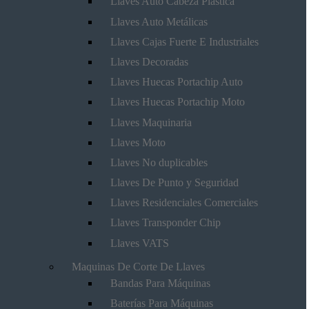
Llaves Auto Cabeza Plástica
Llaves Auto Metálicas
Llaves Cajas Fuerte E Industriales
Llaves Decoradas
Llaves Huecas Portachip Auto
Llaves Huecas Portachip Moto
Llaves Maquinaria
Llaves Moto
Llaves No duplicables
Llaves De Punto y Seguridad
Llaves Residenciales Comerciales
Llaves Transponder Chip
Llaves VATS
Maquinas De Corte De Llaves
Bandas Para Máquinas
Baterías Para Máquinas