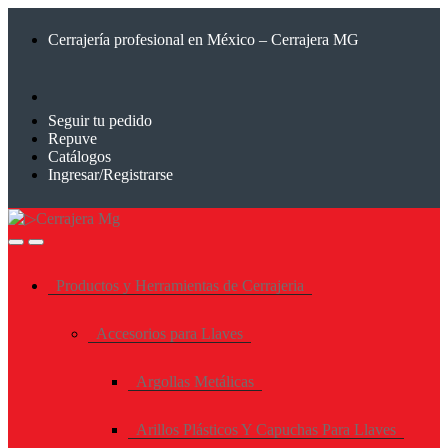
Saltar
Saltar
a
al
Cerrajería profesional en México – Cerrajera MG
la
contenido
navegación
Seguir tu pedido
Repuve
Catálogos
Ingresar/Registrarse
Productos y Herramientas de Cerrajeria
Accesorios para Llaves
Argollas Metálicas
Arillos Plásticos Y Capuchas Para Llaves