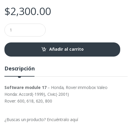
$
2,300.00
SW
17
-
Honda,Rover
immobox
Añadir al carrito
Valeo
cantidad
Descripción
Software module 17
– Honda, Rover immobox Valeo
Honda: Accord(-1999), Civic(-2001)
Rover: 600, 618, 620, 800
¿Buscas un producto?
Encuéntralo aquí