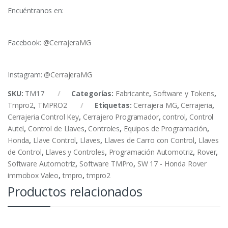
Encuéntranos en:
Facebook:
@CerrajeraMG
Instagram:
@CerrajeraMG
SKU:
TM17
Categorías:
Fabricante
,
Software y Tokens
,
Tmpro2
,
TMPRO2
Etiquetas:
Cerrajera MG
,
Cerrajeria
,
Cerrajeria Control Key
,
Cerrajero Programador
,
control
,
Control
Autel
,
Control de Llaves
,
Controles
,
Equipos de Programación
,
Honda
,
Llave Control
,
Llaves
,
Llaves de Carro con Control
,
Llaves
de Control
,
Llaves y Controles
,
Programación Automotriz
,
Rover
,
Software Automotriz
,
Software TMPro
,
SW 17 - Honda Rover
immobox Valeo
,
tmpro
,
tmpro2
Productos relacionados