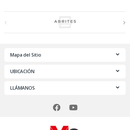
M
a
r
c
Mapa del Sitio
a
UBICACIÓN
s
D
LLÁMANOS
e
C
a