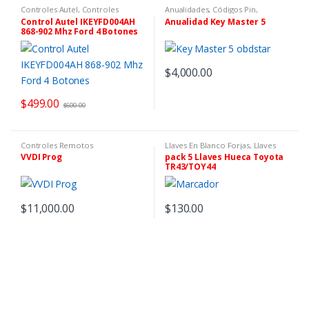
Controles Autel
,
Controles
Anualidades, Códigos Pin,
Remotos
Software y Tokens
,
Fabricante
,
Control Autel IKEYFD004AH
Anualidad Key Master 5
Obdstar
868-902 Mhz Ford 4 Botones
$
4,000.00
$
499.00
$
600.00
Controles Remotos
Llaves En Blanco Forjas
,
Llaves
Huecas Portachip Auto
VVDI Prog
pack 5 Llaves Hueca Toyota
TR43/TOY44
$
11,000.00
$
130.00