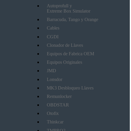
Autoprofull y
Extreme Box Simulator
Barracuda, Tango y Orange
Cables
CGDI
Clonador de Llaves
Equipos de Fabrica OEM
Equipos Originales
JMD
Lonsdor
MK3 Desbloqueo Llaves
Remunlocker
OBDSTAR
Otofix
Thinkcar
TMPRO2