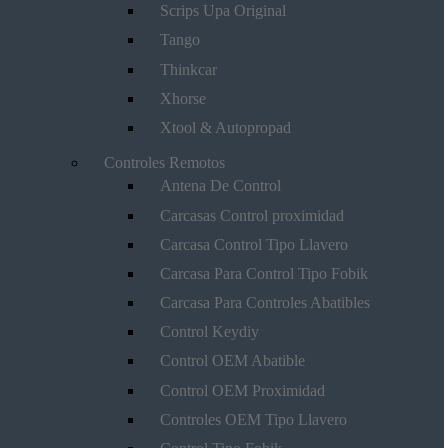
Scrips Upa Original
Tango
Thinkcar
Xhorse
Xtool & Autopropad
Controles Remotos
Antena De Control
Carcasas Control proximidad
Carcasa Control Tipo Llavero
Carcasa Para Control Tipo Fobik
Carcasa Para Controles Abatibles
Control Keydiy
Control OEM Abatible
Control OEM Proximidad
Controles OEM Tipo Llavero