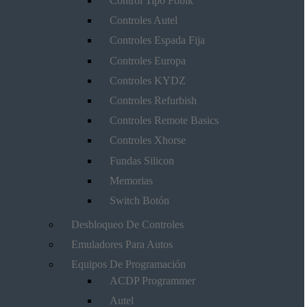
Control Tipo Fobik
Controles Autel
Controles Espada Fija
Controles Europa
Controles KYDZ
Controles Refurbish
Controles Remote Basics
Controles Xhorse
Fundas Silicon
Memorias
Switch Botón
Desbloqueo De Controles
Emuladores Para Autos
Equipos De Programación
ACDP Programmer
Autel