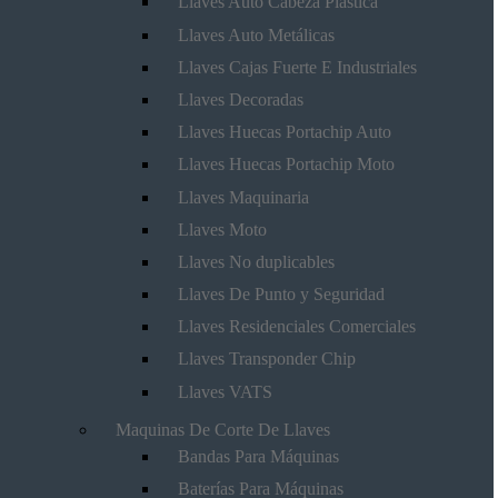
Llaves Auto Cabeza Plástica
Llaves Auto Metálicas
Llaves Cajas Fuerte E Industriales
Llaves Decoradas
Llaves Huecas Portachip Auto
Llaves Huecas Portachip Moto
Llaves Maquinaria
Llaves Moto
Llaves No duplicables
Llaves De Punto y Seguridad
Llaves Residenciales Comerciales
Llaves Transponder Chip
Llaves VATS
Maquinas De Corte De Llaves
Bandas Para Máquinas
Baterías Para Máquinas