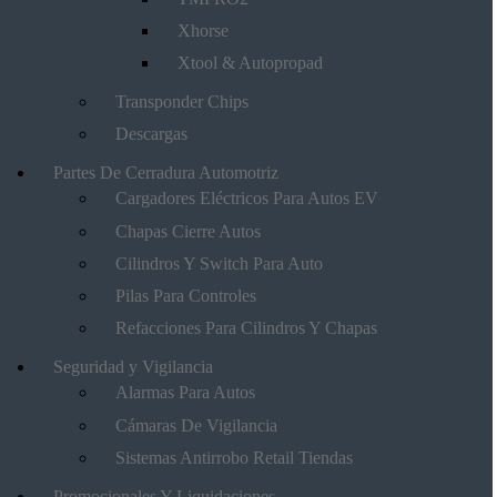
Xhorse
Xtool & Autopropad
Transponder Chips
Descargas
Partes De Cerradura Automotriz
Cargadores Eléctricos Para Autos EV
Chapas Cierre Autos
Cilindros Y Switch Para Auto
Pilas Para Controles
Refacciones Para Cilindros Y Chapas
Seguridad y Vigilancia
Alarmas Para Autos
Cámaras De Vigilancia
Sistemas Antirrobo Retail Tiendas
Promocionales Y Liquidaciones