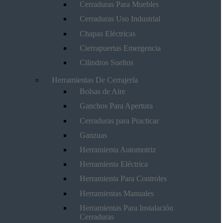
Cerraduras Para Muebles
Cerraduras Uso Industrial
Chapas Eléctricas
Cierrapuertas Emergencia
Cilindros Sueltos
Herramientas De Cerrajería
Bolsas de Aire
Ganchos Para Apertura
Cerraduras para Practicar
Ganzuas
Herramienta Automotriz
Herramienta Eléctrica
Herramienta Para Controles
Herramientas Manuales
Herramientas Para Instalación
Cerraduras