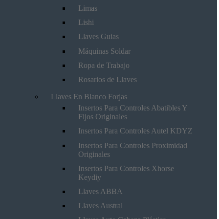
Limas
Lishi
Llaves Guias
Máquinas Soldar
Ropa de Trabajo
Rosarios de Llaves
Llaves En Blanco Forjas
Insertos Para Controles Abatibles Y
Fijos Originales
Insertos Para Controles Autel KDYZ
Insertos Para Controles Proximidad
Originales
Insertos Para Controles Xhorse
Keydiy
Llaves ABBA
Llaves Austral