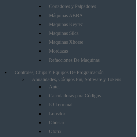
Cortadores y Palpadores
Máquinas ABBA
Maquinas Keytec
Maquinas Silca
Maquinas Xhorse
Mordazas
Refacciones De Maquinas
Controles, Chips Y Equipos De Programación
Anualidades, Códigos Pin, Software y Tokens
Autel
Calculadoras para Códigos
IO Terminal
Lonsdor
Obdstar
Otofix