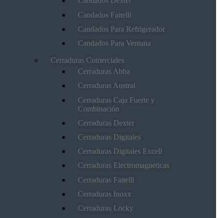
Candados Dexter
Candados Faitelli
Candados Para Refrigerador
Candados Para Ventana
Cerraduras Comerciales
Cerraduras Abba
Cerraduras Austral
Cerraduras Caja Fuerte y
Combinación
Cerraduras Dexter
Cerraduras Digitales
Cerraduras Digitales Excell
Cerraduras Electromagneticas
Cerraduras Faitelli
Cerraduras Inoxx
Cerraduras Locky