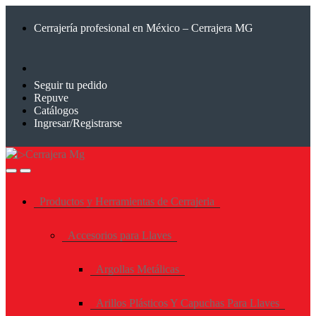
Saltar
Saltar
a
al
Cerrajería profesional en México – Cerrajera MG
la
contenido
navegación
Seguir tu pedido
Repuve
Catálogos
Ingresar/Registrarse
Productos y Herramientas de Cerrajeria
Accesorios para Llaves
Argollas Metálicas
Arillos Plásticos Y Capuchas Para Llaves