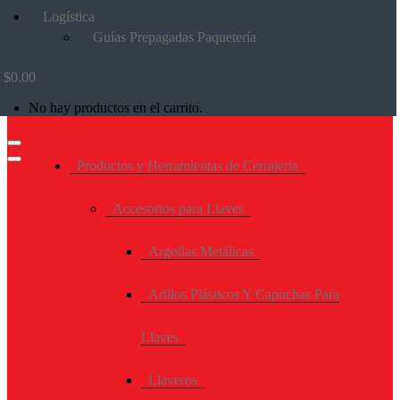
Logística
Guías Prepagadas Paquetería
$
0.00
No hay productos en el carrito.
Productos y Herramientas de Cerrajeria
Accesorios para Llaves
Argollas Metálicas
Arillos Plásticos Y Capuchas Para
Llaves
Llaveros