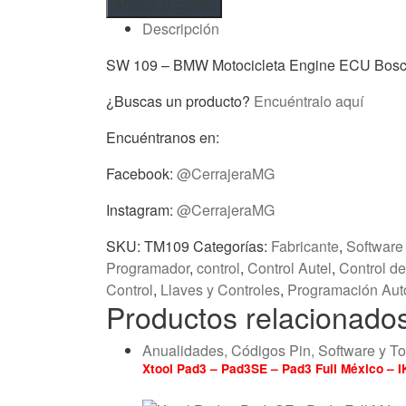
Añadir al carrito
-
Descripción
BMW
Motocicleta
SW 109 – BMW Motocicleta Engine ECU Bos
Engine
¿Buscas un producto?
Encuéntralo aquí
ECU
Bosch
Encuéntranos en:
cantidad
Facebook:
@CerrajeraMG
Instagram:
@CerrajeraMG
SKU:
TM109
Categorías:
Fabricante
,
Software
Programador
,
control
,
Control Autel
,
Control de
Control
,
Llaves y Controles
,
Programación Aut
Productos relacionado
Anualidades, Códigos Pin, Software y T
Xtool Pad3 – Pad3SE – Pad3 Full México – 