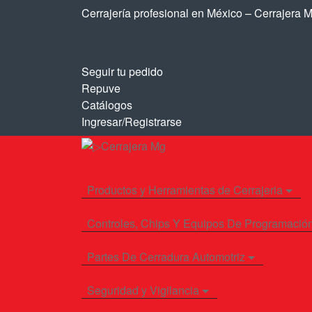
Saltar
Saltar
Cerrajería profesional en México – Cerrajera 
a
al
la
contenido
navegación
Seguir tu pedido
Repuve
Catálogos
Ingresar/Registrarse
Productos y Herramientas de Cerrajeria
Controles, Chips Y Equipos De Programació
Partes De Cerradura Automotriz
Seguridad y Vigilancia