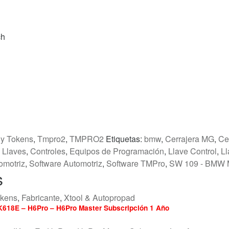
ch
 y Tokens
,
Tmpro2
,
TMPRO2
Etiquetas:
bmw
,
Cerrajera MG
,
Ce
 Llaves
,
Controles
,
Equipos de Programación
,
Llave Control
,
Ll
omotriz
,
Software Automotriz
,
Software TMPro
,
SW 109 - BMW M
s
okens
,
Fabricante
,
Xtool & Autopropad
IK618E – H6Pro – H6Pro Master Subscripción 1 Año