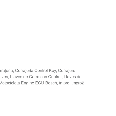
rrajeria
,
Cerrajeria Control Key
,
Cerrajero
aves
,
Llaves de Carro con Control
,
Llaves de
otocicleta Engine ECU Bosch
,
tmpro
,
tmpro2