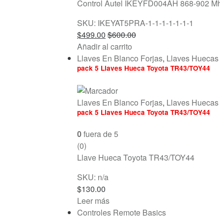
Control Autel IKEYFD004AH 868-902 Mh
SKU: IKEYAT5PRA-1-1-1-1-1-1-1
$
499.00
$
600.00
Añadir al carrito
Llaves En Blanco Forjas
,
Llaves Huecas 
pack 5 Llaves Hueca Toyota TR43/TOY44
Llaves En Blanco Forjas
,
Llaves Huecas 
pack 5 Llaves Hueca Toyota TR43/TOY44
0
fuera de 5
(0)
Llave Hueca Toyota TR43/TOY44
SKU: n/a
$
130.00
Leer más
Controles Remote Basics