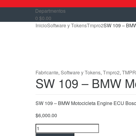
Departmentos
0
$
0.00
Inicio
Software y Tokens
Tmpro2
SW 109 – BMW
Fabricante
,
Software y Tokens
,
Tmpro2
,
TMPR
SW 109 – BMW Mot
SW 109 – BMW Motocicleta Engine ECU Bos
$
6,000.00
SW
109