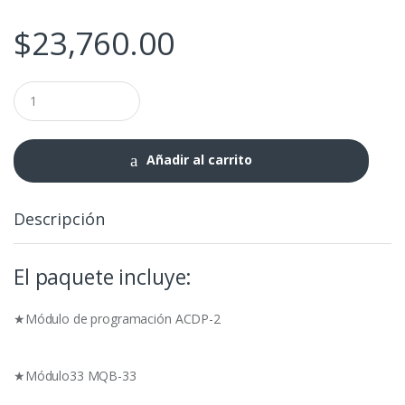
$
23,760.00
Paquete
ACDP-
2
(2025)
para
Añadir al carrito
VW
MQB
cantidad
Descripción
El paquete incluye:
★Módulo de programación ACDP-2
★Módulo33 MQB-33