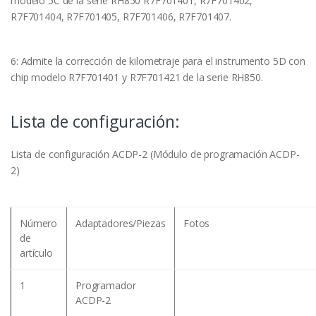
modelo 5C de la serie RH850 R7F701401, R7F701402,
R7F701404, R7F701405, R7F701406, R7F701407.
6: Admite la corrección de kilometraje para el instrumento 5D con
chip modelo R7F701401 y R7F701421 de la serie RH850.
Lista de configuración:
Lista de configuración ACDP-2 (Módulo de programación ACDP-
2)
Número
Adaptadores/Piezas
Fotos
de
artículo
1
Programador
ACDP-2