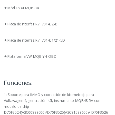
★Módulo34 MQB-34
★Placa de interfaz R7F701402-B
★Placa de interfaz R7F701401/21-5D
★Plataforma VW MQB YH-OBD
Funciones:
1: Soporte para IMMO y corrección de kilometraje para
Volkswagen 4, generación 4.5, instrumento MQB48-5A con
modelo de chip
D70F3524(A2C00889000)/D70F3525(A2C81589600)/ D70F3526