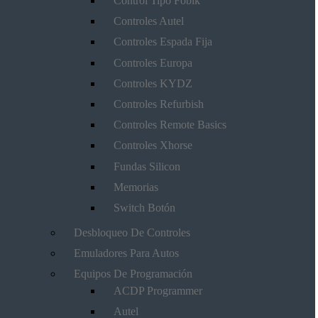
Control Tipo Fobik
Controles Autel
Controles Espada Fija
Controles Europa
Controles KYDZ
Controles Refurbish
Controles Remote Basics
Controles Xhorse
Fundas Silicon
Memorias
Switch Botón
Desbloqueo De Controles
Emuladores Para Autos
Equipos De Programación
ACDP Programmer
Autel