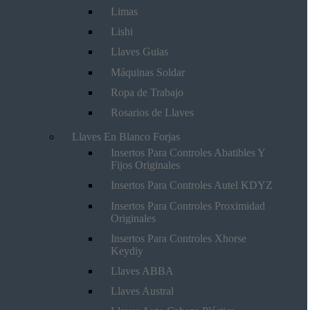
Limas
Lishi
Llaves Guias
Máquinas Soldar
Ropa de Trabajo
Rosarios de Llaves
Llaves En Blanco Forjas
Insertos Para Controles Abatibles Y
Fijos Originales
Insertos Para Controles Autel KDYZ
Insertos Para Controles Proximidad
Originales
Insertos Para Controles Xhorse
Keydiy
Llaves ABBA
Llaves Austral