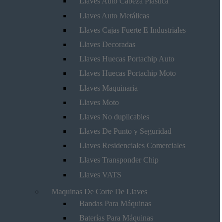
Llaves Auto Cabeza Plástica
Llaves Auto Metálicas
Llaves Cajas Fuerte E Industriales
Llaves Decoradas
Llaves Huecas Portachip Auto
Llaves Huecas Portachip Moto
Llaves Maquinaria
Llaves Moto
Llaves No duplicables
Llaves De Punto y Seguridad
Llaves Residenciales Comerciales
Llaves Transponder Chip
Llaves VATS
Maquinas De Corte De Llaves
Bandas Para Máquinas
Baterías Para Máquinas