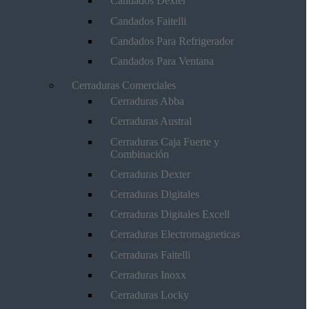
Candados Dexter
Candados Faitelli
Candados Para Refrigerador
Candados Para Ventana
Cerraduras Comerciales
Cerraduras Abba
Cerraduras Austral
Cerraduras Caja Fuerte y
Combinación
Cerraduras Dexter
Cerraduras Digitales
Cerraduras Digitales Excell
Cerraduras Electromagneticas
Cerraduras Faitelli
Cerraduras Inoxx
Cerraduras Locky