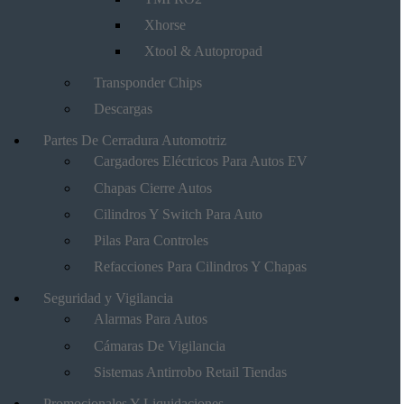
Xhorse
Xtool & Autopropad
Transponder Chips
Descargas
Partes De Cerradura Automotriz
Cargadores Eléctricos Para Autos EV
Chapas Cierre Autos
Cilindros Y Switch Para Auto
Pilas Para Controles
Refacciones Para Cilindros Y Chapas
Seguridad y Vigilancia
Alarmas Para Autos
Cámaras De Vigilancia
Sistemas Antirrobo Retail Tiendas
Promocionales Y Liquidaciones