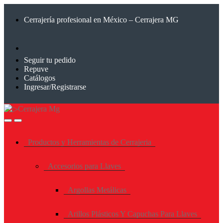
Saltar
Saltar
a
al
Cerrajería profesional en México – Cerrajera MG
la
contenido
navegación
Seguir tu pedido
Repuve
Catálogos
Ingresar/Registrarse
Productos y Herramientas de Cerrajeria
Accesorios para Llaves
Argollas Metálicas
Arillos Plásticos Y Capuchas Para Llaves