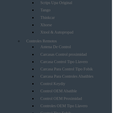
Scrips Upa Original
Tango
Thinkcar
Xhorse
Xtool & Autopropad
Controles Remotos
Antena De Control
Carcasas Control proximidad
Carcasa Control Tipo Llavero
Carcasa Para Control Tipo Fobik
Carcasa Para Controles Abatibles
Control Keydiy
Control OEM Abatible
Control OEM Proximidad
Controles OEM Tipo Llavero