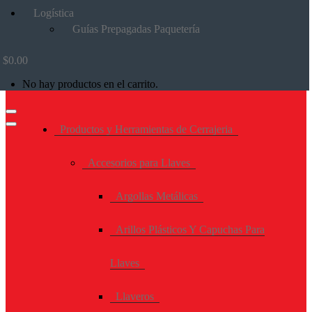
Logística
Guías Prepagadas Paquetería
$
0.00
No hay productos en el carrito.
Productos y Herramientas de Cerrajeria
Accesorios para Llaves
Argollas Metálicas
Arillos Plásticos Y Capuchas Para
Llaves
Llaveros