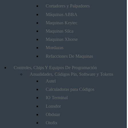
Cortadores y Palpadores
Máquinas ABBA
Maquinas Keytec
Maquinas Silca
Maquinas Xhorse
Mordazas
Refacciones De Maquinas
Controles, Chips Y Equipos De Programación
Anualidades, Códigos Pin, Software y Tokens
Autel
Calculadoras para Códigos
IO Terminal
Lonsdor
Obdstar
Otofix