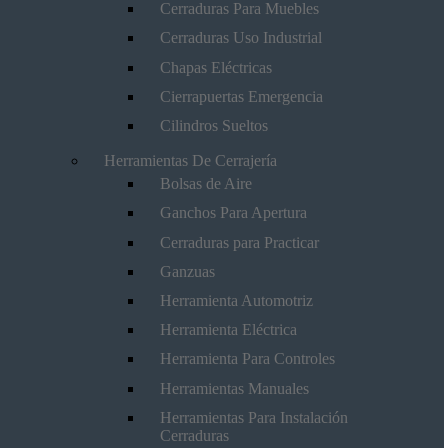
Cerraduras Para Muebles
Cerraduras Uso Industrial
Chapas Eléctricas
Cierrapuertas Emergencia
Cilindros Sueltos
Herramientas De Cerrajería
Bolsas de Aire
Ganchos Para Apertura
Cerraduras para Practicar
Ganzuas
Herramienta Automotriz
Herramienta Eléctrica
Herramienta Para Controles
Herramientas Manuales
Herramientas Para Instalación
Cerraduras